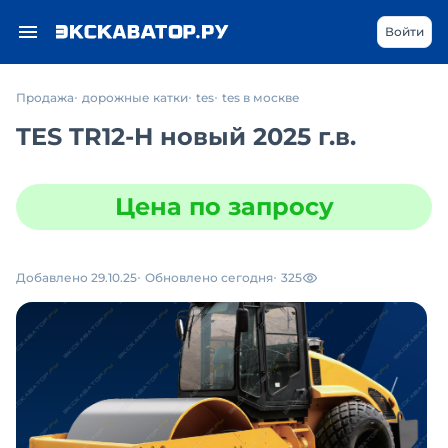
Войти
Продажа
дорожные катки
tes
tes в москве
TES TR12-H новый 2025 г.в.
Цена по запросу
Добавлено 29.10.25
Обновлено сегодня
325