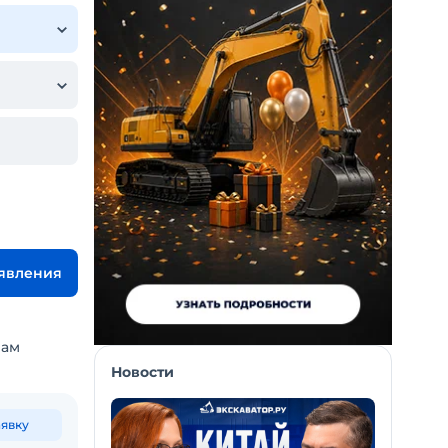
ъявления
вам
Новости
аявку