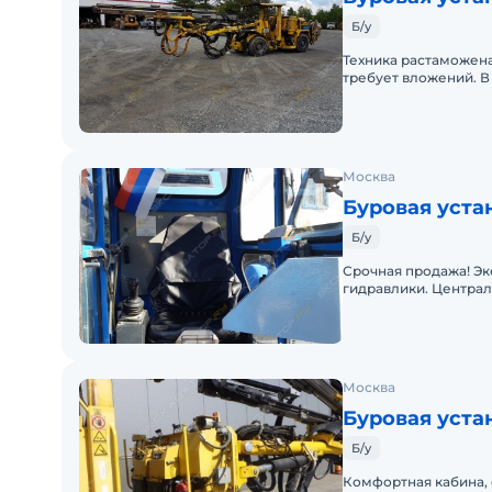
Б/у
Техника растаможена
требует вложений. В
Москва
Буровая уста
Б/у
Срочная продажа! Э
гидравлики. Центра
управлением. Возмож
Москва
Буровая уста
Б/у
Комфортная кабина, 