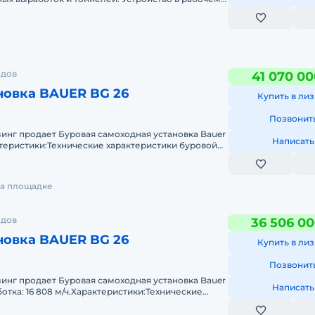
 для интенсивной
одов
41 070 00
новка BAUER BG 26
Купить в лиз
Позвонит
нг продает Буровая самоходная установка Bauer
Написать
ктеристики:Технические характеристики буровой
сси &hellip
на площадке
одов
36 506 00
новка BAUER BG 26
Купить в лиз
Позвонит
нг продает Буровая самоходная установка Bauer
Написать
ботка: 16 808 м/ч.Характеристики:Технические
вой установ