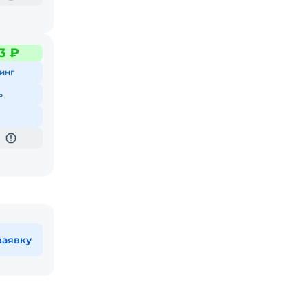
3 ₽
инг
ь
заявку