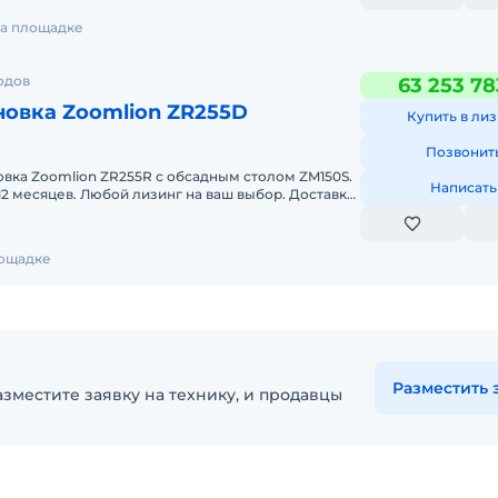
на площадке
одов
63 253 78
новка Zoomlion ZR255D
Купить в лиз
Позвонит
овка Zoomlion ZR255R с обсадным столом ZM150S.
Написать
12 месяцев. Любой лизинг на ваш выбор. Доставка
е
лощадке
Разместить 
зместите заявку на технику, и продавцы