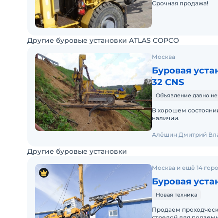
Срочная продажа!
Другие буровые установки ATLAS COPCO
Москва
Буровая уста
32 CNS
Объявление давно не
В хорошем состоянии
наличии.
Алёшин Дмитрий Вл
Другие буровые установки
Москва и ещё 14 гор
Буровая уста
Новая техника
Продаем проходческ
стрелой для подземн