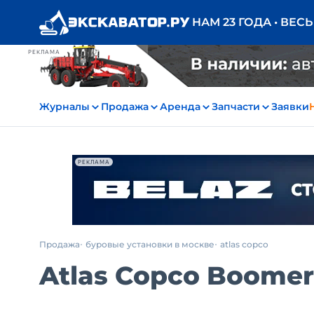
НАМ 23 ГОДА • ВЕС
РЕКЛАМА
Журналы
Продажа
Аренда
Запчасти
Заявки
РЕКЛАМА
Продажа
буровые установки в москве
atlas copco
Atlas Copco Boomer