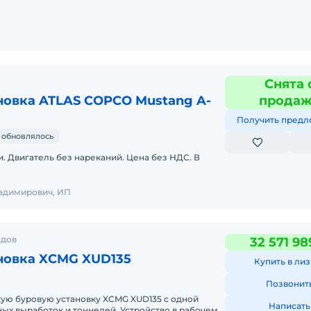
Снята 
новка ATLAS COPCO Mustang A-
прода
Получить предл
 обновлялось
. Двигатель без нареканий. Цена без НДС. В
адимирович, ИП
одов
32 571 98
новка XCMG XUD135
Купить в лиз
Позвонит
ую буровую установку XCMG XUD135 с одной
Написать
ых выработок и тоннелей. Устройство в рабочем