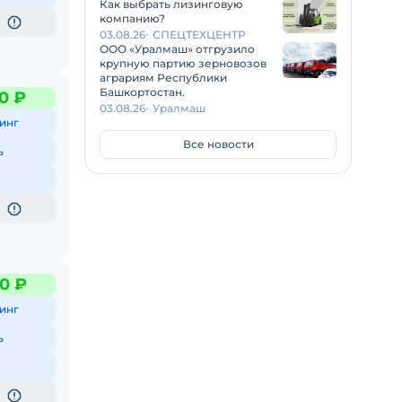
Как выбрать лизинговую
компанию?
03.08.26
СПЕЦТЕХЦЕНТР
ООО «Уралмаш» отгрузило
крупную партию зерновозов
аграриям Республики
Башкортостан.
0 ₽
03.08.26
Уралмаш
инг
Все новости
ь
0 ₽
инг
ь