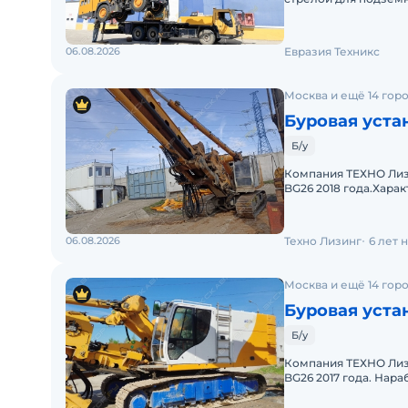
состоянии, подходит
06.08.2026
Евразия Техникс
Москва и ещё 14 гор
Буровая уста
Б/у
Компания ТЕХНО Лизи
BG26 2018 года.Хара
установкиБазовое ша
06.08.2026
Техно Лизинг
6 лет 
Москва и ещё 14 гор
Буровая уста
Б/у
Компания ТЕХНО Лизи
BG26 2017 года. Нара
характеристики буро