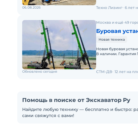
06.08.2026
Техно Лизинг
6 лет 
Москва и ещё 49 гор
Буровая уста
Новая техника
Новая буровая устан
В наличии. Гарантия 
до объекта. Запасны
Обновлено сегодня
СТМ-ДВ
12 лет на п
Помощь в поиске от Экскаватор Ру
Найдите любую технику — бесплатно и быстро: ра
сами свяжутся с вами!