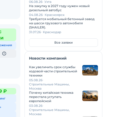
06.08.26
Ухта
На закупку в 2027 году нужен новый
дизельный автобус
04.08.26
Красноярск
Требуется мобильный бетонный завод
на шасси грузового автомобиля
(SHAILER).
с
31.07.26
Краснодар
жи
Все заявки
ожения
Новости компаний
Как увеличить срок службы
ходовой части строительной
техники
05.08.26
Строительные Машины,
Москва
9 ₽
Почему китайская техника
перестала уступать
инг
европейской
03.08.26
ь
Строительные Машины,
Москва