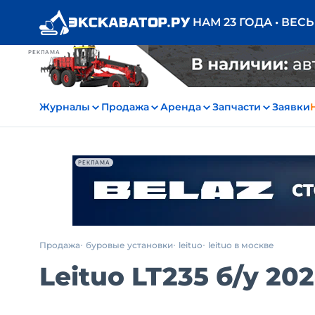
НАМ 23 ГОДА • ВЕС
РЕКЛАМА
Журналы
Продажа
Аренда
Запчасти
Заявки
РЕКЛАМА
Продажа
буровые установки
leituo
leituo в москве
Leituo LT235
б/у
2024