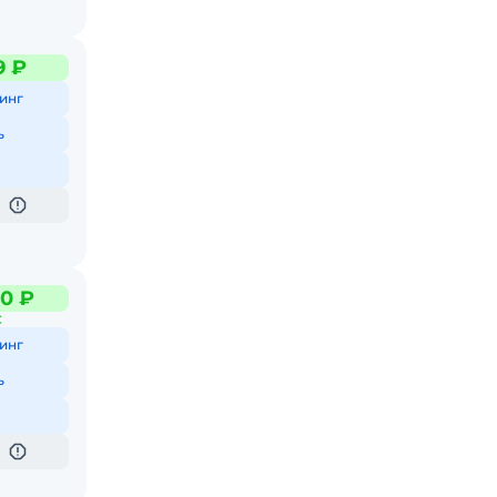
9 ₽
инг
ь
0 ₽
С
инг
ь