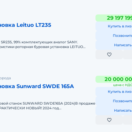
29 197 19
овка Leituo LT235
равлики, электрики.
Купить в лиз
Позвонит
 SR235, 99% комплектующих аналог SANY.
Написать
ристики роторная буровая установка LEITUO
2023;• Нара
ванрия в Китае.
города
20 000 00
цена с НД
новка Sunward SWDE 165A
Купить в лиз
Позвонит
вой станок SUNWARD SWDE165A (2024)В продаже
. ПРАКТИЧЕСКИ НОВЫЙ! 2024 год
Написать
 наработка – около 600 м