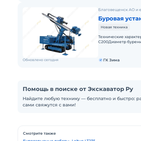
Благовещенск АО и 
Буровая уста
Новая техника
Технические характ
C200Диаметр бурения, мм Φ150 Φ250Глубина 
наклона бурильной ш
Обновлено сегодня
ГК Зима
Помощь в поиске от Экскаватор Ру
Найдите любую технику — бесплатно и быстро: ра
сами свяжутся с вами!
Смотрите также
Буровзрывные работы
Leituo LT235