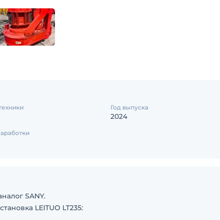
техники
Год выпуска
2024
аработки
аналог SANY.
тановка LEITUO LT235: