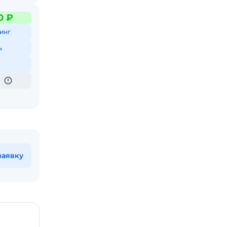
0 ₽
инг
ь
заявку