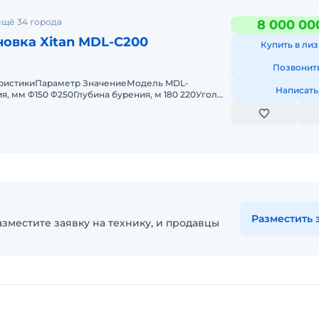
ещё 34 города
8 000 00
новка Xitan MDL-C200
Купить в лиз
Позвонит
еристикиПараметр ЗначениеМодель MDL-
Написать
бурения, м 180 220Угол
танги, °
Разместить 
зместите заявку на технику, и продавцы