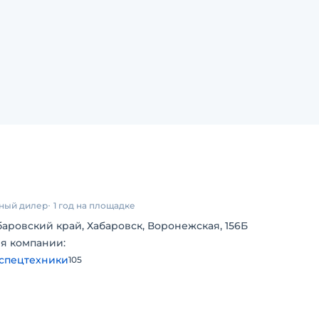
ный дилер
1 год на площадке
баровский край, Хабаровск, Воронежская, 156Б
я компании:
спецтехники
105