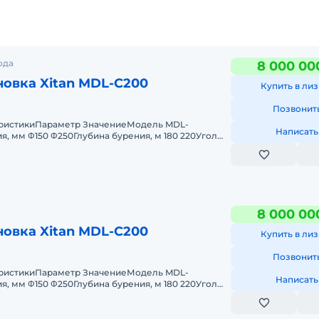
ода
8 000 00
новка Xitan MDL-C200
Купить в лиз
Позвонит
еристикиПараметр ЗначениеМодель MDL-
Написать
бурения, м 180 220Угол
танги, °
8 000 00
новка Xitan MDL-C200
Купить в лиз
Позвонит
еристикиПараметр ЗначениеМодель MDL-
Написать
, мм Φ150 Φ250Глубина бурения, м 180 220Угол
анги, ° 0