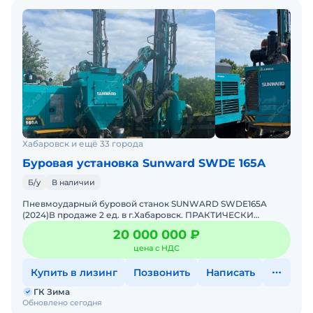
Хабаровск и ещё 33 города
Буровая установка Sunward SWDE 165A
Б/у
В наличии
Пневмоударный буровой станок SUNWARD SWDE165A
(2024)В продаже 2 ед. в г.Хабаровск. ПРАКТИЧЕСКИ
НОВЫЙ! 2024 год выпускаМинимальная наработка – около
20 000 000 ₽
600 м
цена с НДС
Купить в лизинг
Позвонить
Написать
ГК Зима
Обновлено сегодня