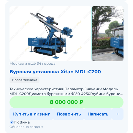
Москва и ещё 34 города
Буровая установка Xitan MDL-C200
Новая техника
Технические характеристикиПараметр ЗначениеМодель
MDL-C200Диаметр бурения, мм Φ150 Φ250Глубина бурения,
м 180 220Угол наклона бурильной штанги, °
8 000 000 ₽
Купить в лизинг
Позвонить
Написать
ГК Зима
Обновлено сегодня