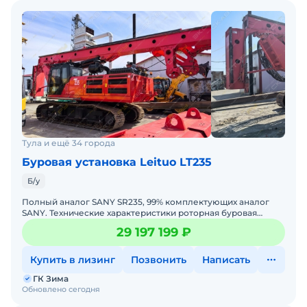
Тула и ещё 34 города
Буровая установка Leituo LT235
Б/у
Полный аналог SANY SR235, 99% комплектующих аналог
SANY. Технические характеристики роторная буровая
установка LEITUO LT235:• Год выпуска: 2023;• Нара
29 197 199 ₽
Купить в лизинг
Позвонить
Написать
ГК Зима
Обновлено сегодня