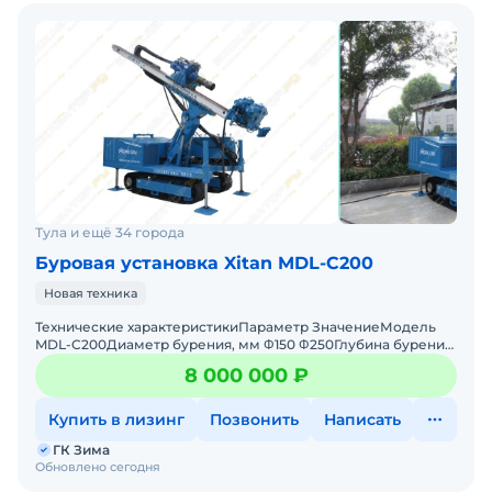
Тула и ещё 34 города
Буровая установка Xitan MDL-C200
Новая техника
Технические характеристикиПараметр ЗначениеМодель
MDL-C200Диаметр бурения, мм Φ150 Φ250Глубина бурения,
м 180 220Угол наклона бурильной штанги, ° 0
8 000 000 ₽
Купить в лизинг
Позвонить
Написать
ГК Зима
Обновлено сегодня