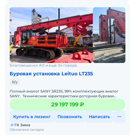
Благовещенск АО и ещё 34 города
Буровая установка Leituo LT235
Б/у
Полный аналог SANY SR235, 99% комплектующих аналог
SANY. Технические характеристики роторная буровая
установка LEITUO LT235:• Год выпуска: 2023;&bul
29 197 199 ₽
Купить в лизинг
Позвонить
Написать
ГК Зима
Обновлено сегодня