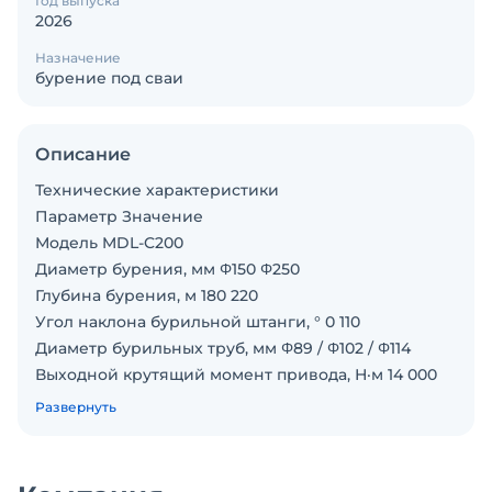
Год выпуска
2026
Назначение
бурение под сваи
Описание
Технические характеристики
Параметр Значение
Модель MDL-C200
Диаметр бурения, мм Φ150 Φ250
Глубина бурения, м 180 220
Угол наклона бурильной штанги, ° 0 110
Диаметр бурильных труб, мм Φ89 / Φ102 / Φ114
Выходной крутящий момент привода, Н·м 14 000
Номинальная частота вращения (прямая/
Развернуть
обратная), об/мин 12 140
Энергия удара, Н·м 900
Частота ударов, мин¹ 1 200 2 100