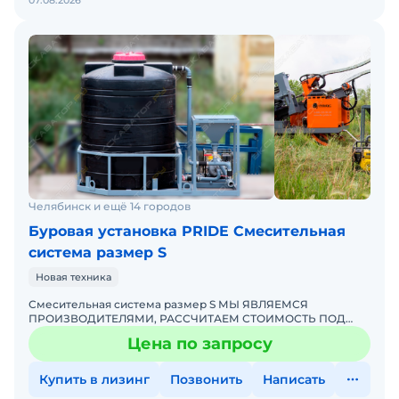
07.08.2026
Челябинск и ещё 14 городов
Буровая установка PRIDE Смесительная
система размер S
Новая техника
Смесительная система размер S МЫ ЯВЛЯЕМСЯ
ПРОИЗВОДИТЕЛЯМИ, РАССЧИТАЕМ СТОИМОСТЬ ПОД
ВАШ ИНДИВИДУАЛЬНЫЙ ЗАКАЗ! ПОДРОБНОСТИ
Цена по запросу
УТОЧНЯЙТЕ ПО ТЕЛЕФОНУ ИЛИ В ЧАТЕСтоим
Купить в лизинг
Позвонить
Написать