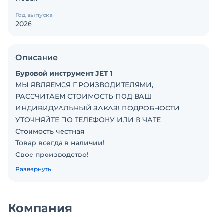
Год выпуска
2026
Описание
Буровой инструмент JET 1
МЫ ЯВЛЯЕМСЯ ПРОИЗВОДИТЕЛЯМИ,
РАССЧИТАЕМ СТОИМОСТЬ ПОД ВАШ
ИНДИВИДУАЛЬНЫЙ ЗАКАЗ! ПОДРОБНОСТИ
УТОЧНЯЙТЕ ПО ТЕЛЕФОНУ ИЛИ В ЧАТЕ
Стоимость честная
Товap всегда в наличии!
Свое производствo!
Обучим пeрсонaл работе на установке!
Развернуть
Мы - ведущий российский производитeль
буровых установок "PRIDE" в Челябинске.
Производим отправку в любой регион!
Компания
-------------------------