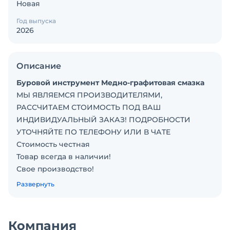
Новая
Год выпуска
2026
Описание
Буровой инструмент Медно-графитовая смазка
МЫ ЯВЛЯЕМСЯ ПРОИЗВОДИТЕЛЯМИ,
РАССЧИТАЕМ СТОИМОСТЬ ПОД ВАШ
ИНДИВИДУАЛЬНЫЙ ЗАКАЗ! ПОДРОБНОСТИ
УТОЧНЯЙТЕ ПО ТЕЛЕФОНУ ИЛИ В ЧАТЕ
Стоимость честная
Товap всегда в наличии!
Свое производствo!
Обучим пeрсонaл работе на установке!
Развернуть
Мы - ведущий российский производитeль
буровых установок "PRIDE" в Челябинске.
Производим отправку в любой регион!
Компания