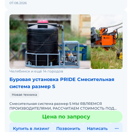
07.08.2026
Челябинск и ещё 14 городов
Буровая установка PRIDE Смесительная
система размер S
Новая техника
Смесительная система размер S МЫ ЯВЛЯЕМСЯ
ПРОИЗВОДИТЕЛЯМИ, РАССЧИТАЕМ СТОИМОСТЬ ПОД
ВАШ ИНДИВИДУАЛЬНЫЙ ЗАКАЗ! ПОДРОБНОСТИ
Цена по запросу
УТОЧНЯЙТЕ ПО ТЕЛЕФОНУ ИЛИ В ЧАТЕСтоим
Купить в лизинг
Позвонить
Написать