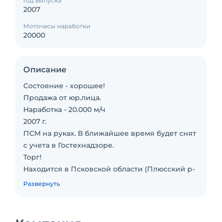
Год выпуска
2007
Моточасы наработки
20000
Описание
Состояние - хорошее!
Продажа от юр.лица.
Наработка - 20.000 м/ч
2007 г.
ПСМ на руках. В ближайшее время будет снят
с учета в Гостехнадзоре.
Торг!
Находится в Псковской области (Плюсский р-
н, дер. Игомель), ~ 100 км от г.Сланцы
Развернуть
(Ленинградская обл.) и ~ 30 км от рп Плюсса.
В хорошем состоянии. Двигатель без
нареканий. В наличии. Обслуживалась у оф.