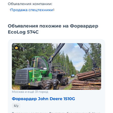
Объявления компании:
Продажа спецтехники
1
Объявления похожие на Форвардер
EcoLog 574C
Москва и ещё 31 город
Форвардер John Deere 1510G
Б/у