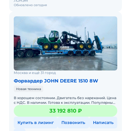
ЛОНЭМ
Обновлено сегодня
Москва и ещё 31 город
Форвардер JOHN DEERE 1510 8W
Новая техника
В хорошем состоянии. Двигатель без нареканий. Цена
с НДС. В наличии. Готова к эксплуатации. Популярный
лесопогрузчик с захватом SuperGrip 360 для трелевки
33 192 810 ₽
леса
Купить в лизинг
Позвонить
Написать