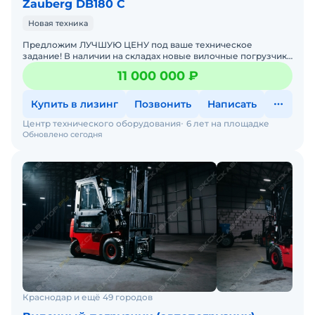
Zauberg DB180 C
Новая техника
Предложим ЛУЧШУЮ ЦЕНУ под ваше техническое
задание! В наличии на складах новые вилочные погрузчики
с официальной гарантией от производителя. Оперативная
11 000 000 ₽
дос
Купить в лизинг
Позвонить
Написать
Центр технического оборудования
6 лет на площадке
Обновлено сегодня
Краснодар и ещё 49 городов