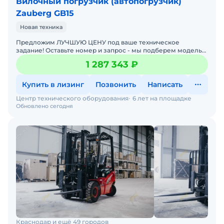
Вилочный погрузчик (автопогрузчик)
Zauberg GB15
Новая техника
Предложим ЛУЧШУЮ ЦЕНУ под ваше техническое
задание! Оставьте номер и запрос - мы подберем модель
со СКИДКОЙ. В наличии на складах новые вилочные
1 287 343 ₽
погрузчики
Купить в лизинг
Позвонить
Написать
Центр технического оборудования
6 лет на площадке
Обновлено сегодня
Краснодар и ещё 49 городов