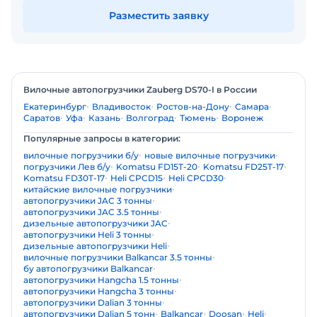
Разместить заявку
Вилочные автопогрузчики Zauberg DS70-I в России
Екатеринбург
Владивосток
Ростов-на-Дону
Самара
Саратов
Уфа
Казань
Волгоград
Тюмень
Воронеж
Популярные запросы в категории:
вилочные погрузчики б/у
новые вилочные погрузчики
погрузчики Лев б/у
Komatsu FD15T-20
Komatsu FD25T-17
Komatsu FD30T-17
Heli CPCD15
Heli CPCD30
китайские вилочные погрузчики
автопогрузчики JAC 3 тонны
автопогрузчики JAC 3.5 тонны
дизельные автопогрузчики JAC
автопогрузчики Heli 3 тонны
дизельные автопогрузчики Heli
вилочные погрузчики Balkancar 3.5 тонны
бу автопогрузчики Balkancar
автопогрузчики Hangcha 1.5 тонны
автопогрузчики Hangcha 3 тонны
автопогрузчики Dalian 3 тонны
автопогрузчики Dalian 5 тонн
Balkancar
Doosan
Heli