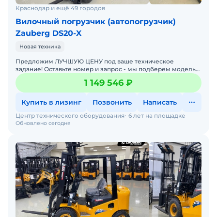
Краснодар и ещё 49 городов
Вилочный погрузчик (автопогрузчик)
Zauberg DS20-X
Новая техника
Предложим ЛУЧШУЮ ЦЕНУ под ваше техническое
задание! Оставьте номер и запрос - мы подберем модель
со СКИДКОЙ. В наличии на складах новые вилочные
1 149 546 ₽
погрузчики
Купить в лизинг
Позвонить
Написать
Центр технического оборудования
6 лет на площадке
Обновлено сегодня