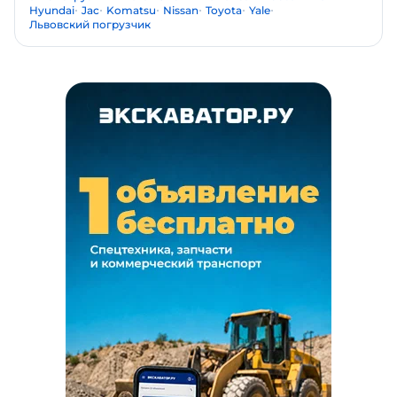
Hyundai
Jac
Komatsu
Nissan
Toyota
Yale
Львовский погрузчик