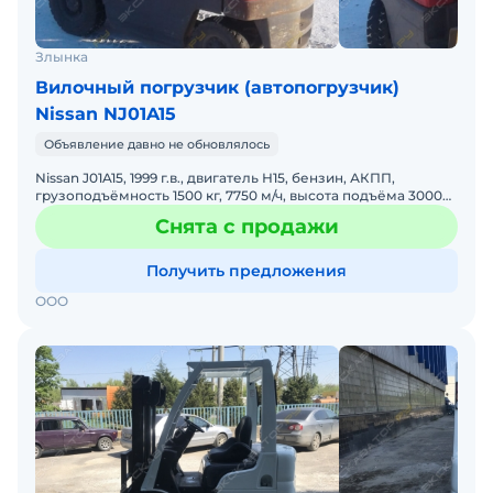
Злынка
Вилочный погрузчик (автопогрузчик)
Nissan NJ01A15
Объявление давно не обновлялось
Nissan J01A15, 1999 г.в., двигатель Н15, бензин, АКПП,
грузоподъёмность 1500 кг, 7750 м/ч, высота подъёма 3000
мм. Брянская обл., г. Злынка, 280000 руб. Торг. W
Снята с продажи
Получить предложения
ООО