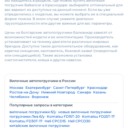
Вы находитесь в разделе, где можно купить вилочный
погрузчик Balkancar в Краснодаре: выбирайте оптимальный для
вас вариант из доступных на данный момент. Если вы уже
определились с моделью, вы можете выбрать ее в специальной
форме поиска. В ином случае укажите диапазон
грузоподъемности или другие важные для вас параметры.
Цены на болгарские автопогрузчики Балканкар зависят от
возможностей модели и ее комплектации. Производитель
устанавливает на технику двигатели различных мировых
брендов. Доступно такое дополнительное оборудование, как
каретка смещения, кантователь, боковой захват (поворотный
или смещающийся). Также возможна установка
снегоочистителя, ковша и других навесок.
Вилочные автопогрузчики в России
Москва
Екатеринбург
Санкт-Петербург
Краснодар
Ростов-на-Дону
Нижний Новгород
Самара
Казань
Челябинск
Воронеж
Популярные запросы в категории:
вилочные погрузчики б/у
новые вилочные погрузчики
погрузчики Лев б/у
Komatsu FD15T-20
Komatsu FD25T-17
Komatsu FD30T-17
Heli CPCD15
Heli CPCD30
китайские вилочные погрузчики