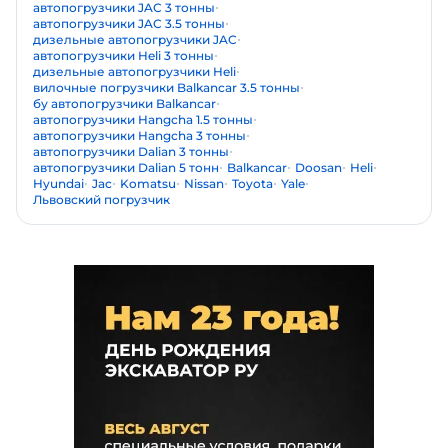
автопогрузчики JAC 3 тонны
автопогрузчики JAC 3.5 тонны
дизельные автопогрузчики JAC
автопогрузчики Heli 3 тонны
дизельные автопогрузчики Heli
вилочные погрузчики Balkancar 3.5 тонны
бу автопогрузчики Balkancar
автопогрузчики Hangcha 1.5 тонны
автопогрузчики Hangcha 3 тонны
автопогрузчики Dalian 3 тонны
автопогрузчики Dalian 5 тонн
Balkancar
Doosan
Heli
Hyundai
Jac
Komatsu
Nissan
Toyota
Yale
Львовский погрузчик