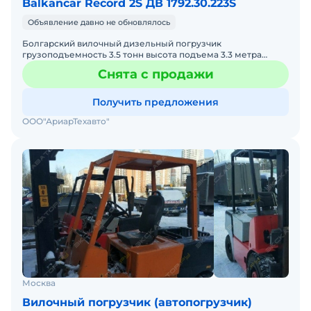
Balkancar Record 2S ДВ 1792.30.223S
Объявление давно не обновлялось
Болгарский вилочный дизельный погрузчик
грузоподъемность 3.5 тонн высота подъема 3.3 метра
Капитальный ремонт 2018 г. В отличном состоянии На все
Снята с продажи
основные
Получить предложения
ООО"АриарТехавто"
Москва
Вилочный погрузчик (автопогрузчик)