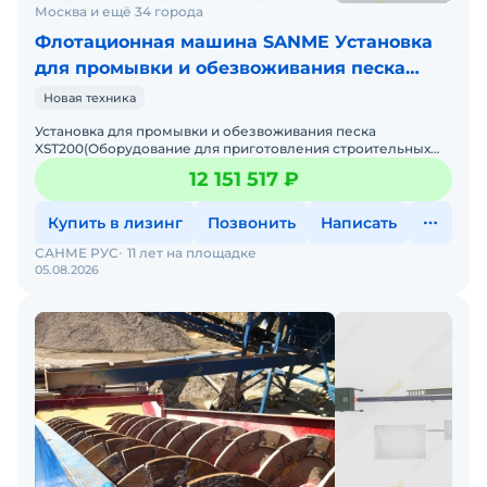
Москва и ещё 34 города
Флотационная машина SANME Установка
для промывки и обезвоживания песка
XST200
Новая техника
Установка для промывки и обезвоживания песка
XST200(Оборудование для приготовления строительных
смесей: линия длясортировки и мойки песка) Цена без
12 151 517 ₽
НДС. Под за
Купить в лизинг
Позвонить
Написать
САНМЕ РУС
11 лет на площадке
05.08.2026