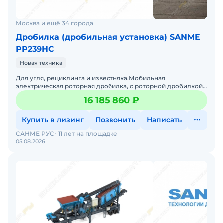
Москва и ещё 34 города
Дробилка (дробильная установка) SANME
РР239HC
Новая техника
Для угля, рециклинга и известняка.Мобильная
электрическая роторная дробилка, с роторной дробилкой
серии HC, которая установлена на полуприцепе с
16 185 860 ₽
вибрационным пи
Купить в лизинг
Позвонить
Написать
САНМЕ РУС
11 лет на площадке
05.08.2026