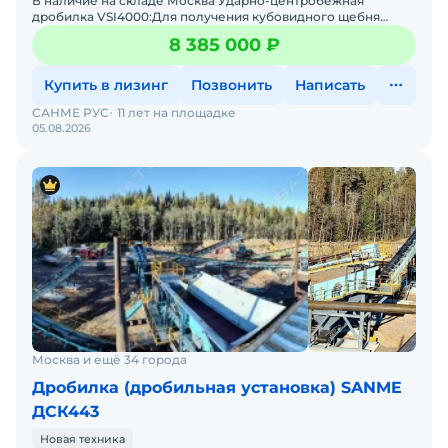
В наличие на складе Москва Ударно-центробежная
дробилка VSI4000:Для получения кубовидного щебня
мелкой фракции и песка с лещадностью до 10% (1-ая группа
8 385 000 ₽
ГОСТ 8
Купить в лизинг
Позвонить
Написать
САНМЕ РУС
11 лет на площадке
05.08.2026
Москва и ещё 34 города
Дробилка (дробильная установка) SANME
ДСК443
Новая техника