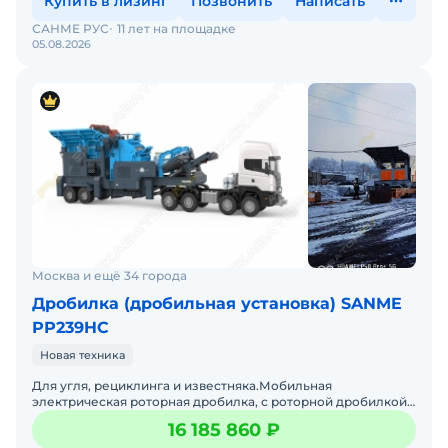
Купить в лизинг
Позвонить
Написать
САНМЕ РУС
11 лет на площадке
05.08.2026
Москва и ещё 34 города
Дробилка (дробильная установка) SANME
РР239HC
Новая техника
Для угля, рециклинга и известняка.Мобильная
электрическая роторная дробилка, с роторной дробилкой
серии HC, которая установлена на полуприцепе с
16 185 860 ₽
вибрационным пи