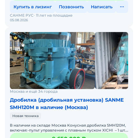
Купить в лизинг
Позвонить
Написать
САНМЕ РУС
11 лет на площадке
05.08.2026
Москва и ещё 34 города
Дробилка (дробильная установка) SANME
SMH120М в наличие (Москва)
Новая техника
В наличии на складе Москва Конусная дробилка SMH120М,
включая:-пульт управления с плавным пуском XICHI – 1 шт.;-
гидростанция – 1 шт.;-маслост