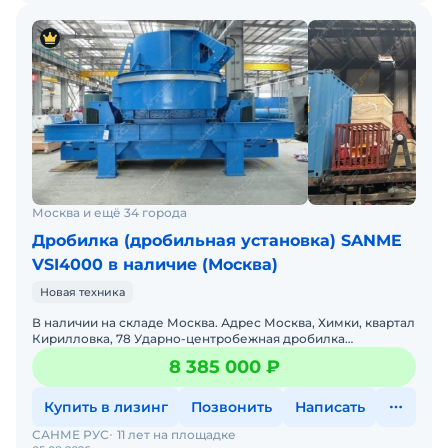
Москва и ещё 34 города
Дробилка (дробильная установка) SANME
VSI4000 в наличие (Москва)
Новая техника
В наличии на складе Москва. Адрес Москва, Химки, квартал
Кирилловка, 78 Ударно-центробежная дробилка
VSI4000:Для получения кубовидного щебня мелкой
8 385 000 ₽
фракции и п
Купить в лизинг
Позвонить
Написать
САНМЕ РУС
11 лет на площадке