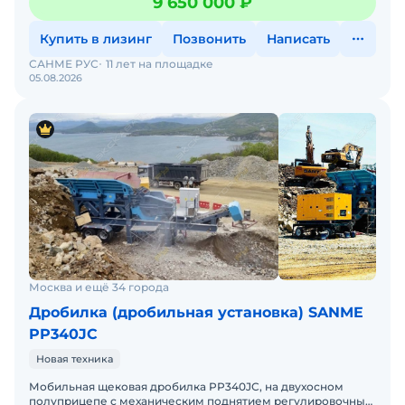
9 650 000 ₽
Купить в лизинг
Позвонить
Написать
САНМЕ РУС
11 лет на площадке
05.08.2026
Москва и ещё 34 города
Дробилка (дробильная установка) SANME
PP340JC
Новая техника
Мобильная щековая дробилка PP340JC, на двухосном
полуприцепе с механическим поднятием регулировочных