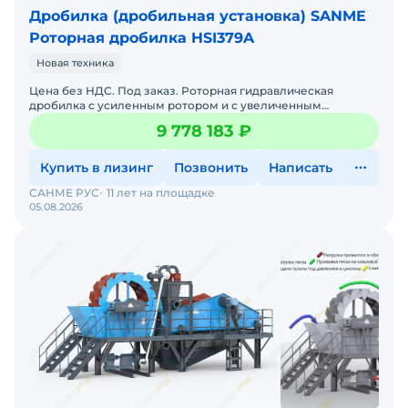
Дробилка (дробильная установка) SANME
Роторная дробилка HSI379A
Новая техника
Цена без НДС. Под заказ. Роторная гидравлическая
дробилка с усиленным ротором и с увеличенным
загрузочным окном питания. На мягких и средних по
9 778 183 ₽
плотности матер
Купить в лизинг
Позвонить
Написать
САНМЕ РУС
11 лет на площадке
05.08.2026