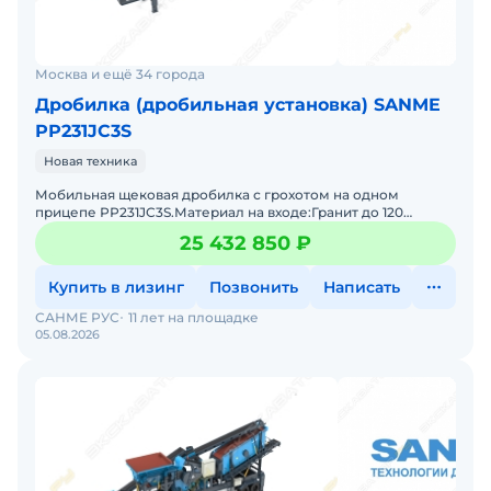
Москва и ещё 34 города
Дробилка (дробильная установка) SANME
РР231JC3S
Новая техника
Мобильная щековая дробилка с грохотом на одном
прицепе РР231JC3S.Материал на входе:Гранит до 120
МПаВходящий размер до 500ммНа выходе фракции:0-
25 432 850 ₽
40,40-70ммПроизв
Купить в лизинг
Позвонить
Написать
САНМЕ РУС
11 лет на площадке
05.08.2026