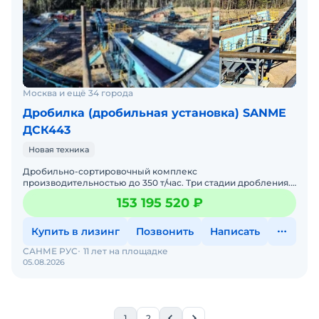
Москва и ещё 34 города
Дробилка (дробильная установка) SANME
ДСК443
Новая техника
Дробильно-сортировочный комплекс
производительностью до 350 т/час. Три стадии дробления.
Для получения всех необходимых фракций , включая узкие
153 195 520 ₽
фракции кубовидн
Купить в лизинг
Позвонить
Написать
САНМЕ РУС
11 лет на площадке
05.08.2026
1
2