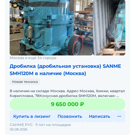
Москва и ещё 34 города
Дробилка (дробильная установка) SANME
SMH120М в наличие (Москва)
Новая техника
В наличии на складе Москва. Адрес Москва, Химки, квартал
Кирилловка, 78Конусная дробилка SMH120М, включая:-
пульт управления с плавным пуском XICHI – 1 шт.
9 650 000 ₽
Купить в лизинг
Позвонить
Написать
САНМЕ РУС
11 лет на площадке
05.08.2026