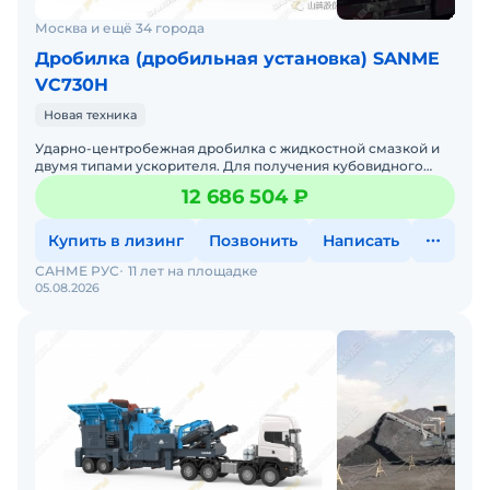
Москва и ещё 34 города
Дробилка (дробильная установка) SANME
VC730H
Новая техника
Ударно-центробежная дробилка с жидкостной смазкой и
двумя типами ускорителя. Для получения кубовидного
щебня мелкой фракции и песка с лещадностью до 10%, при
12 686 504 ₽
эт
Купить в лизинг
Позвонить
Написать
САНМЕ РУС
11 лет на площадке
05.08.2026