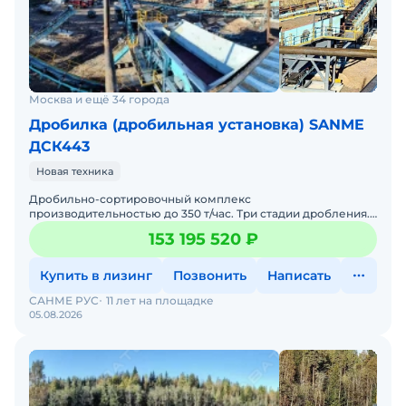
Москва и ещё 34 города
Дробилка (дробильная установка) SANME
ДСК443
Новая техника
Дробильно-сортировочный комплекс
производительностью до 350 т/час. Три стадии дробления.
Для получения всех необходимых фракций , включая узкие
153 195 520 ₽
фракции кубовидн
Купить в лизинг
Позвонить
Написать
САНМЕ РУС
11 лет на площадке
05.08.2026