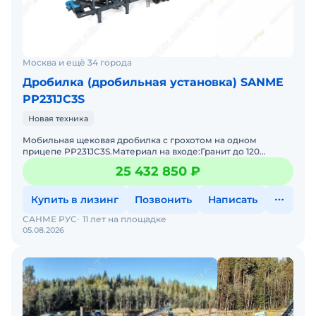
Москва и ещё 34 города
Дробилка (дробильная установка) SANME
РР231JC3S
Новая техника
Мобильная щековая дробилка с грохотом на одном
прицепе РР231JC3S.Материал на входе:Гранит до 120
МПаВходящий размер до 500ммНа выходе фракции:0-
25 432 850 ₽
40,40-70ммПроизв
Купить в лизинг
Позвонить
Написать
САНМЕ РУС
11 лет на площадке
05.08.2026