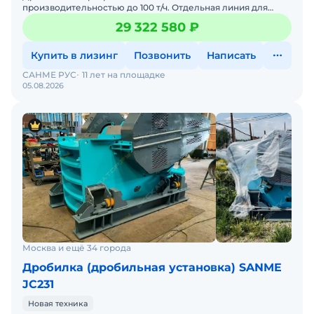
производительностью до 100 т/ч. Отдельная линия для
получения узких фракций кубовидного щебня с
29 322 580 ₽
лещадностью до 10% ( 1-группа Г
Купить в лизинг
Позвонить
Написать
САНМЕ РУС
11 лет на площадке
05.08.2026
Москва и ещё 34 города
Дробилка (дробильная установка) SANME
JC231
Новая техника