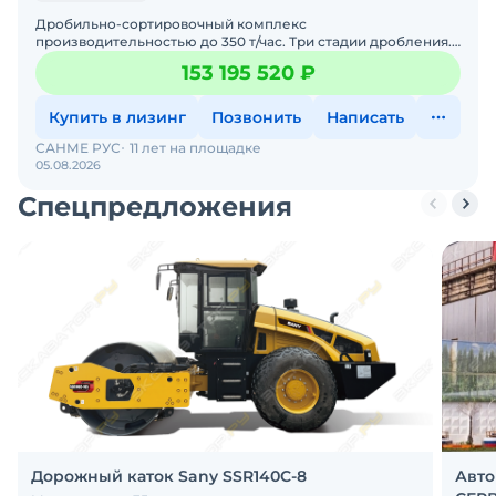
Дробильно-сортировочный комплекс
производительностью до 350 т/час. Три стадии дробления.
Для получения всех необходимых фракций , включая узкие
153 195 520 ₽
фракции кубовидн
Купить в лизинг
Позвонить
Написать
САНМЕ РУС
11 лет на площадке
05.08.2026
Спецпредложения
Дорожный каток Sany SSR140C-8
Авто