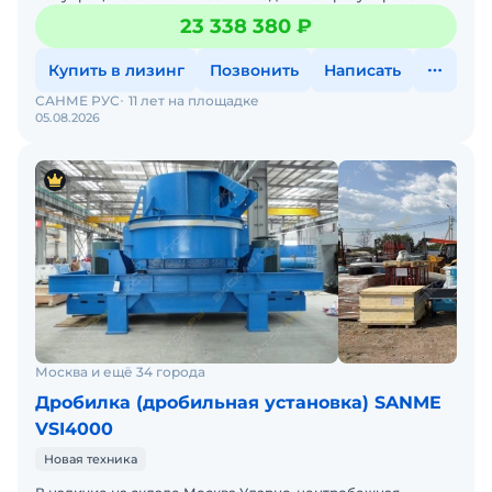
опор, шкворень – 90 мм, стальная конструкция на устан
23 338 380 ₽
Купить в лизинг
Позвонить
Написать
САНМЕ РУС
11 лет на площадке
05.08.2026
Москва и ещё 34 города
Дробилка (дробильная установка) SANME
VSI4000
Новая техника