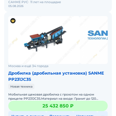
САНМЕ РУС
11 лет на площадке
05.08.2026
Москва и ещё 34 города
Дробилка (дробильная установка) SANME
РР231JC3S
Новая техника
Мобильная щековая дробилка с грохотом на одном
прицепе РР231JC3S.Материал на входе: Гранит до 120
МПаВходящий размер до 500ммНа выходе фракции:0-
25 432 850 ₽
40,40-70ммПроиз