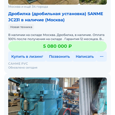
Москва и ещё 34 города
Дробилка (дробильная установка) SANME
JC231 в наличие (Москва)
Новая техника
В наличии на складе Москва. Дробилка, в наличие. Оплата
100% после получения на складе . Гарантия 12 месяцев. В
стоимость включен выезд инженера для принятия на
5 080 000 ₽
Купить в лизинг
Позвонить
Написать
САНМЕ РУС
Обновлено сегодня