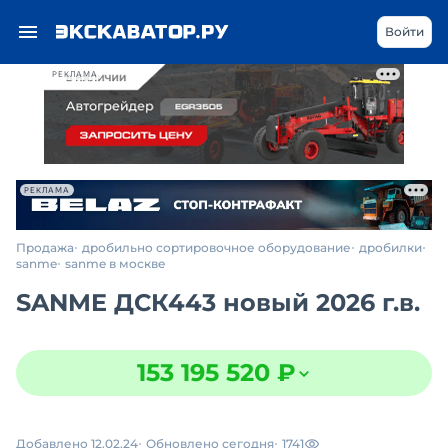
Войти
РЕКЛАМА
РЕКЛАМА
Продажа
дробильно сортировочное оборудование
дробилки
sanme
sanme в москве
SANME ДСК443 новый 2026 г.в.
153 195 520 ₽
Добавлено 12.02.24
Обновлено сегодня
1741