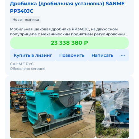
Дробилка (дробильная установка) SANME
PP340JC
Новая техника
Мобильная щековая дробилка PP340JC, на двухосном
полуприцепе с механическим поднятием регулировочных
опор, шкворень – 90 мм, стальная конструкция на устан
23 338 380 ₽
Купить в лизинг
Позвонить
Написать
САНМЕ РУС
Обновлено сегодня