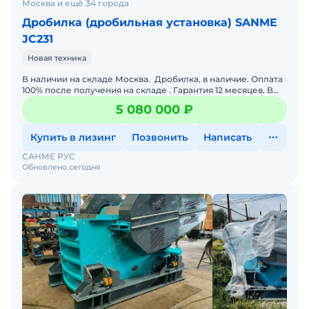
Москва и ещё 34 города
Дробилка (дробильная установка) SANME
JC231
Новая техника
В наличии на складе Москва. Дробилка, в наличие. Оплата
100% после получения на складе . Гарантия 12 месяцев. В
стоимость включен выезд инженера для прин
5 080 000 ₽
Купить в лизинг
Позвонить
Написать
САНМЕ РУС
Обновлено сегодня