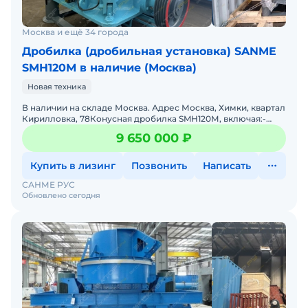
Москва и ещё 34 города
Дробилка (дробильная установка) SANME
SMH120М в наличие (Москва)
Новая техника
В наличии на складе Москва. Адрес Москва, Химки, квартал
Кирилловка, 78Конусная дробилка SMH120М, включая:-
пульт управления с плавным пуском XICHI – 1 шт.
9 650 000 ₽
Купить в лизинг
Позвонить
Написать
САНМЕ РУС
Обновлено сегодня