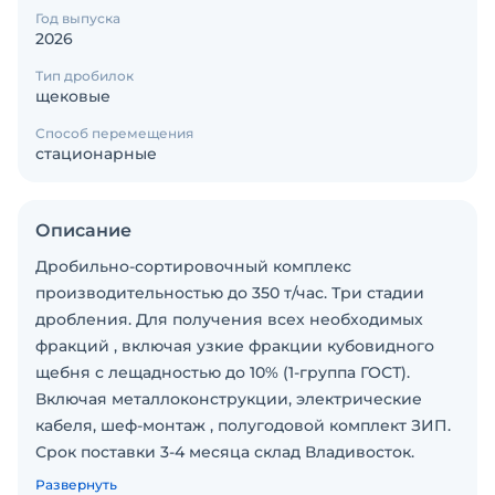
Год выпуска
2026
Тип дробилок
щековые
Способ перемещения
стационарные
Описание
Дробильно-сортировочный комплекс
производительностью до 350 т/час. Три стадии
дробления. Для получения всех необходимых
фракций , включая узкие фракции кубовидного
щебня с лещадностью до 10% (1-группа ГОСТ).
Включая металлоконструкции, электрические
кабеля, шеф-монтаж , полугодовой комплект ЗИП.
Срок поставки 3-4 месяца склад Владивосток.
Цена без НДС, склад Владивосток, включая шеф-
Развернуть