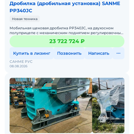
Дробилка (дробильная установка) SANME
PP340JC
Новая техника
Мобильная щековая дробилка PP340JC, на двухосном
полуприцепе с механическим поднятием регулировочных
опор, шкворень – 90 мм, стальная конструкция на устан
23 722 724 ₽
Купить в лизинг
Позвонить
Написать
САНМЕ РУС
08.08.2026