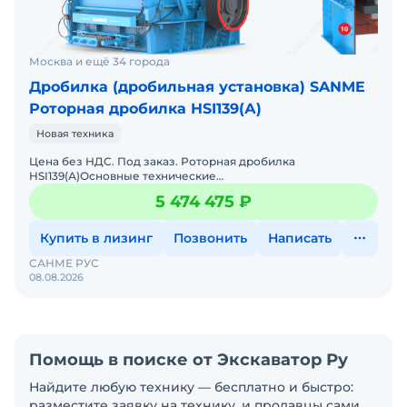
Москва и ещё 34 города
Дробилка (дробильная установка) SANME
Роторная дробилка HSI139(А)
Новая техника
Цена без НДС. Под заказ. Роторная дробилка
HSI139(А)Основные технические
характеристики:Электродвигатель, мощность 160 кВт
5 474 475 ₽
Производительность – до 150 т/
Купить в лизинг
Позвонить
Написать
САНМЕ РУС
08.08.2026
Помощь в поиске от Экскаватор Ру
Найдите любую технику — бесплатно и быстро:
разместите заявку на технику, и продавцы сами