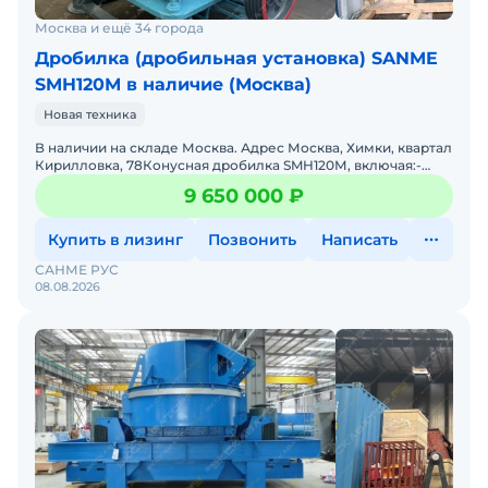
Москва и ещё 34 города
Дробилка (дробильная установка) SANME
SMH120М в наличие (Москва)
Новая техника
В наличии на складе Москва. Адрес Москва, Химки, квартал
Кирилловка, 78Конусная дробилка SMH120М, включая:-
пульт управления с плавным пуском XICHI – 1 шт.
9 650 000 ₽
Купить в лизинг
Позвонить
Написать
САНМЕ РУС
08.08.2026