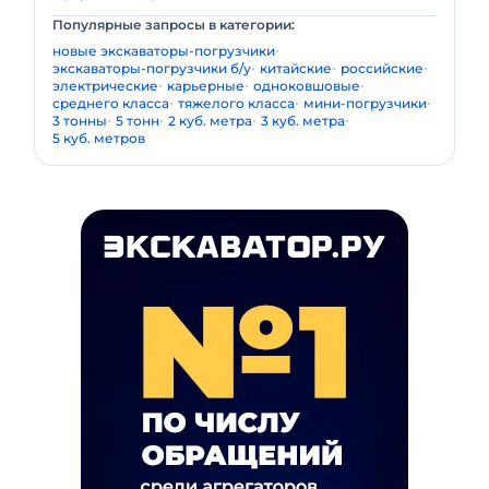
Популярные запросы в категории:
новые экскаваторы-погрузчики
экскаваторы-погрузчики б/у
китайские
российские
электрические
карьерные
одноковшовые
среднего класса
тяжелого класса
мини-погрузчики
3 тонны
5 тонн
2 куб. метра
3 куб. метра
5 куб. метров