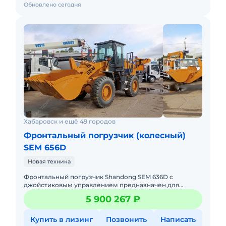
Обновлено сегодня
Хабаровск и ещё 49 городов
Фронтальный погрузчик (колесный)
SEM 656D
Новая техника
Фронтальный погрузчик Shandong SEM 636D с
джойстиковым управлением предназначен для
погрузки, перемещения и складирования сыпучих
5 900 267 ₽
материалов, таких как песок, щ
Купить в лизинг
Позвонить
Написать