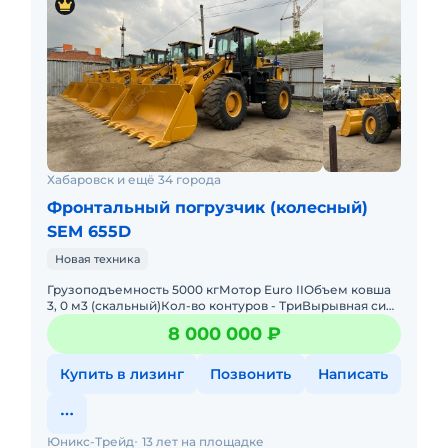
Хабаровск и ещё 34 города
Фронтальный погрузчик (колесный)
SEM 655D
Новая техника
Грузоподъемность 5000 кгМотор Euro IIОбъем ковша
3, 0 м3 (скальный)Кол-во контуров - ТриВырывная сила
на ковше 168 kNВремя подъема стрелы 9.5 сРулевое
8 000 000 ₽
управлени
Купить в лизинг
Позвонить
Написать
Юникс-Трейд
13 лет на площадке