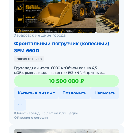
Хабаровск и ещё 34 города
Фронтальный погрузчик (колесный)
SEM 660D
Новая техника
Грузоподъемность 6000 кгОбъем ковша 4,5
м3Вырывная сила на ковше 183 kNГабаритные
размеры 8414х3370х3458 ммРулевое управление
10 500 000 ₽
ДжойстикСнаряженная масса 20000 кг
Купить в лизинг
Позвонить
Написать
Юникс-Трейд
13 лет на площадке
Обновлено сегодня