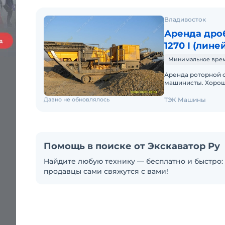
Владивосток
Аренда дроб
1270 I (лине
Минимальное время 
Аренда роторной с
машинисты. Хороше
Давно не обновлялось
ТЭК Машины
Помощь в поиске от Экскаватор Ру
Найдите любую технику — бесплатно и быстро: 
продавцы сами свяжутся с вами!