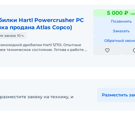
5 000 ₽
ча
илки Hartl Powercrusher PC
Позвонить
йка продана Atlas Copco)
Заказать
заказа: 10 ч.
Обратный звон
амоходной дробилки Hartl 1270i. Опытные
е техническое состояние. Готова к работе.
Уголь. Щебень. С оператором. Топливо опла
Разместить за
разместите заявку на технику, и