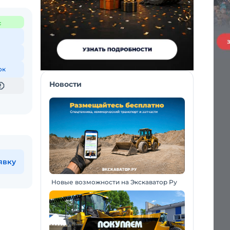
с
ок
Новости
явку
Новые возможности на Экскаватор Ру