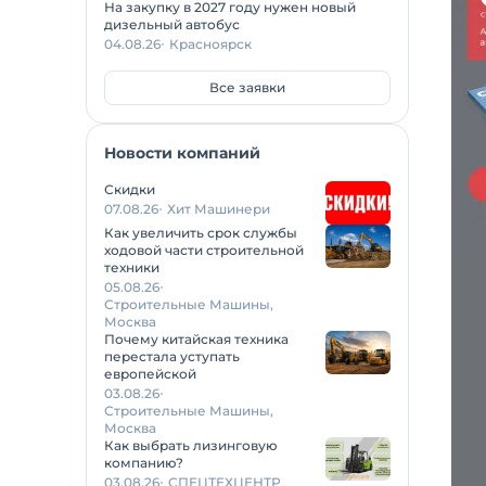
На закупку в 2027 году нужен новый
дизельный автобус
04.08.26
Красноярск
Все заявки
Новости компаний
Скидки
07.08.26
Хит Машинери
Как увеличить срок службы
ходовой части строительной
техники
05.08.26
Строительные Машины,
Москва
Почему китайская техника
перестала уступать
европейской
03.08.26
Строительные Машины,
Москва
Как выбрать лизинговую
компанию?
03.08.26
СПЕЦТЕХЦЕНТР