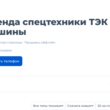
енда спецтехники ТЭК
шины
отра страницы
Продавец оффлайн
площадке
ть телефон
Все типы техники
Сначала новые
20 на с