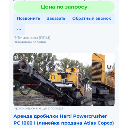
бетона, входное отверстие до 1300 мм. Также имеется
Цена по запросу
магнит и боковой кон
Позвонить
Заказать
Обратный звонок
ППМинералз (ППМ)
Обновлено сегодня
Красноярск и ещё 2 города
Аренда дробилки Hartl Powercrusher
PC 1060 I (линейка продана Atlas Copco)