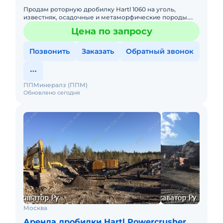
Продам роторную дробилку Hartl 1060 на уголь,
известняк, осадочные и метаморфические породы.
Входное отверстие 1000х600 мм, 3-х бильная,
Цена по запросу
Производительность до
Позвонить
Заказать
Обратный звонок
ППМинералз (ППМ)
Обновлено сегодня
Москва
Аренда дробилки Hartl Powercrusher