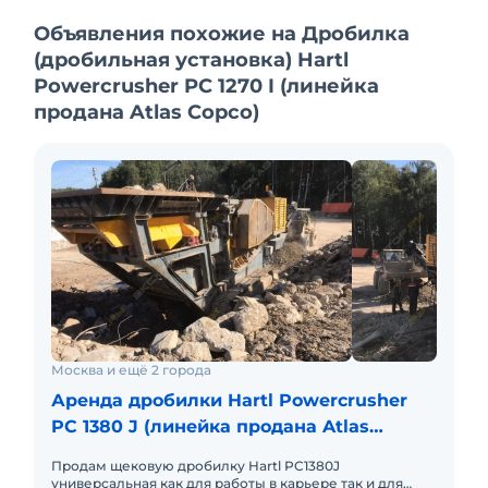
Объявления похожие на Дробилка
(дробильная установка) Hartl
Powercrusher PC 1270 I (линейка
продана Atlas Copco)
Москва и ещё 2 города
Аренда дробилки Hartl Powercrusher
PC 1380 J (линейка продана Atlas
Copco)
Продам щековую дробилку Hartl PC1380J
универсальная как для работы в карьере так и для