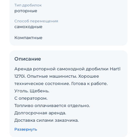
Тип дробилок
роторные
Способ перемещения
самоходные
Компактные
Описание
Аренда роторной самоходной дробилки Hartl
1270i. Опытные машинисты. Хорошее
техническое состояние. Готова к работе.
Уголь. Щебень.
С оператором.
Топливо оплачивается отдельно.
Долгосрочная аренда.
Доставка силами заказчика.
Техника с малой наработкой.Пакет отчетных
Развернуть
документов. Сейчас свободна.