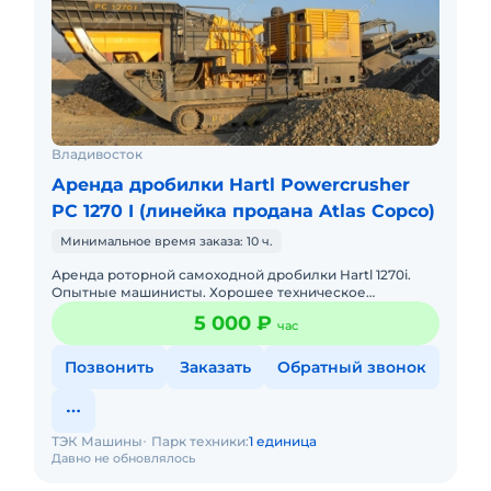
Владивосток
Аренда дробилки Hartl Powercrusher
PC 1270 I (линейка продана Atlas Copco)
Минимальное время заказа: 10 ч.
Аренда роторной самоходной дробилки Hartl 1270i.
Опытные машинисты. Хорошее техническое
состояние. Готова к работе. Уголь. Щебень. С
5 000 ₽
час
оператором. Топливо опла
Позвонить
Заказать
Обратный звонок
ТЭК Машины
Парк техники:
1 единица
Давно не обновлялось