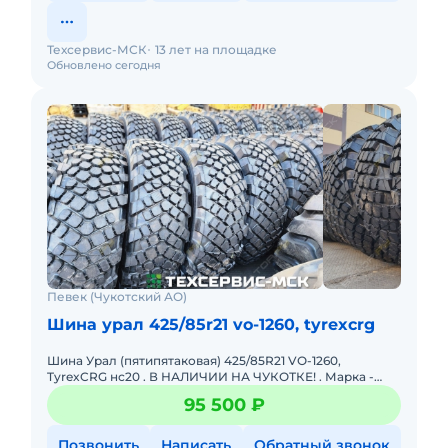
Техсервис-МСК
13 лет на площадке
Обновлено сегодня
Певек (Чукотский АО)
Шина урал 425/85r21 vо-1260, tyrexcrg
Шина Урал (пятипятаковая) 425/85R21 VО-1260,
TyrexCRG нс20 . В НАЛИЧИИ НА ЧУКОТКЕ! . Марка -
TyrexCRG Модель - VO-1260 Ширина - 425 Профиль - 85
95 500 ₽
Диаметр
Позвонить
Написать
Обратный звонок