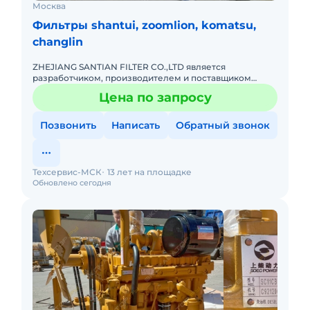
Москва
Фильтры shantui, zoomlion, komatsu,
changlin
ZHEJIANG SANTIAN FILTER CO.,LTD является
разработчиком, производителем и поставщиком
фильтров в ряд крупных предприятий, а также
Цена по запросу
является членом китайской ассоц
Позвонить
Написать
Обратный звонок
Техсервис-МСК
13 лет на площадке
Обновлено сегодня