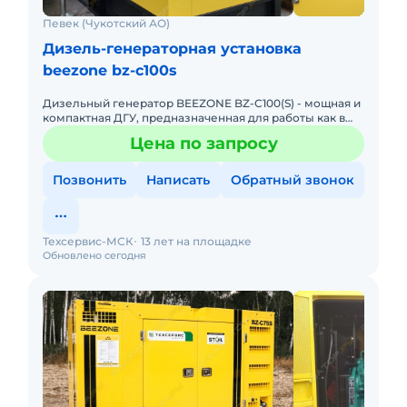
Певек (Чукотский АО)
Дизель-генераторная установка
beezone bz-c100s
Дизельный генератор BEEZONE BZ-C100(S) - мощная и
компактная ДГУ, предназначенная для работы как в
помещении, так и на открытом воздухе. Двигатель
Цена по запросу
Cummins пока
Позвонить
Написать
Обратный звонок
Техсервис-МСК
13 лет на площадке
Обновлено сегодня