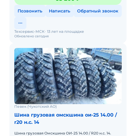
Позвонить
Написать
Обратный звонок
Техсервис-МСК
13 лет на площадке
Обновлено сегодня
Певек (Чукотский АО)
Шина грузовая омскшина ои-25 14.00 /
r20 н.с. 14
Шина грузовая Омскшина ОИ-25 14.00 / R20 н.с. 14.