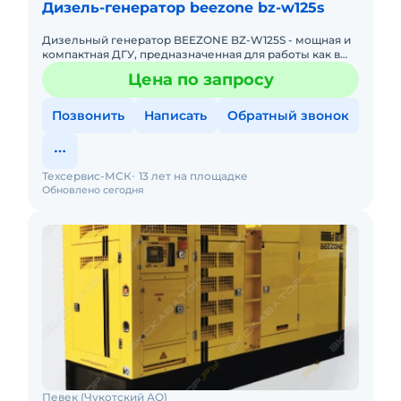
Дизель-генератор beezone bz-w125s
Дизельный генератор BEEZONE BZ-W125S - мощная и
компактная ДГУ, предназначенная для работы как в
помещении, так и на открытом воздухе. Двигатель
Цена по запросу
Weichai показы
Позвонить
Написать
Обратный звонок
Техсервис-МСК
13 лет на площадке
Обновлено сегодня
Певек (Чукотский АО)