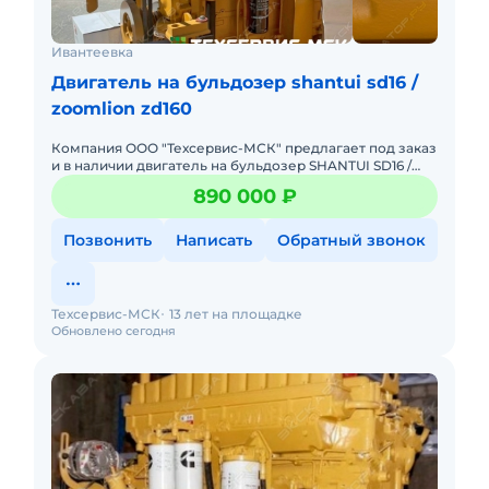
Ивантеевка
Двигатель на бульдозер shantui sd16 /
zoomlion zd160
Компания ООО "Техсервис-МСК" предлагает под заказ
и в наличии двигатель на бульдозер SHANTUI SD16 /
ZOOMLION ZD160 / BEEZONE D16 / KOMATSU D65. .
890 000 ₽
Модель SC11C
Позвонить
Написать
Обратный звонок
Техсервис-МСК
13 лет на площадке
Обновлено сегодня