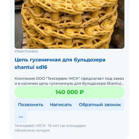
Ивантеевка
Цепь гусеничная для бульдозера
shantui sd16
Компания ООО "Техсервис-МСК" предлагает под заказ
и в наличии цепь гусеничную для бульдозера Shantui
SD16 / Zoomlion ZD160 / Beezone D16 / Komatsu D65. .
140 000 ₽
Само
Позвонить
Написать
Обратный звонок
Техсервис-МСК
13 лет на площадке
Обновлено сегодня