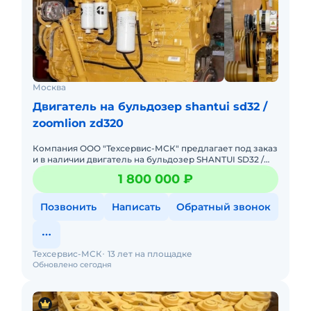
Москва
Двигатель на бульдозер shantui sd32 /
zoomlion zd320
Компания ООО "Техсервис-МСК" предлагает под заказ
и в наличии двигатель на бульдозер SHANTUI SD32 /
ZOOMLION ZD320 / BEEZONE D32. . Модель NTA855-
1 800 000 ₽
C360S10. .
Позвонить
Написать
Обратный звонок
Техсервис-МСК
13 лет на площадке
Обновлено сегодня