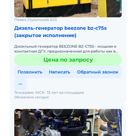
Певек (Чукотский АО)
Дизель-генератор beezone bz-с75s
(закрытое исполнение)
Дизельный генератор BEEZONE BZ-C75S - мощная и
компактная ДГУ, предназначенная для работы как в
помещении, так и на открытом воздухе. Двигатель
Цена по запросу
Cummins показыв
Позвонить
Написать
Обратный звонок
Техсервис-МСК
13 лет на площадке
Обновлено сегодня