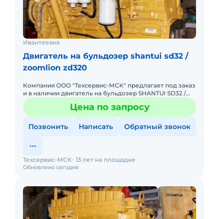
Ивантеевка
Двигатель на бульдозер shantui sd32 /
zoomlion zd320
Компания ООО "Техсервис-МСК" предлагает под заказ
и в наличии двигатель на бульдозер SHANTUI SD32 /
ZOOMLION ZD320 / BEEZONE D32. . Модель NTA855-
Цена по запросу
C360S10. .
Позвонить
Написать
Обратный звонок
Техсервис-МСК
13 лет на площадке
Обновлено сегодня