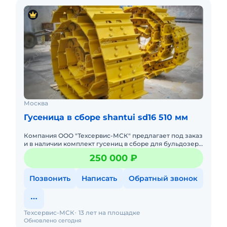
Москва
Гусеница в сборе shantui sd16 510 мм
Компания ООО "Техсервис-МСК" предлагает под заказ
и в наличии комплект гусениц в сборе для бульдозера
Shantui SD16, так же подойдут на бульдозер Komatsu
250 000 ₽
D65 и Z
Позвонить
Написать
Обратный звонок
Техсервис-МСК
13 лет на площадке
Обновлено сегодня