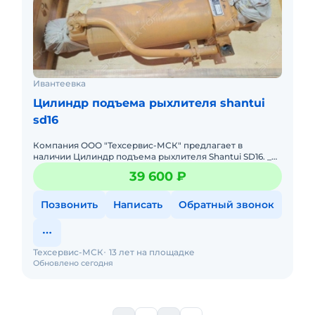
Ивантеевка
Цилиндр подъема рыхлителя shantui
sd16
Компания ООО "Техсервис-МСК" предлагает в
наличии Цилиндр подъема рыхлителя Shantui SD16. _
Модель 16Y-84-60000 / 16Y-84-62000 _ Самовывоз и
39 600 ₽
доставка во все
Позвонить
Написать
Обратный звонок
Техсервис-МСК
13 лет на площадке
Обновлено сегодня