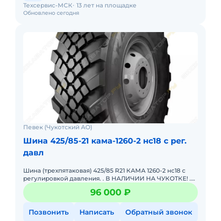
Техсервис-МСК
13 лет на площадке
Обновлено сегодня
Певек (Чукотский АО)
Шина 425/85-21 кама-1260-2 нс18 с рег.
давл
Шина (трехпятаковая) 425/85 R21 КАМА 1260-2 нс18 с
регулировкой давления. . В НАЛИЧИИ НА ЧУКОТКЕ! .
НкШЗ от известного бренда КАМА – это надежный
96 000 ₽
выбор для
Позвонить
Написать
Обратный звонок