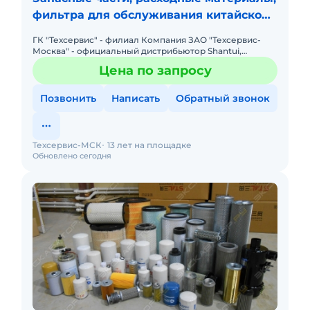
фильтра для обслуживания китайской
спецтехники
ГК "Техсервис" - филиал Компания ЗАО "Техсервис-
Москва" - официальный дистрибьютор Shantui,
Changlin, Zoomlion предлагает большой выбор
Цена по запросу
запасных частей, расход
Позвонить
Написать
Обратный звонок
Техсервис-МСК
13 лет на площадке
Обновлено сегодня