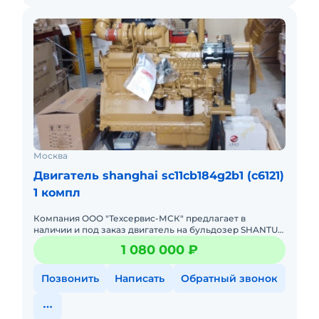
Москва
Двигатель shanghai sc11cb184g2b1 (c6121)
1 компл
Компания ООО "Техсервис-МСК" предлагает в
наличии и под заказ двигатель на бульдозер SHANTUI
SD16 / ZOOMLION ZD160 / BEEZONE D16 / KOMATSU D65. .
1 080 000 ₽
Модель - SHA
Позвонить
Написать
Обратный звонок