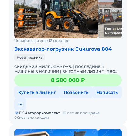
Челябинск и ещё 12 городов
Экскаватор-погрузчик Cukurova 884
Новая техника
СКИДКА 2,5 МИЛЛИОНА РУБ. | ПОСЛЕДНИЕ 4
МАШИНЫ В НАЛИЧИИ | ВЫГОДНЫЙ ЛИЗИНГ | ДВС
PERKINS | Трансмиссия ZF | 2 года или 2000 м-ч |
8 500 000 ₽
ОПЛАЧЕННЫЙ НДС | АДК - официаль
Купить в лизинг
Позвонить
Написать
ГК Автодоркомплект
10 лет на площадке
Обновлено сегодня