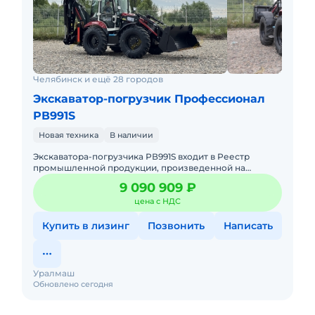
Челябинск и ещё 28 городов
Экскаватор-погрузчик Профессионал
РВ991S
Новая техника
В наличии
Экскаватора-погрузчика РВ991S входит в Реестр
промышленной продукции, произведенной на
территории Российской Федерации и может
9 090 909 ₽
поставляться согласно требов
цена с НДС
Купить в лизинг
Позвонить
Написать
Уралмаш
Обновлено сегодня