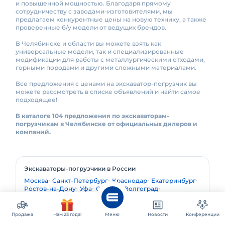
и повышенной мощностью. Благодаря прямому
сотрудничеству с заводами-изготовителями, мы
предлагаем конкурентные цены на новую технику, а также
проверенные б/у модели от ведущих брендов.
В Челябинске и области вы можете взять как
универсальные модели, так и специализированные
модификации для работы с металлургическими отходами,
горными породами и другими сложными материалами.
Все предложения с ценами на экскаватор-погрузчик вы
можете рассмотреть в списке объявлений и найти самое
подходящее!
В каталоге 104 предложения по экскаваторам-
погрузчикам в Челябинске от официальных дилеров и
компаний.
Экскаваторы-погрузчики в России
Москва
Санкт-Петербург
Краснодар
Екатеринбург
Ростов-на-Дону
Уфа
Самара
Волгоград
Новосибирск
Казань
Пермь
Тюмень
Хабаровск
Пенза
Продажа
Нам 23 года!
Меню
Новости
Конференции
Популярные запросы в категории: