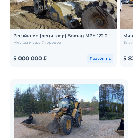
Ресайклер (рециклер) Bomag MPH 122-2
Мини-
Москва и еще 7 городов
Благов
5 000 000
₽
5 83
Позвонить