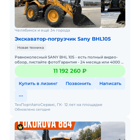
Челябинск и ещё 34 города
Экскаватор-погрузчик Sany BHL105
Новая техника
Равноколесный SANY BHL 105 - есть полный видео-
обзор, листайте фото!Гарантия - 24 месяца или 4000 м/
ч !Технические характеристики:- Двигатель Cummins
11 192 260 ₽
QSF3.8- Мо
Купить в лизинг
Позвонить
Написать
ТехПортАвтоСервис, ГК
12 лет на площадке
Обновлено сегодня