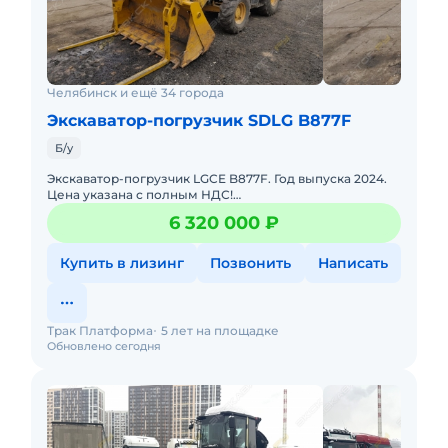
Челябинск и ещё 34 города
Экскаватор-погрузчик SDLG B877F
Б/у
Экскаватор-погрузчик LGCE B877F. Год выпуска 2024.
Цена указана с полным НДС!
Характеристики:Наработка 375 м/чМодель двигателя:
6 320 000 ₽
YUCHAI YC4A105Z-T20.Мощность двиг
Купить в лизинг
Позвонить
Написать
Трак Платформа
5 лет на площадке
Обновлено сегодня