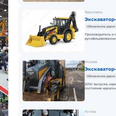
Ярославль
Экскаватор-
Объявление давно 
Производитель и с
русифицированный
языке, показывае
Москва
Экскаватор-
Объявление давно 
2012г выпуска, нар
состояние идеальн
нареканий. В нали
Кстово