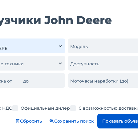
узчики John Deere
Модель
е техники
Доступность
ка от
до
Моточасы наработки (до)
с НДС
Официальный дилер
С возможностью доставк
Сбросить
Сохранить поиск
Показать объя