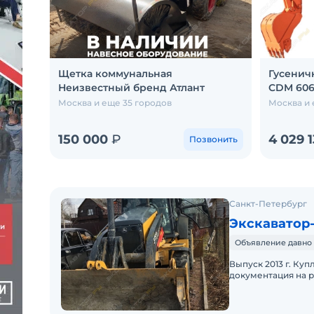
Щетка коммунальная
Гусенич
Неизвестный бренд Атлант
CDM 60
Москва и еще 35 городов
Москва и 
150 000
₽
4 029 
Позвонить
Санкт-Петербург
Экскаватор-
Объявление давно 
Выпуск 2013 г. Куп
документация на р
Состояние безупре