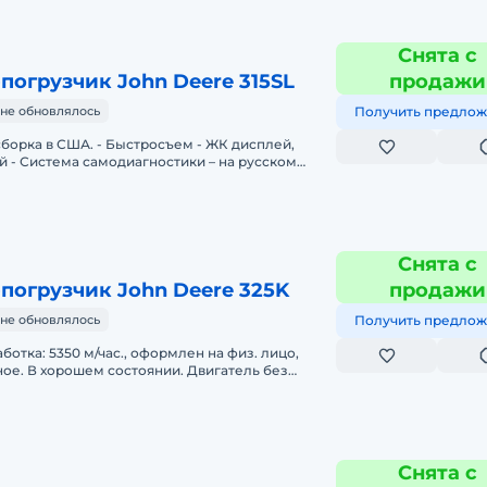
Снята с
погрузчик John Deere 315SL
продажи
не обновлялось
Получить предлож
борка в США. - Быстросъем - ЖК дисплей,
 - Система самодиагностики – на русском
т содержание ошибки - Проти
Снята с
погрузчик John Deere 325K
продажи
не обновлялось
Получить предлож
аботка: 5350 м/чаc., оформлен на физ. лицо,
ое. В хорошем состоянии. Двигатель без
чии.
Снята с