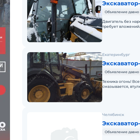
Экскаватор-
Объявление давно 
Двигатель без наре
требует вложений
стрела целая. Име
Екатеринбург
Экскаватор-
Объявление давно 
Техника огонь! Все
смазывается, втул
каждый день. Нов
Челябинск
Экскаватор-
Объявление давно 