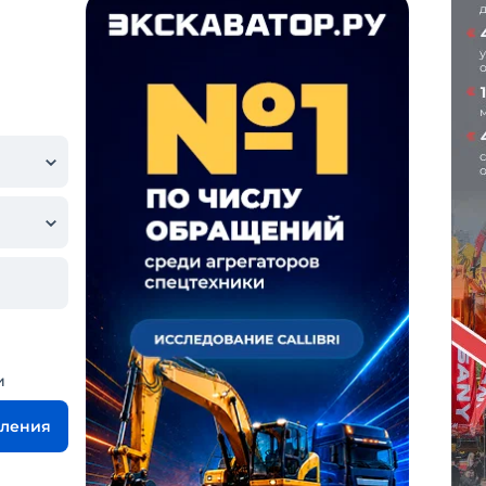
и
вления