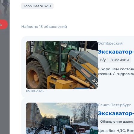
John Deere 325J
Найдено 18 объявлений
Октябрьский
Экскаватор-
Б/у
В наличии
В хорошем состояни
хозяин. С гидромо
см.Цена без НДС.
05.08.2026
Санкт-Петербург
Экскаватор-
Объявление давно 
Цена без НДС. Во