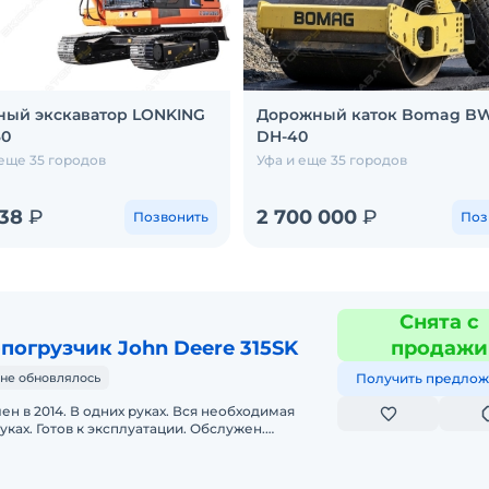
ный экскаватор LONKING
Дорожный каток Bomag BW
60
DH-40
еще 35 городов
Уфа и еще 35 городов
138
₽
2 700 000
₽
Позвонить
Поз
Снята с
погрузчик John Deere 315SK
продажи
не обновлялось
Получить предлож
лен в 2014. В одних руках. Вся необходимая
уках. Готов к эксплуатации. Обслужен.
чное. Оплата нал, безнал. В