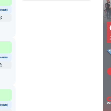
ения
ения
ения