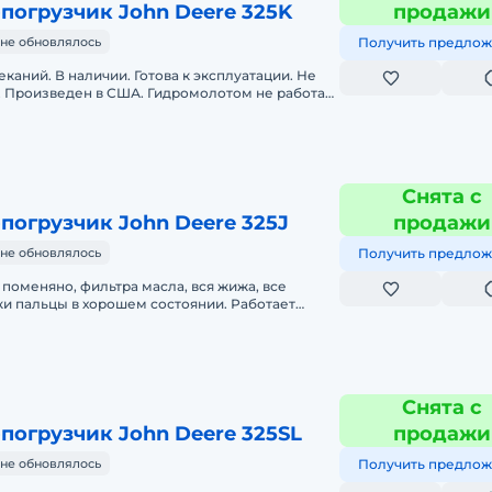
погрузчик John Deere 325K
продажи
не обновлялось
Получить предлож
каний. В наличии. Готова к эксплуатации. Не
. Произведен в США. Гидромолотом не работал,
ет гидро-подготовку
Снята с
погрузчик John Deere 325J
продажи
не обновлялось
Получить предлож
 поменяно, фильтра масла, вся жижа, все
ки пальцы в хорошем состоянии. Работает
ые покрышки. Своевременное т
Снята с
погрузчик John Deere 325SL
продажи
не обновлялось
Получить предлож