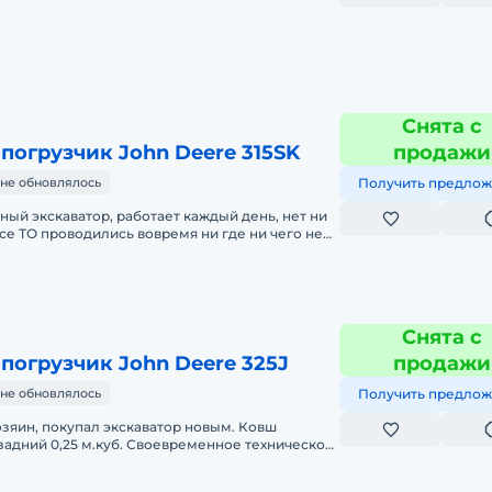
Снята с
погрузчик John Deere 315SK
продажи
не обновлялось
Получить предлож
ый экскаватор, работает каждый день, нет ни
все ТО проводились вовремя ни где ни чего не
ерки! Куплен в 2014
Снята с
погрузчик John Deere 325J
продажи
не обновлялось
Получить предлож
зяин, покупал экскаватор новым. Ковш
, задний 0,25 м.куб. Своевременное техническое
уживание. Есть возможность посмотре