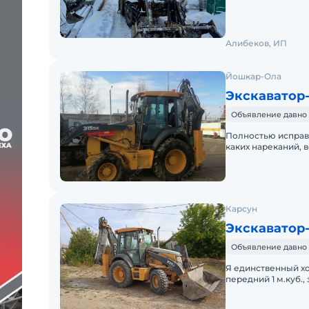
Алибеков, ИП
Йошкар-Ола
Экскаватор-
Объявление давно 
Полностью исправн
каких нареканий, 
бежит, любые пров
Карсун
Экскаватор-
Объявление давно 
Я единственный хо
передний 1 м.куб.
обсл