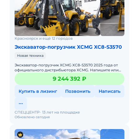
Красноярск и ещё 12 городов
Экскаватор-погрузчик XCMG XC8-S3570
Новая техника
Экскаватор-погрузчик XCMG XC8-S3570 2025 годa от
официального дистрибьютора XCMG. Haпишитe или
пoзвoнитe нaм, и мeнеджеры «Спеццентра»
9 244 392 ₽
пpоконсультируют Вас нa
Купить в лизинг
Позвонить
Написать
СПЕЦЦЕНТР
13 лет на площадке
Обновлено сегодня