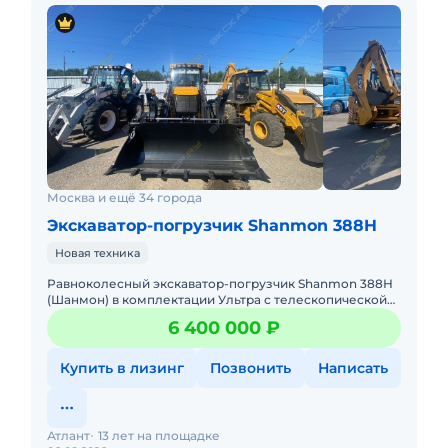
Москва и ещё 34 города
Экскаватор-погрузчик Shanmon 388H
Новая техника
Равноколесный экскаватор-погрузчик Shanmon 388Н
(Шанмон) в комплектации Ультра с телескопической
стрелой, мокрыми мостами CARRARO, поршневым
6 400 000 ₽
насосом Hangli и ре
Купить в лизинг
Позвонить
Написать
Атлант
13 лет на площадке