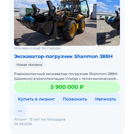
Москва и ещё 34 города
Экскаватор-погрузчик Shanmon 388H
Новая техника
Равноколесный экскаватор-погрузчик Shanmon 388Н
(Шанмон) в комплектации Ультра с телескопической
стрелой, мокрыми мостами CARRARO, поршневым
5 900 000 ₽
насосом Hangli и ре
Купить в лизинг
Позвонить
Написать
Атлант
13 лет на площадке
06.08.2026