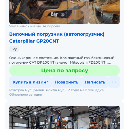
Челябинск и ещё 34 города
Вилочный погрузчик (автопогрузчик)
Caterpillar GP20CNT
Б/у
Очень хорошее состояние. Компактный газ-бензиновый
погрузчик CAT DP20CNT (аналог Mitsubishi FD20CNT) .
Номинальная грузоподъёмность 2000кг. Высота подъёма
Цена по запросу
4700м
Купить в лизинг
Позвонить
Написать
Роктрак Рус (бывш. Рокла Рус)
2 года на площадке
Обновлено сегодня