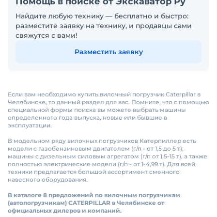
Помощь в поиске от Экскаватор Ру
Найдите любую технику — бесплатно и быстро:
разместите заявку на технику, и продавцы сами
свяжутся с вами!
Разместить заявку
Если вам необходимо купить вилочный погрузчик Caterpillar в
Челябинске, то данный раздел для вас. Помните, что с помощью
специальной формы поиска вы можете выбрать машины
определенного года выпуска, новые или бывшие в
эксплуатации.
В модельном ряду вилочных погрузчиков Катерпиллер есть
модели с газобензиновым двигателем (г/п - от 1,5 до 5 т),
машины с дизельным силовым агрегатом (г/п от 1,5-15 т), а также
полностью электрические модели (г/п - от 1-4,99 т). Для всей
техники предлагается большой ассортимент сменного
навесного оборудования.
В каталоге 8 предложений по вилочным погрузчикам
(автопогрузчикам) CATERPILLAR в Челябинске от
официальных дилеров и компаний.