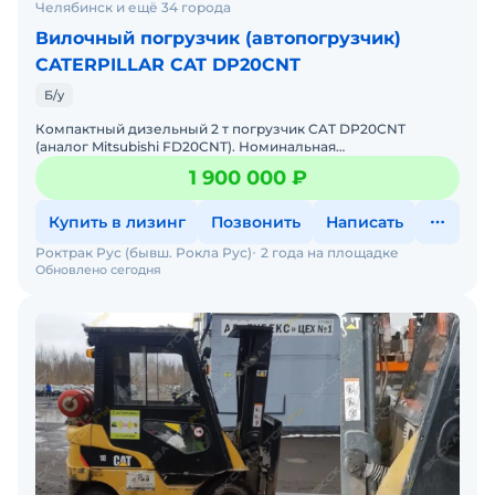
Челябинск и ещё 34 города
Вилочный погрузчик (автопогрузчик)
CATERPILLAR CAT DP20CNT
Б/у
Компактный дизельный 2 т погрузчик CAT DP20CNT
(аналог Mitsubishi FD20CNT). Номинальная
грузоподъёмность - 2000кг при 500 мм. Высота подъёма -
1 900 000 ₽
4700 мм. Двигател
Купить в лизинг
Позвонить
Написать
Роктрак Рус (бывш. Рокла Рус)
2 года на площадке
Обновлено сегодня