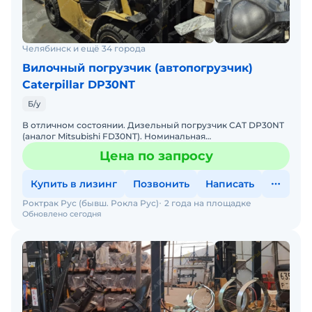
Челябинск и ещё 34 города
Вилочный погрузчик (автопогрузчик)
Caterpillar DP30NT
Б/у
В отличном состоянии. Дизельный погрузчик CAT DP30NT
(аналог Mitsubishi FD30NT). Номинальная
грузоподъёмность 3000кг. Высота подъёма 4700мм. .
Цена по запросу
Комплектация:
Купить в лизинг
Позвонить
Написать
Роктрак Рус (бывш. Рокла Рус)
2 года на площадке
Обновлено сегодня