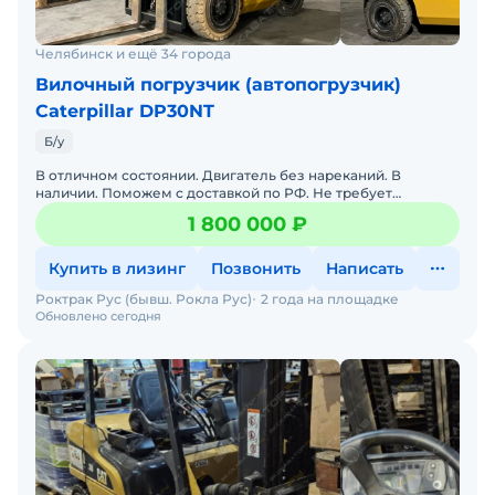
Челябинск и ещё 34 города
Вилочный погрузчик (автопогрузчик)
Caterpillar DP30NT
Б/у
В отличном состоянии. Двигатель без нареканий. В
наличии. Поможем с доставкой по РФ. Не требует
вложений. Готова к эксплуатации. Склад запасных частей.
1 800 000 ₽
Се
Купить в лизинг
Позвонить
Написать
Роктрак Рус (бывш. Рокла Рус)
2 года на площадке
Обновлено сегодня