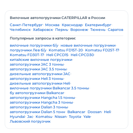
Вилочные автопогрузчики CATERPILLAR в России
Санкт-Петербург
Москва
Краснодар
Екатеринбург
Челябинск
Хабаровск
Пермь
Воронеж
Тюмень
Саратов
Популярные запросы в категории:
вилочные погрузчики б/у
новые вилочные погрузчики
погрузчики Лев б/у
Komatsu FD15T-20
Komatsu FD25T-17
Komatsu FD30T-17
Heli CPCD15
Heli CPCD30
китайские вилочные погрузчики
автопогрузчики JAC 3 тонны
автопогрузчики JAC 3.5 тонны
дизельные автопогрузчики JAC
автопогрузчики Heli 3 тонны
дизельные автопогрузчики Heli
вилочные погрузчики Balkancar 3.5 тонны
бу автопогрузчики Balkancar
автопогрузчики Hangcha 1.5 тонны
автопогрузчики Hangcha 3 тонны
автопогрузчики Dalian 3 тонны
автопогрузчики Dalian 5 тонн
Balkancar
Doosan
Heli
Hyundai
Jac
Komatsu
Nissan
Toyota
Yale
Львовский погрузчик