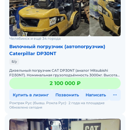
Челябинск и ещё 34 города
Вилочный погрузчик (автопогрузчик)
Caterpillar DP30NT
Б/у
Дизельный погрузчик CAT DP30NT (аналог Mitsubishi
FD30NT). Номинальная грузоподъёмность 3000кг. Высота
подъёма 4700мм. В отличном состоянии. . Комплектация:
2 100 000 ₽
Купить в лизинг
Позвонить
Написать
Роктрак Рус (бывш. Рокла Рус)
2 года на площадке
Обновлено сегодня