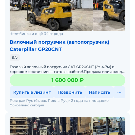
Челябинск и ещё 34 города
Вилочный погрузчик (автопогрузчик)
Caterpillar GP20CNT
Б/у
Газовый вилочный погрузчик CAT GP20CNT (2т, 4.7м) в
хорошем состоянии — готов к работе!.Продажа или аренда
от 1 месяца..2016 г., 12.674 м/ч - 1 600 000р.
1 600 000 ₽
Купить в лизинг
Позвонить
Написать
Роктрак Рус (бывш. Рокла Рус)
2 года на площадке
Обновлено сегодня