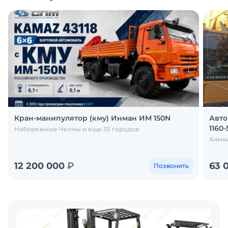
Кран-манипулятор (кму) Инман ИМ 150N
Авто
1160-5
Набережные Челны и еще 35 городов
Химки
12 200 000
₽
63 
Позвонить