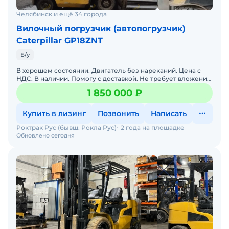
Челябинск и ещё 34 города
Вилочный погрузчик (автопогрузчик)
Caterpillar GP18ZNT
Б/у
В хорошем состоянии. Двигатель без нареканий. Цена с
НДС. В наличии. Помогу с доставкой. Не требует вложений.
Обслуживалась у оф. дилера. Готова к эксплуатации.
1 850 000 ₽
Купить в лизинг
Позвонить
Написать
Роктрак Рус (бывш. Рокла Рус)
2 года на площадке
Обновлено сегодня