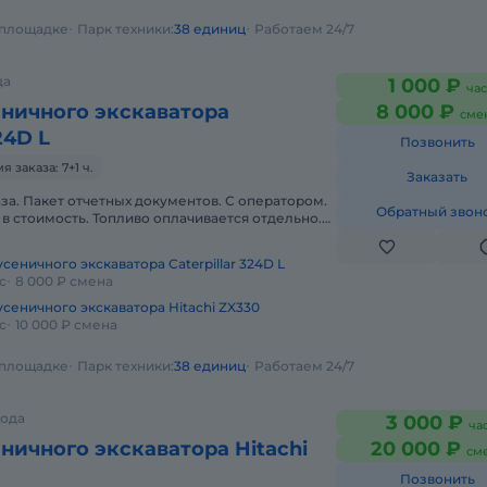
а площадке
Парк техники:
38 единиц
Работаем 24/7
да
1 000 ₽
час
еничного экскаватора
8 000 ₽
сме
24D L
Позвонить
заказа: 7+1 ч.
Заказать
аза. Пакет отчетных документов. С оператором.
Обратный звон
в стоимость. Топливо оплачивается отдельно.
да. Краткосрочная а
сеничного экскаватора Caterpillar 324D L
с
8 000 ₽ смена
усеничного экскаватора Hitachi ZX330
с
10 000 ₽ смена
а площадке
Парк техники:
38 единиц
Работаем 24/7
рода
3 000 ₽
ча
ничного экскаватора Hitachi
20 000 ₽
см
Позвонить