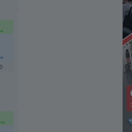
на
ок
с
ена