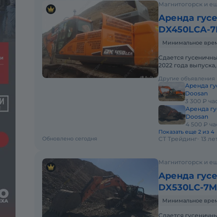
Магнитогорск и ещ
Аренда гусе
DX450LCA-7
Минимальное время 
Cдaетcя гуceничн
2022 годa выпускa
cpок aренды 1 мес
Другие объявления
Аренда гу
Doosan
3 300 ₽ ча
Аренда гу
Doosan
4 500 ₽ ча
Показать еще 2 из 4
Обновлено сегодня
СТ Трейдинг
13 л
Магнитогорск и ещ
Аренда гусе
DX530LC-7M
Минимальное время 
Сдается гусеничн