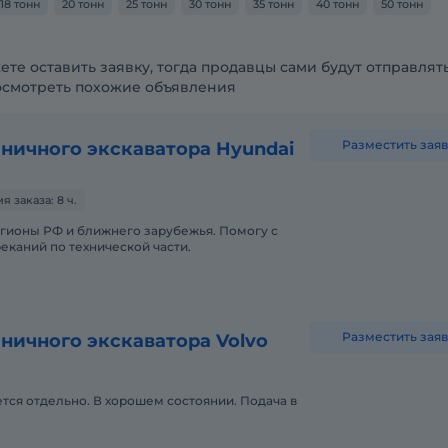
18 тонн
20 тонн
25 тонн
30 тонн
35 тонн
40 тонн
50 тонн
ете оставить заявку, тогда продавцы сами будут отправлят
осмотреть похожие объявления
Разместить заяв
ничного экскаватора Hyundai
 заказа: 8 ч.
егионы РФ и ближнего зарубежья. Помогу с
реканий по технической части.
Разместить заяв
ничного экскаватора Volvo
тся отдельно. В хорошем состоянии. Подача в