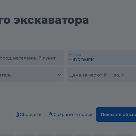
го экскаватора
Марка
город, населенный пункт
атель
Цена за час от, ₽
до, ₽
Сбросить
Сохранить поиск
Показать объя