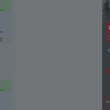
с
на
ок
с
ена