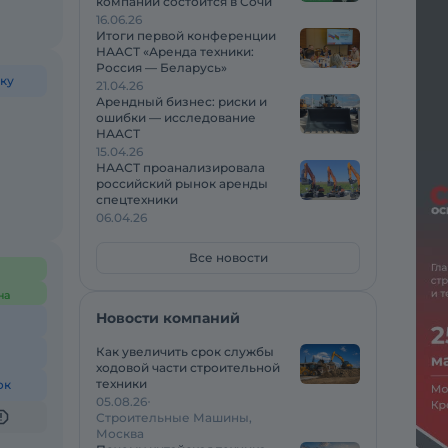
компаний состоится в Сочи
16.06.26
Итоги первой конференции
НААСТ «Аренда техники:
Россия — Беларусь»
ку
21.04.26
Арендный бизнес: риски и
ошибки — исследование
НААСТ
15.04.26
НААСТ проанализировала
российский рынок аренды
спецтехники
06.04.26
Все новости
на
Новости компаний
Как увеличить срок службы
ходовой части строительной
техники
ок
05.08.26
Строительные Машины,
Москва