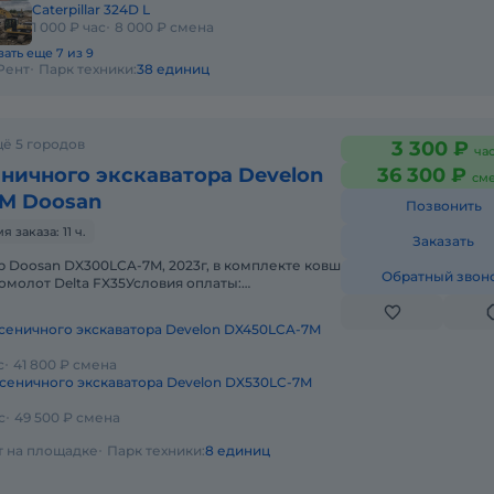
Caterpillar 324D L
1 000 ₽ час
8 000 ₽ смена
ать еще 7 из 9
Рент
Парк техники:
38 единиц
ё 5 городов
3 300 ₽
ча
ничного экскаватора Develon
36 300 ₽
см
M Doosan
Позвонить
заказа: 11 ч.
Заказать
р Doosan DX300LCA-7M, 2023г, в комплекте ковш
Обратный звон
омолот Delta FX35Условия оплаты:
таем с НДС и без НДС.Топливо з
сеничного экскаватора Develon DX450LCA-7M
с
41 800 ₽ смена
сеничного экскаватора Develon DX530LC-7M
с
49 500 ₽ смена
ет на площадке
Парк техники:
8 единиц