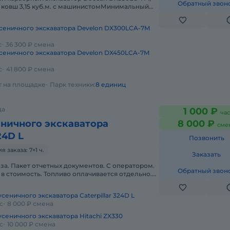
Обратный звон
, ковш 3,15 куб.м. с машинистомМинимальный
яцев. Условия оплаты: ог
сеничного экскаватора Develon DX300LCA-7M
с
36 300 ₽ смена
сеничного экскаватора Develon DX450LCA-7M
с
41 800 ₽ смена
ет на площадке
Парк техники:
8 единиц
да
1 000 ₽
час
еничного экскаватора
8 000 ₽
сме
24D L
Позвонить
заказа: 7+1 ч.
Заказать
аза. Пакет отчетных документов. С оператором.
Обратный звон
в стоимость. Топливо оплачивается отдельно.
да. Краткосрочная а
сеничного экскаватора Caterpillar 324D L
с
8 000 ₽ смена
усеничного экскаватора Hitachi ZX330
с
10 000 ₽ смена