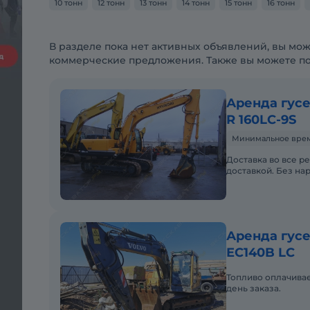
10 тонн
12 тонн
13 тонн
14 тонн
15 тонн
16 тонн
В разделе пока нет активных объявлений, вы мож
коммерческие предложения. Также вы можете п
Аренда гусе
R 160LC-9S
Минимальное время
Доставка во все р
доставкой. Без на
Аренда гусе
EC140B LC
Топливо оплачивае
день заказа.