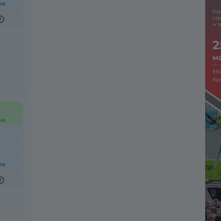
ок
на
ок