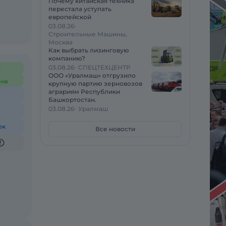
Почему китайская техника
перестала уступать
европейской
03.08.26
Строительные Машины,
Москва
Как выбрать лизинговую
компанию?
03.08.26
СПЕЦТЕХЦЕНТР
с
ООО «Уралмаш» отгрузило
ена
крупную партию зерновозов
аграриям Республики
Башкортостан.
03.08.26
Уралмаш
ок
Все новости