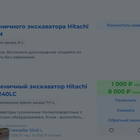
Разместить заяв
ничного экскаватора Hitachi
N
 заказа: 8 ч.
каза. Возможно дооснащение опциями по
ь без нареканий.
1 000 ₽
час
сеничный экскаватор Hitachi
8 000 ₽
сме
240LC
Позвонить
имальное время заказа: 7+1 ч.
Заказать
аваторы гусеничные полноповоротные с
сным оборудованием, Клык - рыхлитель,
Обратный звон
шейный ковш, Планировочный ковш.В
ие объявления
парке компании имеются экскаваторы
Caterpillar 324D L
1 000 ₽ час
8 000 ₽ смена