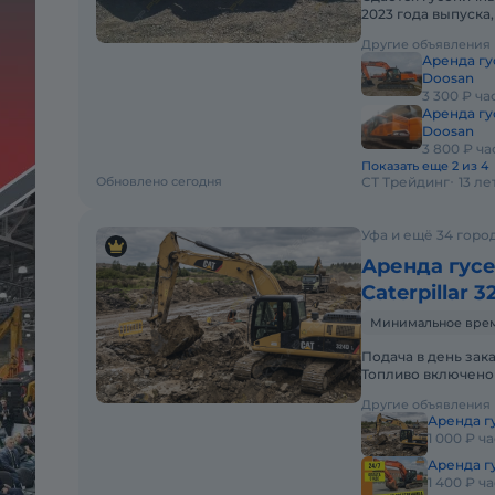
2023 года выпуска
срок аренды 6 мес
Другие объявления
Аренда гу
Doosan
3 300 ₽ ча
Аренда гу
Doosan
3 800 ₽ ча
Показать еще 2 из 4
Обновлено сегодня
СТ Трейдинг
13 л
Уфа и ещё 34 горо
Аренда гус
Caterpillar 3
Минимальное время 
Подача в день зак
Топливо включено 
Долгосрочная арен
Другие объявления
Аренда гу
1 000 ₽ ча
Аренда г
1 400 ₽ ча