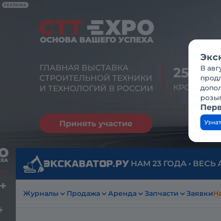
РЕКЛАМА
Экс
В авг
продл
допо
розы
Перв
Узна
НАМ 23 ГОДА • ВЕСЬ
Журналы
Продажа
Аренда
Запчасти
Заявки
На