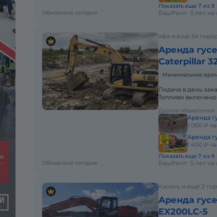
Показать еще 7 из 9
Обновлено сегодня
БашРент
5 лет н
Уфа и ещё 34 горо
Аренда гус
Caterpillar 3
Минимальное время 
Подача в день зак
Топливо включено 
Долгосрочная арен
Другие объявления
Аренда гу
1 000 ₽ ча
Аренда г
1 400 ₽ ча
Показать еще 7 из 9
Обновлено сегодня
БашРент
5 лет н
Казань и ещё 2 го
Аренда гусе
EX200LC-5