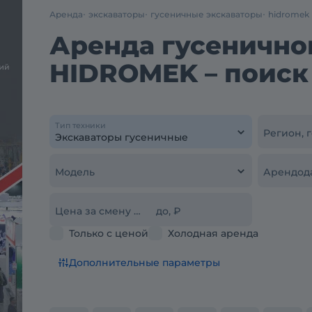
Аренда
экскаваторы
гусеничные экскаваторы
hidromek
Аренда гусенично
HIDROMEK – поиск
Тип техники
Регион, 
Модель
Арендод
Цена за смену от, ₽
до, ₽
Только с ценой
Холодная аренда
Дополнительные параметры