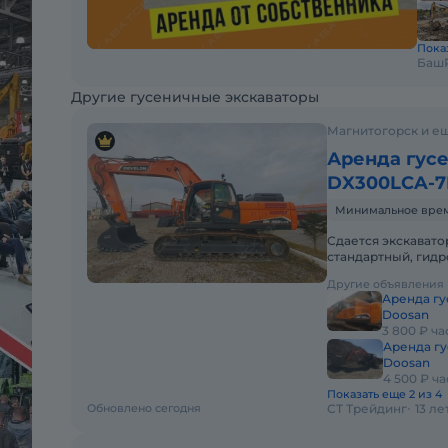
Показ
Баш
Другие гусеничные экскаваторы
Магнитогорск и ещ
Аренда гусе
DX300LCA-7
Минимальное время 
Сдается экскавато
стандартный, гидр
обсуждаются. Рабо
Другие объявления
Аренда гу
Doosan
3 800 ₽ ча
Аренда гу
Doosan
4 500 ₽ ча
Показать еще 2 из 4
Обновлено сегодня
СТ Трейдинг
13 л