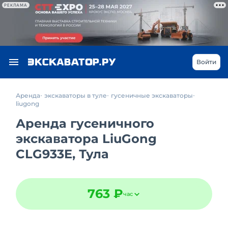
РЕКЛАМА
Войти
Аренда
экскаваторы в туле
гусеничные экскаваторы
liugong
Аренда гусеничного
экскаватора LiuGong
CLG933E, Тула
763 ₽
час