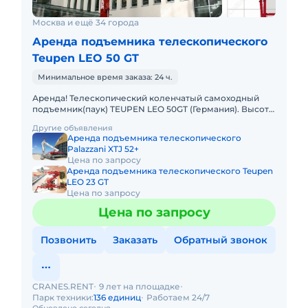
Москва и ещё 34 города
Аренда подъемника телескопического
Teupen LEO 50 GT
Минимальное время заказа: 24 ч.
Аренда! Телескопический коленчатый самоходный
подъемник(паук) TEUPEN LEO 50GT (Германия). Высота
подъема 50 м, Горизонтальный вылет 20 м. Тип
Другие объявления
питания: Дизель +
Аренда подъемника телескопического
Palazzani XTJ 52+
Цена по запросу
Аренда подъемника телескопического Teupen
LEO 23 GT
Цена по запросу
Цена по запросу
Позвонить
Заказать
Обратный звонок
CRANES.RENT
9 лет на площадке
Парк техники:
136 единиц
Работаем 24/7