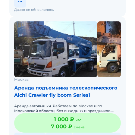
Давно не обновлялось
Москва
Аренда подъемника телескопического
Aichi Crawler fly boom Series1
Аренда автовышки. Работаем по Москве и по
Московской области, без выходных и праздников.
Оперативная подача техники. Оплата возможна как
1 000 ₽
час
наличными средствами, т
7 000 ₽
смена