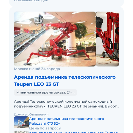
Обновлено сегодня
Москва и ещё 34 города
Аренда подъемника телескопического
Teupen LEO 23 GT
Минимальное время заказа: 24 ч.
Аренда! Телескопический коленчатый самоходный
подъемник(паук) TEUPEN LEO 23 GT (Германия). Высота
подъема 23 м, Горизонтальный вылет 11 м. Тип питания:
Другие объявления
Дизель +
Аренда подъемника телескопического
Palazzani XTJ 52+
Цена по запросу
Аренда подъемника телескопического Teupen