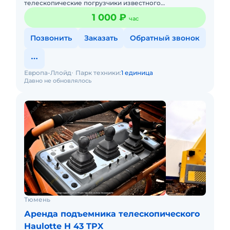
телескопические погрузчики известного
производителя Manitou. Данный вид техники
1 000 ₽
час
незаменим для различных родов деятельн
Позвонить
Заказать
Обратный звонок
Европа-Ллойд
Парк техники:
1 единица
Давно не обновлялось
Тюмень
Аренда подъемника телескопического
Haulotte H 43 TPX