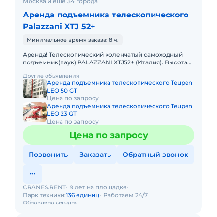
Москва и ещё 34 города
Аренда подъемника телескопического
Palazzani XTJ 52+
Минимальное время заказа: 8 ч.
Аренда! Телескопический коленчатый самоходный
подъемник(паук) PALAZZANI XTJ52+ (Италия). Высота
подъема 52 м, Горизонтальный вылет 20 м. Тип
Другие объявления
питания: Дизель + Э
Аренда подъемника телескопического Teupen
LEO 50 GT
Цена по запросу
Аренда подъемника телескопического Teupen
LEO 23 GT
Цена по запросу
Цена по запросу
Позвонить
Заказать
Обратный звонок
CRANES.RENT
9 лет на площадке
Парк техники:
136 единиц
Работаем 24/7
Обновлено сегодня