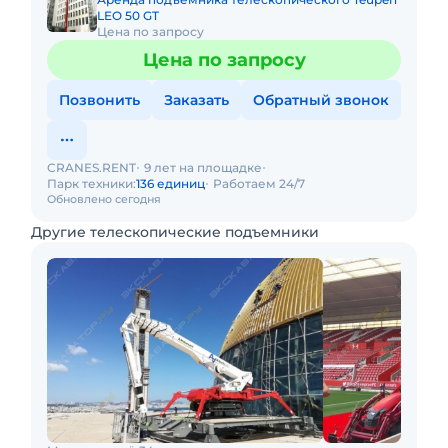
LEO 50 GT
Цена по запросу
Цена по запросу
Позвонить
Заказать
Обратный звонок
CRANES.RENT
9 лет на площадке
Парк техники:
136 единиц
Работаем 24/7
Обновлено сегодня
Другие телескопические подъемники