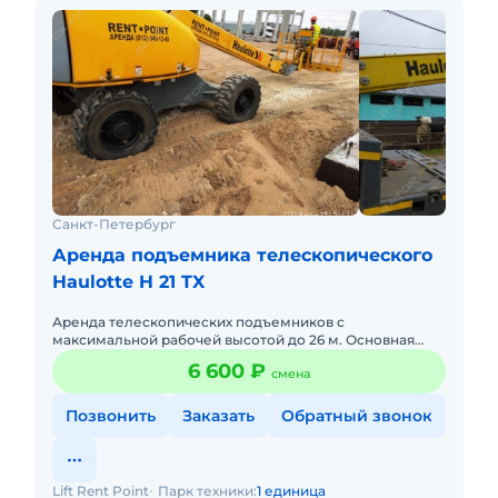
Санкт-Петербург
Аренда подъемника телескопического
Haulotte H 21 TX
Аренда телескопических подъемников с
максимальной рабочей высотой до 26 м. Основная
отличительная особенность телескопического
6 600 ₽
смена
подъемника – это особый механизм
Позвонить
Заказать
Обратный звонок
Lift Rent Point
Парк техники:
1 единица