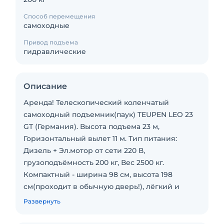
Способ перемещения
самоходные
Привод подъема
гидравлические
Описание
Аренда! Телескопический коленчатый
самоходный подъемник(паук) TEUPEN LEO 23
GT (Германия). Высота подъема 23 м,
Горизонтальный вылет 11 м. Тип питания:
Дизель + Эл.мотор от сети 220 В,
грузоподъёмность 200 кг, Вес 2500 кг.
Компактный - ширина 98 см, высота 198
см(проходит в обычную дверь!), лёгкий и
манёвренный, резиновые гусеницы,
Развернуть
минимальная нагрузка на пол (3,8 / 1,92 kN/m).
Идеален для ТЦ, Атриумов, Спортивных арен