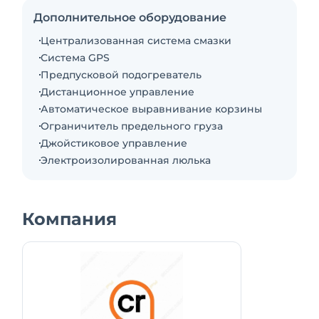
и концертных залов! Подъемник в отличном
Дополнительное оборудование
состоянии, в наличии. Все разрешения и
Централизованная система смазки
документы Ростехнадзора! Подача в день
Система GPS
заказа!
Предпусковой подогреватель
Дистанционное управление
Автоматическое выравнивание корзины
Ограничитель предельного груза
Джойстиковое управление
Электроизолированная люлька
Компания