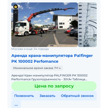
Москва и ещё 34 города
Аренда крана-манипулятора Palfinger
PK 100002 Perfomance
Минимальное время заказа: 7+1 ч.
Аренда! Кран манипулятор PALFINGER PK 100002
Performance Грузоподъемность - 30т/м Таблица
Грузоподъемности: 4,4м - 19.000 кг 7,4м - 11.000 кг 11,1м -
Цена по запросу
7.
Позвонить
Заказать
Обратный звонок