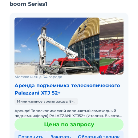
boom Series1
Москва и ещё 34 города
Аренда подъемника телескопического
Palazzani XTJ 52+
Минимальное время заказа: 8 ч.
Аренда! Телескопический коленчатый самоходный
подъемник(паук) PALAZZANI XTJ52+ (Италия). Высота
подъема 52 м, Горизонтальный вылет 20 м. Тип
Цена по запросу
питания: Дизель + Э
Позвонить
Заказать
Обратный звонок