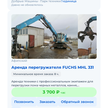
Добрые Машины
Парк техники:
1 единица
Давно не обновлялось
Афипский
Аренда перегружателя FUCHS MHL 331
Минимальное время заказа: 8 ч.
Аренда техники с профессиональным экипажем для
перегрузки лома черных металлов, камня,
строительного мусора и т.д. Большой опыт работы.
3 700 ₽
час
Перегружатель - FUCHS T
Позвонить
Заказать
Обратный звонок