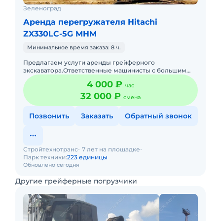
Зеленоград
Аренда перегружателя Hitachi
ZX330LC-5G MHM
Минимальное время заказа: 8 ч.
Предлагаем услуги аренды грейферного
экскаватора.Ответственные машинисты с большим
опытом работы.Доставляем технику своими
4 000 ₽
час
тралами.Подача в день заказа. Пакет о
32 000 ₽
смена
Позвонить
Заказать
Обратный звонок
Стройтехнотранс
7 лет на площадке
Парк техники:
223 единицы
Обновлено сегодня
Другие грейферные погрузчики