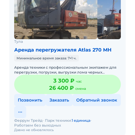
Тула
Аренда перегружателя Atlas 270 MH
Минимальное время заказа: 7+1 ч.
Аренда техники с профессиональным экипажем для
перегрузки, погрузки, выгрузки лома черных
металлов. Большой опыт работы. Перегружатель -
3 300 ₽
час
Atlas 270MH, Г Вес при
26 400 ₽
смена
Позвонить
Заказать
Обратный звонок
Феррум Трейд
Парк техники:
1 единица
Работаем без выходных
Давно не обновлялось