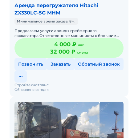
Аренда перегружателя Hitachi
ZX330LC-5G MHM
Минимальное время заказа: 8 ч.
Предлагаем услуги аренды грейферного
экскаватора.Ответственные машинисты с большим
опытом работы.Доставляем технику своими
4 000 ₽
час
тралами.Подача в день заказа. Пакет о
32 000 ₽
смена
Позвонить
Заказать
Обратный звонок
Стройтехнотранс
Обновлено сегодня