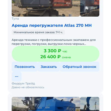
Тула
Аренда перегружателя Atlas 270 MH
Минимальное время заказа: 7+1 ч.
Аренда техники с профессиональным экипажем для
перегрузки, погрузки, выгрузки лома черных
металлов. Большой опыт работы. Перегружатель -
3 300 ₽
час
Atlas 270MH, Г Вес при
26 400 ₽
смена
Позвонить
Заказать
Обратный звонок
Феррум Трейд
Давно не обновлялось