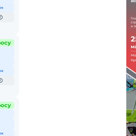
ок
росу
ок
росу
ок