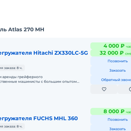
ь Atlas 270 MH
4 000 ₽
ча
гружателя Hitachi ZX330LC-5G
32 000 ₽
см
Позвонить
 заказа: 8 ч.
Заказать
и аренды грейферного
Обратный звон
тственные машинисты с большим опытом
 технику своими тралами.Подача в день
8 000 ₽
ча
егружателя FUCHS MHL 360
Позвонить
 заказа: 8 ч.
Заказать