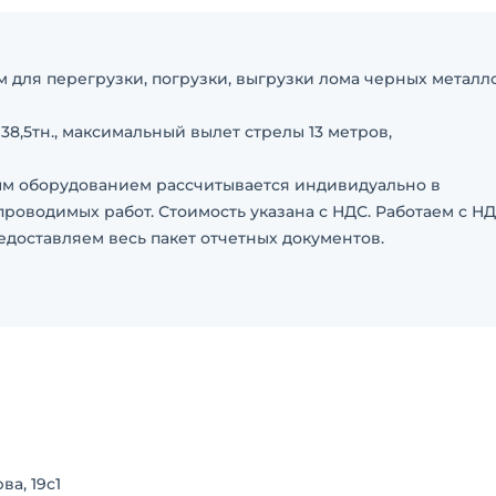
для перегрузки, погрузки, выгрузки лома черных металло
 38,5тн., максимальный вылет стрелы 13 метров,
ым оборудованием рассчитывается индивидуально в
проводимых работ. Стоимость указана с НДС. Работаем с НД
едоставляем весь пакет отчетных документов.
мости, все работы включены.
руглосуточно – отдельное согласование.
итная шайба
ва, 19с1