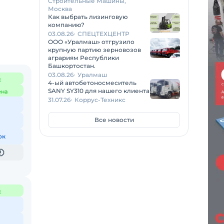
Строительные Машины,
Москва
Как выбрать лизинговую
компанию?
03.08.26
СПЕЦТЕХЦЕНТР
ООО «Уралмаш» отгрузило
крупную партию зерновозов
аграриям Республики
Башкортостан.
03.08.26
Уралмаш
с
4-ый автобетоносмеситель
SANY SY310 для нашего клиента
ена
31.07.26
Коррус-Техникс
Все новости
ок
с