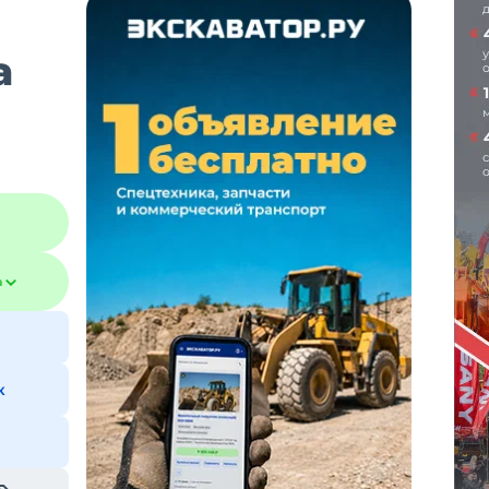
а
а
к