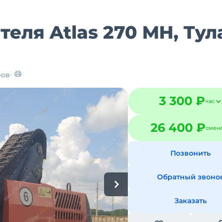
еля Atlas 270 MH, Тул
ров
3 300 ₽
час
26 400 ₽
смен
Позвонить
Обратный звоно
Заказать