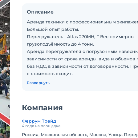
Описание
Аренда техники с профессиональным экипажем 
Большой опыт работы.
Перегружатель - Atlas 270MH, Г Вес примерно –
грузоподъёмность до 4 тонн.
Аренда перегружателя с погрузочным навесн
зависимости от срока аренды, вида и объемов 
без НДС, в зависимости от договоренности. Пр
в стоимость входит:
1) Оператор с проживанием
Развернуть
2) сервисное обслуживание в случае необходи
3) запасные части, расходные материалы.
4) возможна работа в две смены (по 11 часов) к
Компания
5) Навесное оборудование: грейфер, или магн
В стоимость аренды не входит:
Феррум Трейд
· Доставка туда и обратно.
4 года на площадке
· Топливо.
Россия, Московская область, Москва, Улица Перер