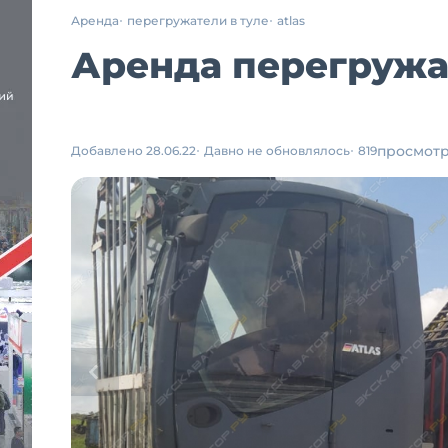
Аренда
перегружатели в туле
atlas
Аренда перегружат
просмот
Добавлено 28.06.22
Давно не обновлялось
819