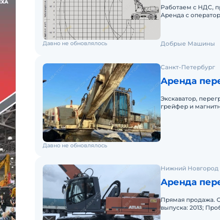
Работаем с НДС, п
Аренда с оператор
сервисная служба 
Давно не обновлялось
Добрые Машины
Санкт-Петербург
Аренда пере
Экскаватор, перег
грейфер и магнитн
состоянии. Вес 33 
Давно не обновлялось
Нижний Новгород
Аренда пере
Прямая продажа. С
выпуска: 2013; Про
Грузоподъёмность: