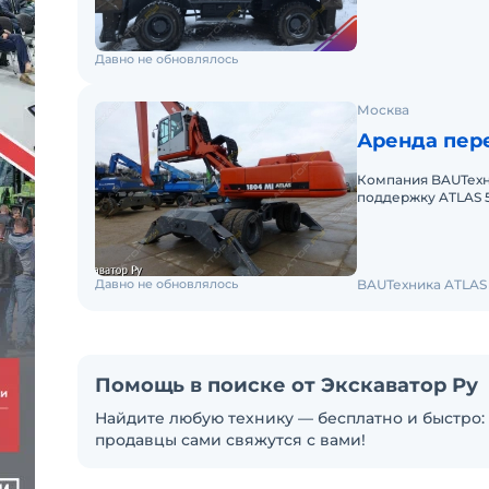
Давно не обновлялось
Москва
Аренда пере
Компания BAUТехн
поддержку ATLAS 52
ремонт, запасные ч
Давно не обновлялось
BAUТехника ATLAS
Помощь в поиске от Экскаватор Ру
Найдите любую технику — бесплатно и быстро: 
продавцы сами свяжутся с вами!