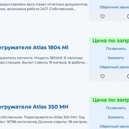
редоставляем весь пакет отчетных документов.
Обратный звон
ом, возможна работа 24/7. Собственная
и склад запасных частей
Цена по зап
гружателя Atlas 1804 MI
Позвонить
ружатель металла. Модель 1804Ml. В наличии
Заказать
ая станция. Вылет стрелы 16 метров. В рабочем
тонны, габариты 12.
Обратный звон
Цена по зап
гружателя Atlas 350 MH
Позвонить
обственник. Перегружатель Atlas 350 МН. Год
Заказать
бег: 16796 моточасов; Длинна стрелы: 18 метров;
 36 тонн; Подъём
Обратный звон