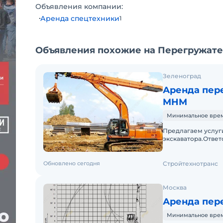
Срок доставки от 3 до 5 дней.
Объявления компании:
Аренда спецтехники
1
Объявления похожие на Перегружател
Зеленоград
Аренда пере
MHM
Минимальное время
Предлагаем услуг
экскаватора.Отве
работы.Доставляем
заказа. Пакет о
Обновлено сегодня
Стройтехнотранс
Москва
Аренда пер
Минимальное время