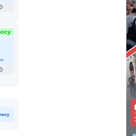
росу
ок
явку