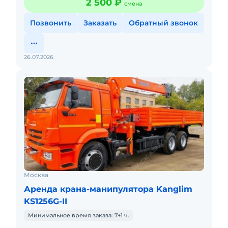
2 500 ₽
смена
паллетов кирпича взять могу.
Позвонить
Заказать
Обратный звонок
26.07.2026
Москва
Аренда крана-манипулятора Kanglim
KS1256G-II
Минимальное время заказа: 7+1 ч.