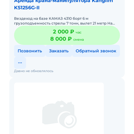
Аренда крана-манипулятора Kanglim
KS1256G-II
Вездеход на базе КАМАЗ 4310 борт 6 м
грузоподъемность стрелы 7 тонн, вылет 21 метр На
дальние расстояния грузы не перевозим т.к. резина не
2 000 ₽
час
шоссейная, предпочт
8 000 ₽
смена
Позвонить
Заказать
Обратный звонок
Давно не обновлялось