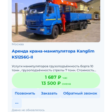
Москва
Аренда крана-манипулятора Kanglim
KS1256G-II
Услуги манипуляторов грузоподъёмность борта 10
тонн , грузоподъёмность стрелы 7 тонн. Стоимость
актуальная ! звоните!
1 687 ₽
час
13 500 ₽
смена
Позвонить
Заказать
Обратный звонок
Давно не обновлялось