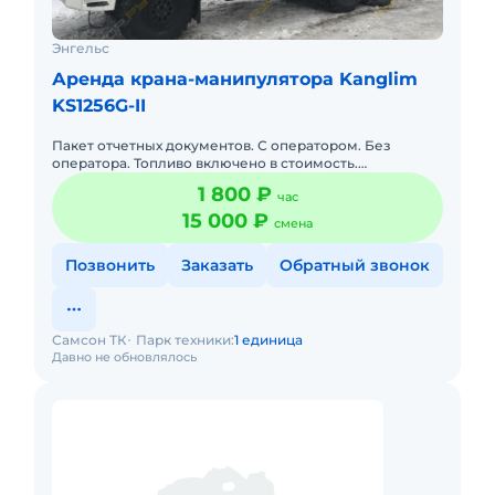
Энгельс
Аренда крана-манипулятора Kanglim
KS1256G-II
Пакет отчетных документов. С оператором. Без
оператора. Топливо включено в стоимость.
Долгосрочная аренда. Краткосрочная аренда. Сейчас
1 800 ₽
час
свободна. Техника с мало
15 000 ₽
смена
Позвонить
Заказать
Обратный звонок
Самсон ТК
Парк техники:
1 единица
Давно не обновлялось