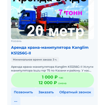
Казань
Аренда крана-манипулятора Kanglim
KS1256G-II
Минимальное время заказа: 3 ч.
Аренда крана-манипулятора Kanglim KS1256G-II Услуги
манипулятора isuzu nqr 75 по Казани и району. У нас
свои манипуляторы и операторы на них – это наши
1 000 ₽
час
сотрудн
12 000 ₽
смена
Позвонить
Заказать
Обратный звонок