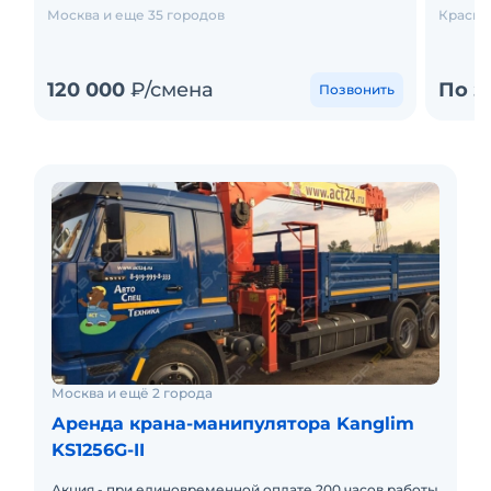
Москва и еще 35 городов
Красно
120 000
₽/смена
По з
Позвонить
Москва и ещё 2 города
Аренда крана-манипулятора Kanglim
KS1256G-II
Акция - при единовременной оплате 200 часов работы