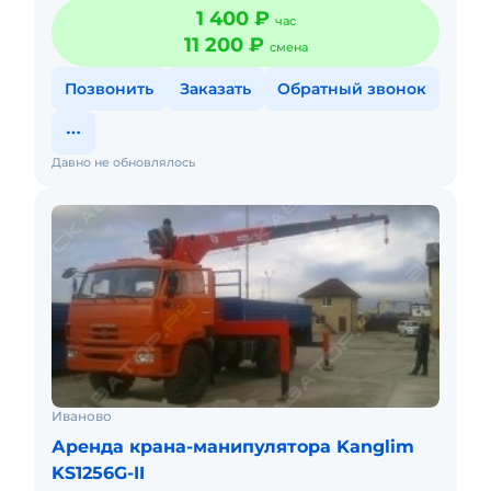
Имеются "коники" и "люлька" для подъема двух
1 400 ₽
час
человек на высот
11 200 ₽
смена
Позвонить
Заказать
Обратный звонок
Давно не обновлялось
Иваново
Аренда крана-манипулятора Kanglim
KS1256G-II