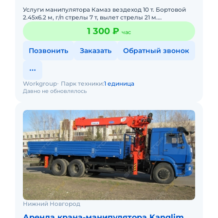
Услуги манипулятора Камаз вездеход 10 т. Бортовой
2.45х6.2 м, г/п стрелы 7 т, вылет стрелы 21 м.
Грузоперевозки, монтаж и демонтаж строений.
1 300 ₽
час
Позвонить
Заказать
Обратный звонок
Workgroup
Парк техники:
1 единица
Давно не обновлялось
Нижний Новгород
Аренда крана-манипулятора Kanglim