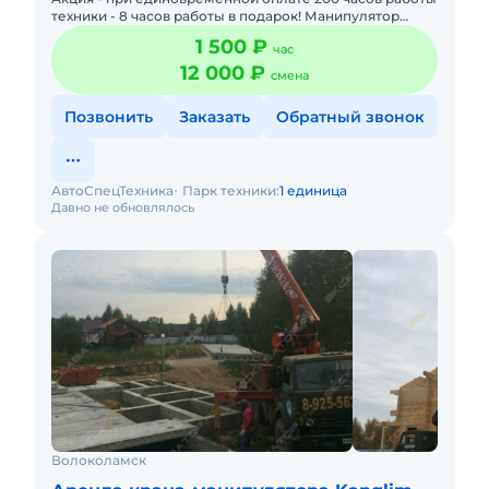
техники - 8 часов работы в подарок! Манипулятор
стоит на учете в Ростехнадзоре. Машинисты граждане
1 500 ₽
час
РФ. Пода
12 000 ₽
смена
Позвонить
Заказать
Обратный звонок
АвтоСпецТехника
Парк техники:
1 единица
Давно не обновлялось
Волоколамск