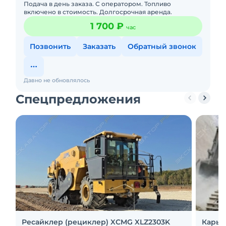
Подача в день заказа. С оператором. Топливо
включено в стоимость. Долгосрочная аренда.
1 700 ₽
час
Позвонить
Заказать
Обратный звонок
Давно не обновлялось
Спецпредложения
Ресайклер (рециклер) XCMG XLZ2303K
Карье