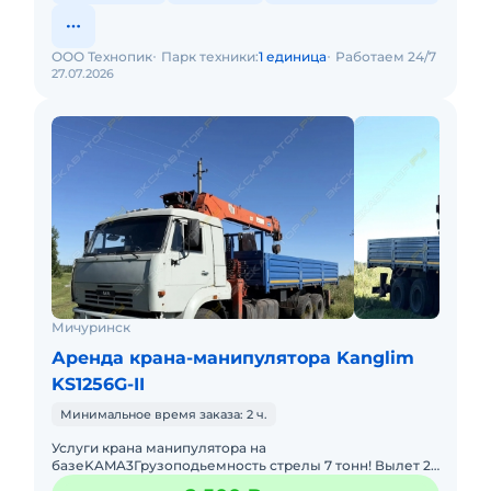
ООО Технопик
Парк техники:
1 единица
Работаем 24/7
27.07.2026
Мичуринск
Аренда крана-манипулятора Kanglim
KS1256G-II
Минимальное время заказа: 2 ч.
Услуги крана манипулятора на
базеKAMA3Грузоподьемность стрелы 7 тонн! Вылет 21
метр, длина борта 6.60. ширина2.50Для наглядности: 8