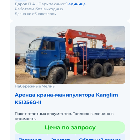
Даров П.А.
Парк техники:
1 единица
Работаем без выходных
Давно не обновлялось
Набережные Челны
Аренда крана-манипулятора Kanglim
KS1256G-II
Пакет отчетных документов. Топливо включено в
стоимость.
Цена по запросу