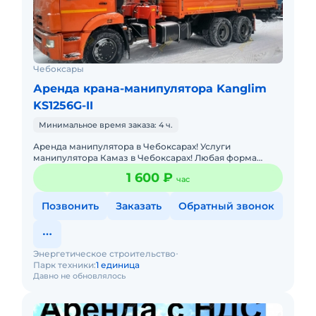
Чебоксары
Аренда крана-манипулятора Kanglim
KS1256G-II
Минимальное время заказа: 4 ч.
Аренда манипулятора в Чебоксарах! Услуги
манипулятора Камаз в Чебоксарах! Любая форма
оплаты. Длина борта 7 метров, г/п стрелы 7 тонн,
1 600 ₽
час
опытный оператор, быстрый
Позвонить
Заказать
Обратный звонок
Энергетическое строительство
Парк техники:
1 единица
Давно не обновлялось