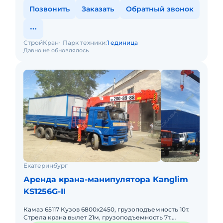
Позвонить
Заказать
Обратный звонок
СтройКран
Парк техники:
1 единица
Давно не обновлялось
Екатеринбург
Аренда крана-манипулятора Kanglim
KS1256G-II
Камаз 65117 Кузов 6800х2450, грузоподъемность 10т.
Стрела крана вылет 21м, грузоподъемность 7т.