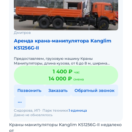
Дмитров
Аренда крана-манипулятора Kanglim
KS1256G-II
Предоставляем, грузовую машину Краны
Манипуляторы, длина кузова, от 6 до 8 м, ширина
кузова, 2,48 метра, различная грузоподъёмность
1 400 ₽
час
кузова, от 5 до 15 тонн, дли
14 000 ₽
смена
Позвонить
Заказать
Обратный звонок
Сидорова, ИП
Парк техники:
1 единица
Давно не обновлялось
Краны-манипуляторы Kanglim KS1256G-II недалеко
от