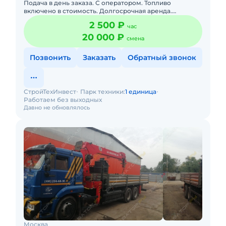
Подача в день заказа. С оператором. Топливо
включено в стоимость. Долгосрочная аренда.
Краткосрочная аренда. Бесплатная доставка на место.
2 500 ₽
час
Опытный экипаж. Налич
20 000 ₽
смена
Позвонить
Заказать
Обратный звонок
СтройТехИнвест
Парк техники:
1 единица
Работаем без выходных
Давно не обновлялось
Москва