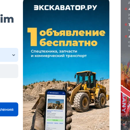
lim
вления