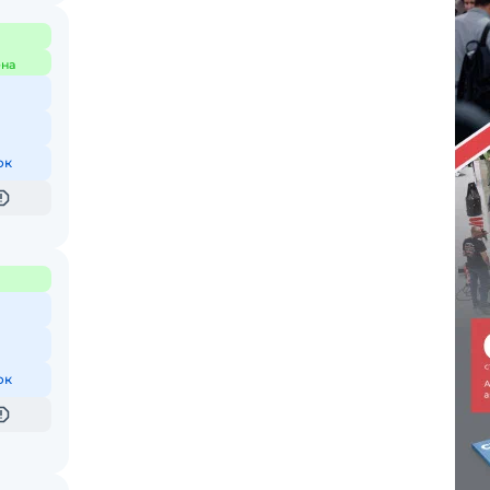
на
ок
ок