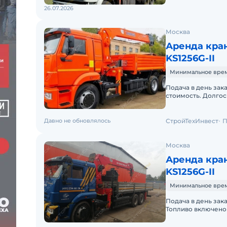
26.07.2026
Москва
Аренда кра
KS1256G-II
Минимальное время 
Подача в день зак
стоимость. Долгос
Бесплатная достав
Давно не обновлялось
СтройТехИнвест
П
Москва
Аренда кра
KS1256G-II
Минимальное время 
Подача в день зак
Топливо включено 
Долгосрочная аре