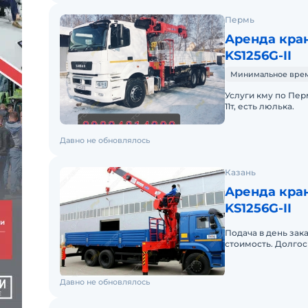
Пермь
Аренда кра
KS1256G-II
Минимальное время
Услуги кму по Перм
11т, есть люлька.
Давно не обновлялось
Казань
Аренда кра
KS1256G-II
Подача в день зак
стоимость. Долгос
Давно не обновлялось