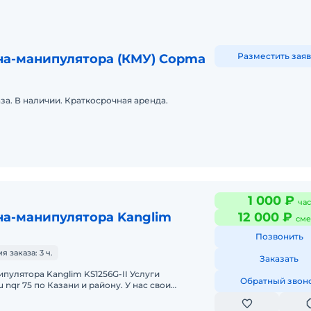
Разместить заяв
на-манипулятора (КМУ) Copma
за. В наличии. Краткосрочная аренда.
1 000 ₽
час
на-манипулятора Kanglim
12 000 ₽
сме
Позвонить
 заказа: 3 ч.
Заказать
пулятора Kanglim KS1256G-II Услуги
Обратный звон
 75 по Казани и району. У нас свои
ераторы на них – это наши сотрудн