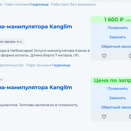
я
Парк техники:
1 единица
Работаем без выходных
1 600 ₽
час
на-манипулятора Kanglim
Позвонить
Заказать
 заказа: 4 ч.
Обратный звон
ра в Чебоксарах! Услуги манипулятора Камаз в
 форма оплаты. Длина борта 7 метров, г/п
ытный оператор, быстрый
троительство
Парк техники:
1 единица
ны
Цена по зап
на-манипулятора Kanglim
Позвонить
Заказать
кументов. Топливо включено в стоимость.
Обратный звон