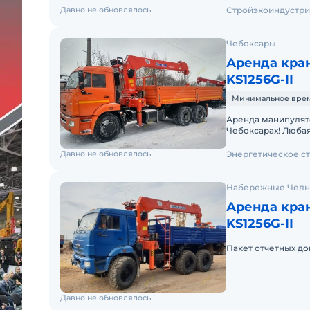
Давно не обновлялось
Стройэкоиндустри
Чебоксары
Аренда кра
KS1256G-II
Минимальное время
Аренда манипулято
Чебоксарах! Любая
стрелы 7 тонн, оп
Давно не обновлялось
Энергетическое с
Набережные Чел
Аренда кра
KS1256G-II
Пакет отчетных до
Давно не обновлялось