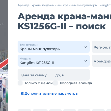
Аренда
краны подъемные
краны-манипуляторы
kangli
Аренда крана-ман
KS1256G-II – поиск
Тип техники
Регион, 
Модель
Арендод
Цена за смену от, ₽
до, ₽
Только с ценой
Холодная аренда
Дополнительные параметры