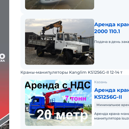
Аренда кра
2000 110.1
Подача в день зака
Краны-манипуляторы Kanglim KS1256G-II 12-14 т
Казань
Аренда кра
KS1256G-II
Минимальное время
Аренда крана-мани
манипулятора isuzu nqr
манипуляторы и оп