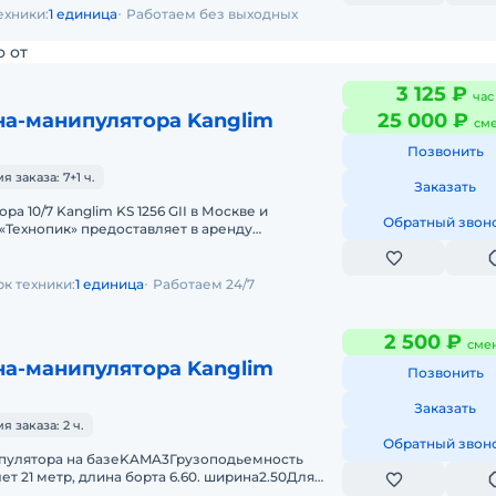
ехники:
1 единица
Работаем без выходных
о от
3 125 ₽
час
на-манипулятора Kanglim
25 000 ₽
см
Позвонить
заказа: 7+1 ч.
Заказать
а 10/7 Kanglim KS 1256 GII в Москве и
Обратный звон
«Технопик» предоставляет в аренду
с крано-манипуляторной ус
к техники:
1 единица
Работаем 24/7
2 500 ₽
сме
на-манипулятора Kanglim
Позвонить
Заказать
 заказа: 2 ч.
Обратный звон
ипулятора на базеKAMA3Грузоподьемность
ет 21 метр, длина борта 6.60. ширина2.50Для
летов кирпича взять могу.