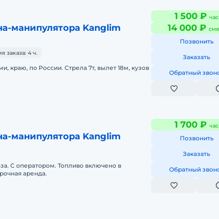
1 500 ₽
час
на-манипулятора Kanglim
14 000 ₽
сме
Позвонить
 заказа: 4 ч.
Заказать
и, краю, по России. Стрела 7т, вылет 18м, кузов
Обратный звон
1 700 ₽
час
на-манипулятора Kanglim
Позвонить
Заказать
аза. С оператором. Топливо включено в
Обратный звон
рочная аренда.