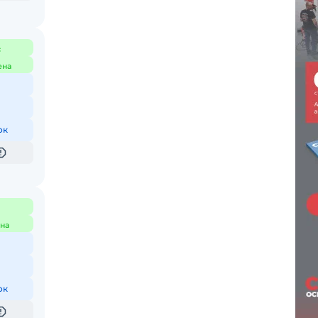
с
ена
ок
на
ок