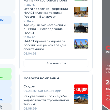
компаний состоится в Сочи
16.06.26
Итоги первой конференции
НААСТ «Аренда техники:
Россия — Беларусь»
ку
21.04.26
Арендный бизнес: риски и
ошибки — исследование
НААСТ
15.04.26
НААСТ проанализировала
российский рынок аренды
спецтехники
06.04.26
Все новости
на
Новости компаний
Скидки
07.08.26
Хит Машинери
Как увеличить срок службы
ок
ходовой части строительной
техники
05.08.26