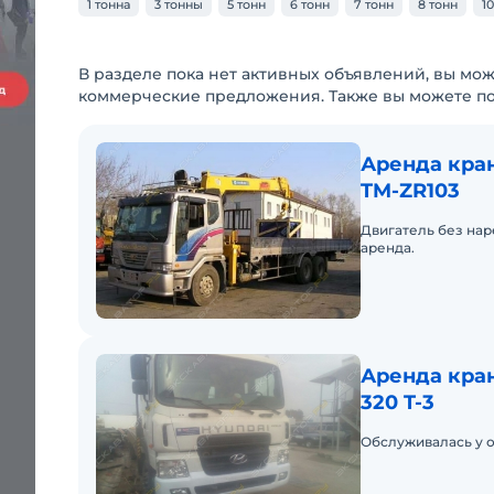
1 тонна
3 тонны
5 тонн
6 тонн
7 тонн
8 тонн
1
В разделе пока нет активных объявлений, вы мож
коммерческие предложения. Также вы можете п
Аренда кра
TM-ZR103
Двигатель без нар
аренда.
Аренда кран
320 T-3
Обслуживалась у о