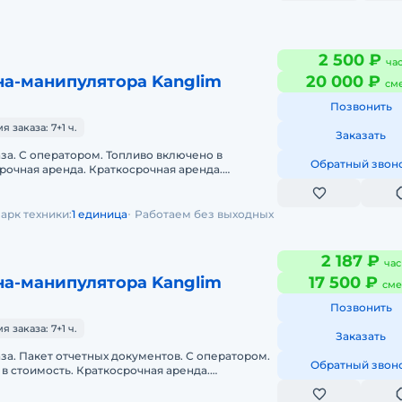
2 500 ₽
ча
на-манипулятора Kanglim
20 000 ₽
см
Позвонить
заказа: 7+1 ч.
Заказать
аза. С оператором. Топливо включено в
Обратный звон
рочная аренда. Краткосрочная аренда.
ка на место. Опытный экипаж. Налич
арк техники:
1 единица
Работаем без выходных
2 187 ₽
час
на-манипулятора Kanglim
17 500 ₽
сме
Позвонить
заказа: 7+1 ч.
Заказать
аза. Пакет отчетных документов. С оператором.
Обратный звон
в стоимость. Краткосрочная аренда.
нда.