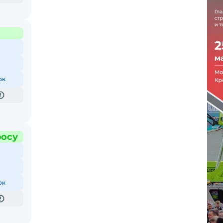
ок
росу
ок