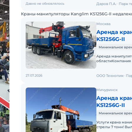
Давно не обновлялось
Даров П.А.
Парк т
Краны-манипуляторы Kanglim KS1256G-II недалек
Москва
Аренда кра
KS1256G-II
Минимальное время 
Аренда манипулятор
областиКомпания 
манипулятор 10/7 
27.07.2026
ООО Технопик
Пар
Мичуринск
Аренда кра
KS1256G-II
Минимальное время
Услуги крана ман
стрелы 7 тонн! Выл
наглядности: 8 пал