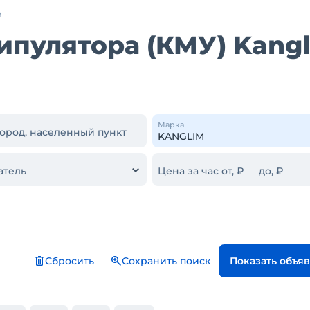
m
ипулятора (КМУ) Kang
Марка
город, населенный пункт
атель
Цена за час от, ₽
до, ₽
Сбросить
Сохранить поиск
Показать объя