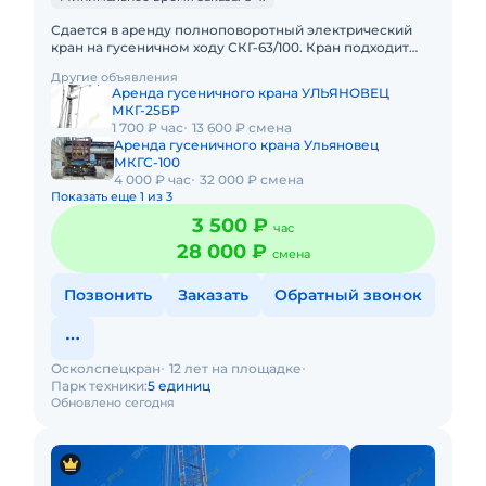
Сдается в аренду полноповоротный электрический
кран на гусеничном ходу СКГ-63/100. Кран подходит
для выполнения любых строительных работ в
Другие объявления
различных производств
Аренда гусеничного крана УЛЬЯНОВЕЦ
МКГ-25БР
1 700 ₽ час
13 600 ₽ смена
Аренда гусеничного крана Ульяновец
МКГС-100
4 000 ₽ час
32 000 ₽ смена
Показать еще 1 из 3
3 500 ₽
час
28 000 ₽
смена
Позвонить
Заказать
Обратный звонок
Осколспецкран
12 лет на площадке
Парк техники:
5 единиц
Обновлено сегодня