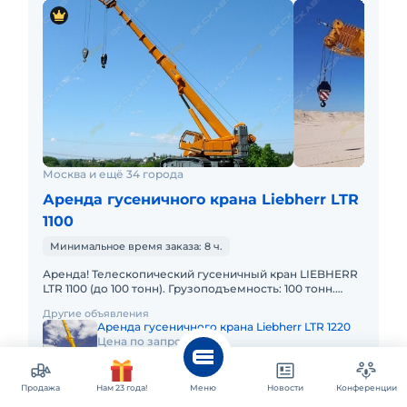
Москва и ещё 34 города
Аренда гусеничного крана Liebherr LTR
1100
Минимальное время заказа: 8 ч.
Аренда! Телескопический гусеничный кран LIEBHERR
LTR 1100 (до 100 тонн). Грузоподъемность: 100 тонн.
Грузовой момент: 342 т/м Длина стрелы: 52 м + 19м. В
Другие объявления
Аренда гусеничного крана Liebherr LTR 1220
Цена по запросу
Аренда гусеничного крана Liebherr LR 11350
Цена по запросу
Продажа
Нам 23 года!
Меню
Новости
Конференции
Показать еще 17 из 19