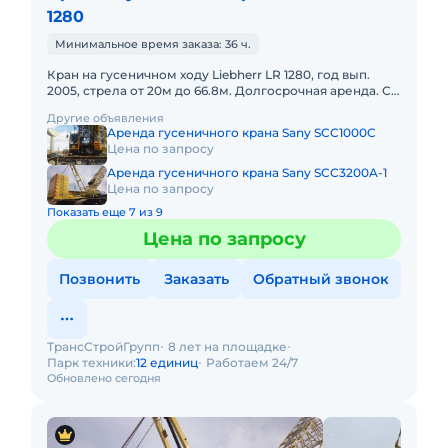
1280
Минимальное время заказа: 36 ч.
Кран на гусеничном ходу Liebherr LR 1280, год вып.
2005, стрела от 20м до 66.8м. Долгосрочная аренда. С
оператором. Топливо включено в стоимость. Пакет
Другие объявления
отчетных
Аренда гусеничного крана Sany SCC1000C
Цена по запросу
Аренда гусеничного крана Sany SCC3200A-1
Цена по запросу
Показать еще 7 из 9
Цена по запросу
Позвонить
Заказать
Обратный звонок
ТрансСтройГрупп
8 лет на площадке
Парк техники:
12 единиц
Работаем 24/7
Обновлено сегодня