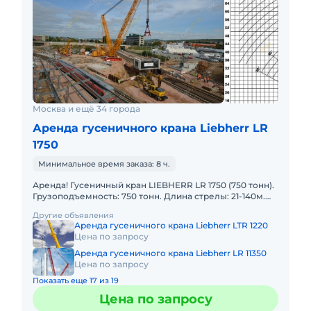
Москва и ещё 34 города
Аренда гусеничного крана Liebherr LR
1750
Минимальное время заказа: 8 ч.
Аренда! Гусеничный кран LIEBHERR LR 1750 (750 тонн).
Грузоподъемность: 750 тонн. Длина стрелы: 21-140м.
Длина гуська: 28-105м. В наличии! Полный комплект
Другие объявления
Аренда гусеничного крана Liebherr LTR 1220
Цена по запросу
Аренда гусеничного крана Liebherr LR 11350
Цена по запросу
Показать еще 17 из 19
Цена по запросу