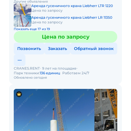
Другие объявления
Аренда гусеничного крана Liebherr LTR 1220
Цена по запросу
Аренда гусеничного крана Liebherr LR 11350
Цена по запросу
Показать еще 17 из 19
Цена по запросу
Позвонить
Заказать
Обратный звонок
CRANES.RENT
9 лет на площадке
Парк техники:
136 единиц
Работаем 24/7
Обновлено сегодня