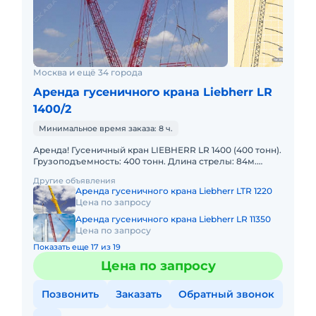
Москва и ещё 34 города
Аренда гусеничного крана Liebherr LR
1400/2
Минимальное время заказа: 8 ч.
Аренда! Гусеничный кран LIEBHERR LR 1400 (400 тонн).
Грузоподъемность: 400 тонн. Длина стрелы: 84м.
Длина гуська: 77м. В наличии! Полный комплект
Другие объявления
документ
Аренда гусеничного крана Liebherr LTR 1220
Цена по запросу
Аренда гусеничного крана Liebherr LR 11350
Цена по запросу
Показать еще 17 из 19
Цена по запросу
Позвонить
Заказать
Обратный звонок