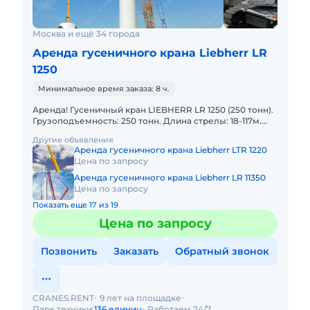
Москва и ещё 34 города
Аренда гусеничного крана Liebherr LR
1250
Минимальное время заказа: 8 ч.
Аренда! Гусеничный кран LIEBHERR LR 1250 (250 тонн).
Грузоподъемность: 250 тонн. Длина стрелы: 18-117м.
Длина гуська: 24-95м. В наличии! Полный комплект д
Другие объявления
Аренда гусеничного крана Liebherr LTR 1220
Цена по запросу
Аренда гусеничного крана Liebherr LR 11350
Цена по запросу
Показать еще 17 из 19
Цена по запросу
Позвонить
Заказать
Обратный звонок
CRANES.RENT
9 лет на площадке
Парк техники:
136 единиц
Работаем 24/7