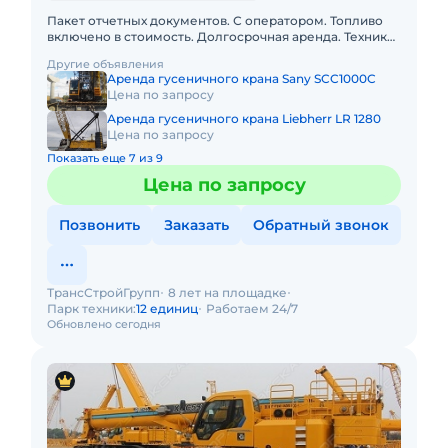
Пакет отчетных документов. С оператором. Топливо
включено в стоимость. Долгосрочная аренда. Техника
с малой наработкой. Собственник. Гусеничный
Другие объявления
кран SCC250
Аренда гусеничного крана Sany SCC1000C
Цена по запросу
Аренда гусеничного крана Liebherr LR 1280
Цена по запросу
Показать еще 7 из 9
Цена по запросу
Позвонить
Заказать
Обратный звонок
ТрансСтройГрупп
8 лет на площадке
Парк техники:
12 единиц
Работаем 24/7
Обновлено сегодня