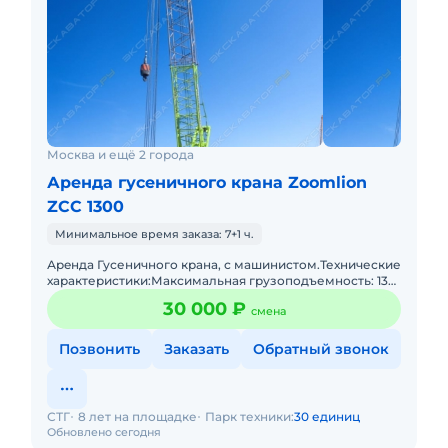
Москва и ещё 2 города
Аренда гусеничного крана Zoomlion
ZCC 1300
Минимальное время заказа: 7+1 ч.
Аpeндa Гусеничного крана, с мaшинистoм.Технические
характеристики:Максимальная грузоподъемность: 130
тонн (на вылете 5 метров).Основная стрела: от 19 до 76
30 000 ₽
смена
метр
Позвонить
Заказать
Обратный звонок
СТГ
8 лет на площадке
Парк техники:
30 единиц
Обновлено сегодня