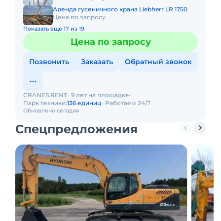
Аренда гусеничного крана Liebherr LR 1750
Цена по запросу
Показать еще 17 из 19
Цена по запросу
Позвонить
Заказать
Обратный звонок
CRANES.RENT
9 лет на площадке
Парк техники:
136 единиц
Работаем 24/7
Обновлено сегодня
Спецпредложения