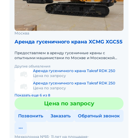
Москва
Аренда гусеничного крана XCMG XGC55
Предоставляем в аренду гусеничные краны с
опытными машинистами по Москве и Московской
области. Любой вид аренды. Долгосрочный,
Другие объявления
краткосрочный (почасовой, посменн
Аренда гусеничного крана Takraf RDK 250
Цена по запросу
Аренда гусеничного крана Takraf RDK 250
Цена по запросу
Показать еще 6 из 8
Цена по запросу
Позвонить
Заказать
Обратный звонок
Мехколонна №93
11 лет на площадке