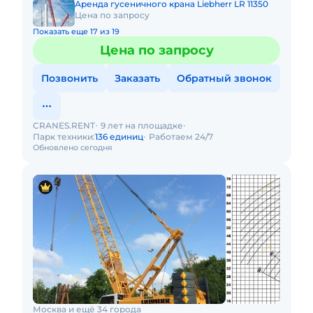
Аренда гусеничного крана Liebherr LR 11350
Цена по запросу
Показать еще 17 из 19
Цена по запросу
Позвонить
Заказать
Обратный звонок
CRANES.RENT
9 лет на площадке
Парк техники:
136 единиц
Работаем 24/7
Обновлено сегодня
Москва и ещё 34 города