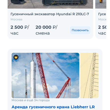
Гусеничный экскаватор Hyundai R 210LC-7
Гусен
Москва
Москва
2 500
₽/
20 000
₽/
2 50
Позвонить
час
смена
час
Москва и ещё 34 города
Аренда гусеничного крана Liebherr LR