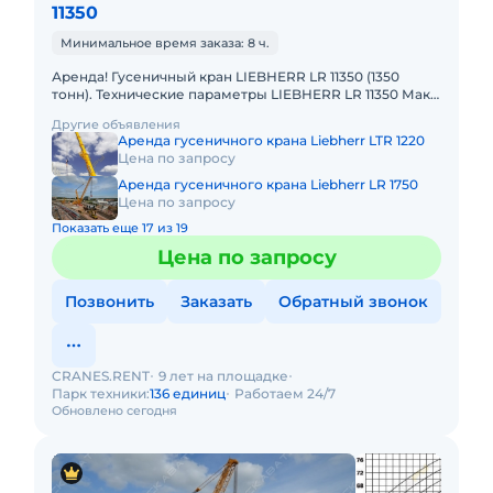
11350
Минимальное время заказа: 8 ч.
Аренда! Гусеничный кран LIEBHERR LR 11350 (1350
тонн). Технические параметры LIEBHERR LR 11350 Макс.
грузоподъёмность: 1350 т Макс. высота подъёма: 220 м
Другие объявления
Макс.
Аренда гусеничного крана Liebherr LTR 1220
Цена по запросу
Аренда гусеничного крана Liebherr LR 1750
Цена по запросу
Показать еще 17 из 19
Цена по запросу
Позвонить
Заказать
Обратный звонок
CRANES.RENT
9 лет на площадке
Парк техники:
136 единиц
Работаем 24/7
Обновлено сегодня