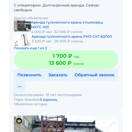
С оператором. Долгосрочная аренда. Сейчас
свободна.
Другие объявления
Аренда гусеничного крана Ульяновец
МКГС-100
4 000 ₽ час
32 000 ₽ смена
Аренда гусеничного крана РМЗ СКГ-63/100
3 500 ₽ час
28 000 ₽ смена
Показать еще 1 из 3
1 700 ₽
час
13 600 ₽
смена
Позвонить
Заказать
Обратный звонок
Осколспецкран
12 лет на площадке
Парк техники:
5 единиц
Обновлено сегодня