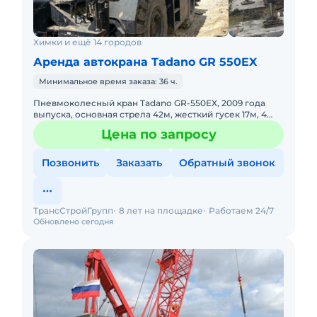
Химки и ещё 14 городов
Аренда автокрана Tadano GR 550EX
Минимальное время заказа: 36 ч.
Пневмоколесный кран Tadano GR-550EX, 2009 года
выпуска, основная стрела 42м, жесткий гусек 17м, 4
WD, короткая база. Не габарит. Передвижение по
Цена по запросу
дорогам общего
Позвонить
Заказать
Обратный звонок
ТрансСтройГрупп
8 лет на площадке
Работаем 24/7
Обновлено сегодня