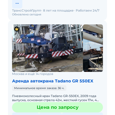
ТрансСтройГрупп
8 лет на площадке
Работаем 24/7
Обновлено сегодня
Москва и ещё 14 городов
Аренда автокрана Tadano GR 550EX
Минимальное время заказа: 36 ч.
Пневмоколесный кран Tadano GR-550EX, 2009 года
выпуска, основная стрела 42м, жесткий гусек 17м, 4
WD, короткая база. Не габарит. Передвижение по
Цена по запросу
дорогам общего