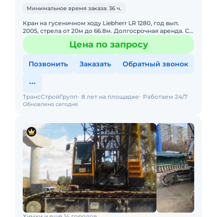
Минимальное время заказа: 36 ч.
Кран на гусеничном ходу Liebherr LR 1280, год вып.
2005, стрела от 20м до 66.8м. Долгосрочная аренда. С
оператором. Топливо включено в стоимость. Пакет
Цена по запросу
отчетных
Позвонить
Заказать
Обратный звонок
ТрансСтройГрупп
8 лет на площадке
Работаем 24/7
Обновлено сегодня
Химки и ещё 14 городов