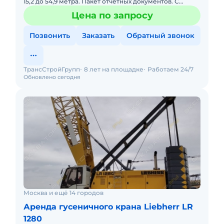
15,2 до 54,9 метра. Пакет отчетных документов. С
оператором. Долгосрочная аренда. Опытный экипаж.
Цена по запросу
Собственник
Позвонить
Заказать
Обратный звонок
ТрансСтройГрупп
8 лет на площадке
Работаем 24/7
Обновлено сегодня
Москва и ещё 14 городов
Аренда гусеничного крана Liebherr LR
1280