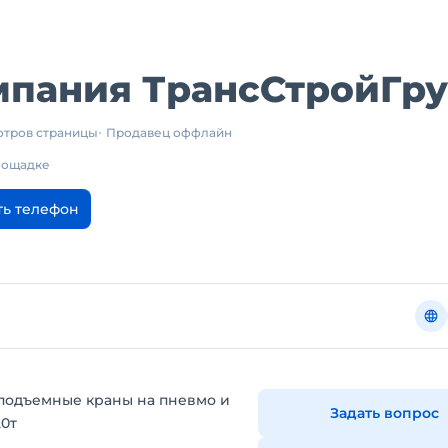
мпания ТрансСтройГр
отров страницы
Продавец оффлайн
площадке
ть телефон
оподъемные краны на пневмо и
Задать вопрос
20т