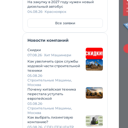
На закупку в 2027 году нужен новый
дизельный автобус
04.08.26
Красноярск
Все заявки
Новости компаний
Скидки
07.08.26
Хит Машинери
Как увеличить срок службы
ходовой части строительной
техники
05.08.26
Строительные Машины,
Москва
Почему китайская техника
перестала уступать
европейской
03.08.26
Строительные Машины,
Москва
Как выбрать лизинговую
компанию?
03.08.26
СПЕЦТЕХЦЕНТР