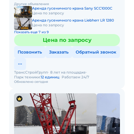
с малой наработкой. Сейчас свободна. Собственник.
Другие объявления
Кран 2022г
Аренда гусеничного крана Sany SCC1000C
Цена по запросу
Аренда гусеничного крана Liebherr LR 1280
Цена по запросу
Показать еще 7 из 9
Цена по запросу
Позвонить
Заказать
Обратный звонок
ТрансСтройГрупп
8 лет на площадке
Парк техники:
12 единиц
Работаем 24/7
Обновлено сегодня