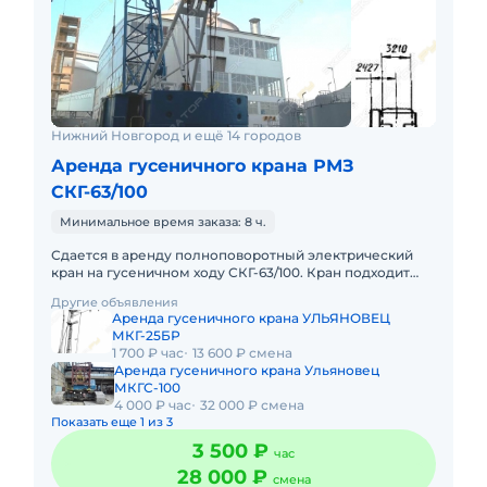
Нижний Новгород и ещё 14 городов
Аренда гусеничного крана РМЗ
СКГ-63/100
Минимальное время заказа: 8 ч.
Сдается в аренду полноповоротный электрический
кран на гусеничном ходу СКГ-63/100. Кран подходит
для выполнения любых строительных работ в
Другие объявления
различных производств
Аренда гусеничного крана УЛЬЯНОВЕЦ
МКГ-25БР
1 700 ₽ час
13 600 ₽ смена
Аренда гусеничного крана Ульяновец
МКГС-100
4 000 ₽ час
32 000 ₽ смена
Показать еще 1 из 3
3 500 ₽
час
28 000 ₽
смена