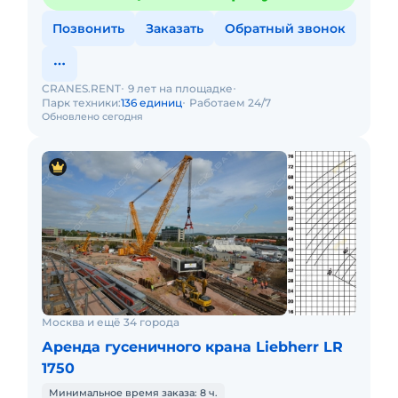
Позвонить
Заказать
Обратный звонок
CRANES.RENT
9 лет на площадке
Парк техники:
136 единиц
Работаем 24/7
Обновлено сегодня
Москва и ещё 34 города
Аренда гусеничного крана Liebherr LR
1750
Минимальное время заказа: 8 ч.