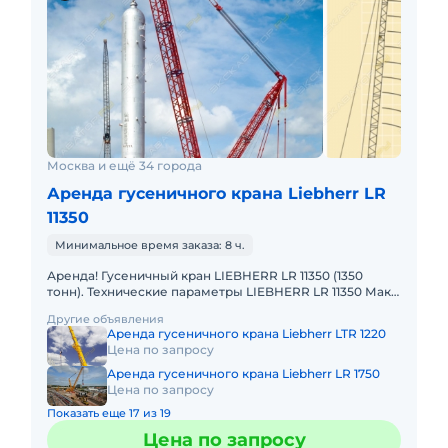
Москва и ещё 34 города
Аренда гусеничного крана Liebherr LR
11350
Минимальное время заказа: 8 ч.
Аренда! Гусеничный кран LIEBHERR LR 11350 (1350
тонн). Технические параметры LIEBHERR LR 11350 Макс.
грузоподъёмность: 1350 т Макс. высота подъёма: 220 м
Другие объявления
Макс.
Аренда гусеничного крана Liebherr LTR 1220
Цена по запросу
Аренда гусеничного крана Liebherr LR 1750
Цена по запросу
Показать еще 17 из 19
Цена по запросу