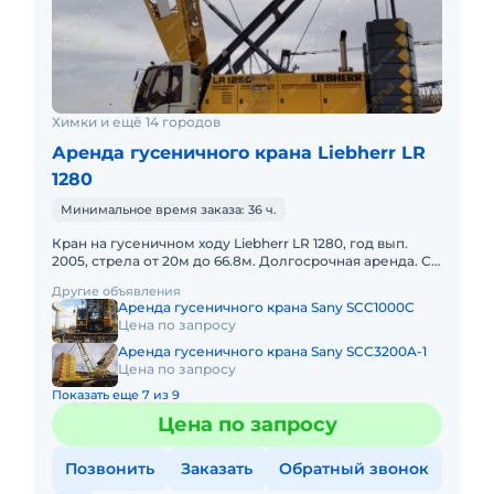
Химки и ещё 14 городов
Аренда гусеничного крана Liebherr LR
1280
Минимальное время заказа: 36 ч.
Кран на гусеничном ходу Liebherr LR 1280, год вып.
2005, стрела от 20м до 66.8м. Долгосрочная аренда. С
оператором. Топливо включено в стоимость. Пакет
Другие объявления
отчетных
Аренда гусеничного крана Sany SCC1000C
Цена по запросу
Аренда гусеничного крана Sany SCC3200A-1
Цена по запросу
Показать еще 7 из 9
Цена по запросу
Позвонить
Заказать
Обратный звонок