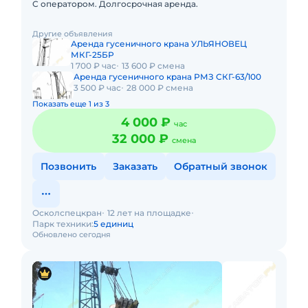
С оператором. Долгосрочная аренда.
Другие объявления
Аренда гусеничного крана УЛЬЯНОВЕЦ
МКГ-25БР
1 700 ₽ час
13 600 ₽ смена
Аренда гусеничного крана РМЗ СКГ-63/100
3 500 ₽ час
28 000 ₽ смена
Показать еще 1 из 3
4 000 ₽
час
32 000 ₽
смена
Позвонить
Заказать
Обратный звонок
Осколспецкран
12 лет на площадке
Парк техники:
5 единиц
Обновлено сегодня