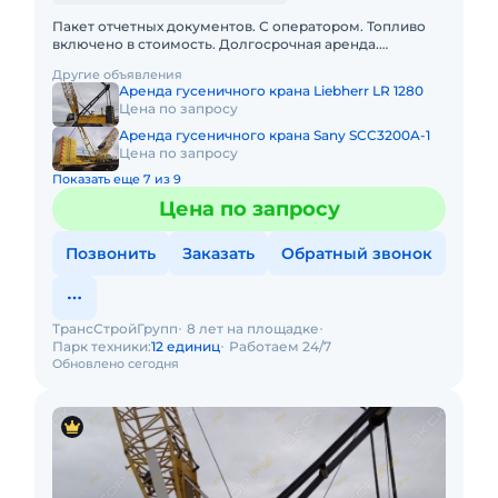
Пакет отчетных документов. С оператором. Топливо
включено в стоимость. Долгосрочная аренда.
Собственник.Техника находится в Саратове, доступна к
Другие объявления
длительному зак
Аренда гусеничного крана Liebherr LR 1280
Цена по запросу
Аренда гусеничного крана Sany SCC3200A-1
Цена по запросу
Показать еще 7 из 9
Цена по запросу
Позвонить
Заказать
Обратный звонок
ТрансСтройГрупп
8 лет на площадке
Парк техники:
12 единиц
Работаем 24/7
Обновлено сегодня