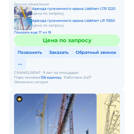
Длина гуська: 77м. В наличии! Полный комплект
Другие объявления
документ
Аренда гусеничного крана Liebherr LTR 1220
Цена по запросу
Аренда гусеничного крана Liebherr LR 11350
Цена по запросу
Показать еще 17 из 19
Цена по запросу
Позвонить
Заказать
Обратный звонок
CRANES.RENT
9 лет на площадке
Парк техники:
136 единиц
Работаем 24/7
Обновлено сегодня