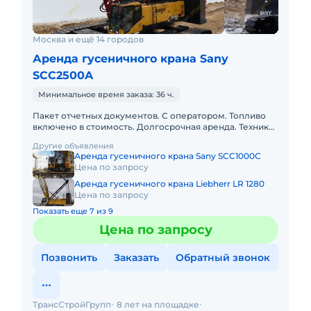
Москва и ещё 14 городов
Аренда гусеничного крана Sany
SCC2500A
Минимальное время заказа: 36 ч.
Пакет отчетных документов. С оператором. Топливо
включено в стоимость. Долгосрочная аренда. Техника
с малой наработкой. Собственник. Гусеничный
Другие объявления
кран SCC250
Аренда гусеничного крана Sany SCC1000C
Цена по запросу
Аренда гусеничного крана Liebherr LR 1280
Цена по запросу
Показать еще 7 из 9
Цена по запросу
Позвонить
Заказать
Обратный звонок
ТрансСтройГрупп
8 лет на площадке