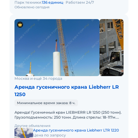
Парк техники:
136 единиц
Работаем 24/7
Обновлено сегодня
Москва и ещё 34 города
Аренда гусеничного крана Liebherr LR
1250
Минимальное время заказа: 8 ч.
Аренда! Гусеничный кран LIEBHERR LR 1250 (250 тонн).
Грузоподъемность: 250 тонн. Длина стрелы: 18-117м.
Длина гуська: 24-95м. В наличии! Полный комплект д
Другие объявления
Аренда гусеничного крана Liebherr LTR 1220
Цена по запросу