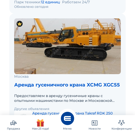
Парк техники:
12 единиц
Работаем 24/7
Обновлено сегодня
Москва
Аренда гусеничного крана XCMG XGC55
Предоставляем в аренду гусеничные краны с
опытными машинистами по Москве и Московской
области. Любой вид аренды. Долгосрочный,
Другие объявления
краткосрочный (почасовой, посменн
Аренда гусеничного крана Takraf RDK 250
Цена по запросу
Аренда гусеничного крана Takraf RDK 250
Продажа
Нам 23 года!
Меню
Новости
Конференции
Цена по запросу