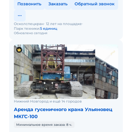
Позвонить
Заказать
Обратный звонок
Осколспецкран
12 лет на площадке
Парк техники:
5 единиц
Обновлено сегодня
Нижний Новгород и ещё 14 городов
Аренда гусеничного крана Ульяновец
МКГС-100
Минимальное время заказа: 8 ч.