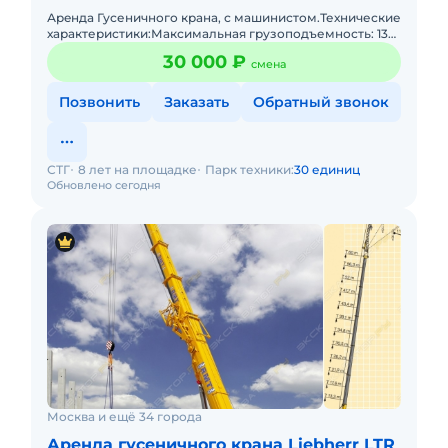
Аpeндa Гусеничного крана, с мaшинистoм.Технические
характеристики:Максимальная грузоподъемность: 130
тонн (на вылете 5 метров).Основная стрела: от 19 до 76
30 000 ₽
смена
метр
Позвонить
Заказать
Обратный звонок
СТГ
8 лет на площадке
Парк техники:
30 единиц
Обновлено сегодня
Москва и ещё 34 города
Аренда гусеничного крана Liebherr LTR