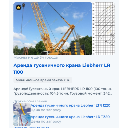
Москва и ещё 34 города
Аренда гусеничного крана Liebherr LR
1100
Минимальное время заказа: 8 ч.
Аренда! Гусеничный кран LIEBHERR LR 1100 (100 тонн).
Грузоподъемность: 104,5 тонн. Грузовой момент: 342
тм Длина стрелы: 83м. В наличии! Полный комплект д
Другие объявления
Аренда гусеничного крана Liebherr LTR 1220
Цена по запросу
Аренда гусеничного крана Liebherr LR 11350
Цена по запросу