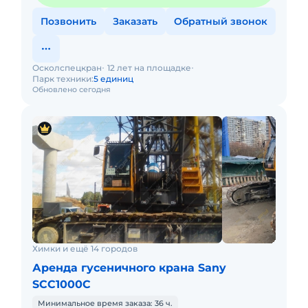
Позвонить
Заказать
Обратный звонок
Осколспецкран
12 лет на площадке
Парк техники:
5 единиц
Обновлено сегодня
Химки и ещё 14 городов
Аренда гусеничного крана Sany
SCC1000C
Минимальное время заказа: 36 ч.