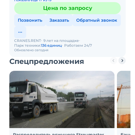
Показать еще 17 из 19
Цена по запросу
Позвонить
Заказать
Обратный звонок
CRANES.RENT
9 лет на площадке
Парк техники:
136 единиц
Работаем 24/7
Обновлено сегодня
Спецпредложения
Распределитель вяжущего Streumaster
Башен