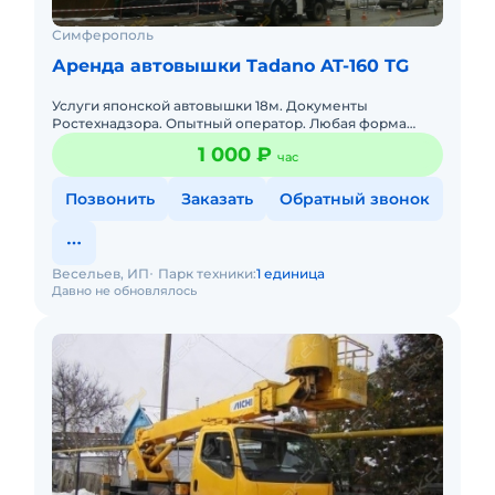
Симферополь
Аренда автовышки Tadano AT-160 TG
Услуги японской автовышки 18м. Документы
Ростехнадзора. Опытный оператор. Любая форма
оплаты. Местонахождение: СИМФЕРОПОЛЬ. Работа
1 000 ₽
час
по Крыму цена договорная.
Позвонить
Заказать
Обратный звонок
Весельев, ИП
Парк техники:
1 единица
Давно не обновлялось