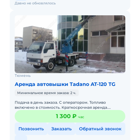
Давно не обновлялось
Тюмень
Аренда автовышки Tadano AT-120 TG
Минимальное время заказа: 2 ч.
Подача в день заказа. С оператором. Топливо
включено в стоимость. Краткосрочная аренда.
Долгосрочная аренда. Бесплатная доставка на место.
1 300 ₽
час
Сейчас свободна.
Позвонить
Заказать
Обратный звонок