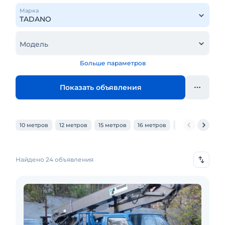
Марка
Модель
Больше параметров
Показать объявления
10 метров
12 метров
15 метров
16 метров
18 метров
20
Найдено 24 объявления