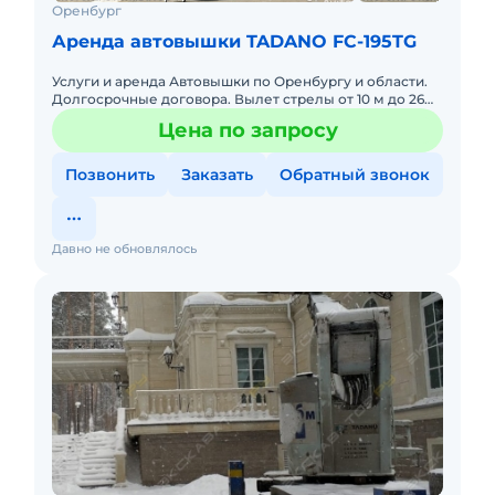
Оренбург
Аренда автовышки TADANO FC-195TG
Услуги и аренда Автовышки по Оренбургу и области.
Долгосрочные договора. Вылет стрелы от 10 м до 26м
При длительной аренде автовышки цена договорная,
Цена по запросу
приятные
Позвонить
Заказать
Обратный звонок
Давно не обновлялось