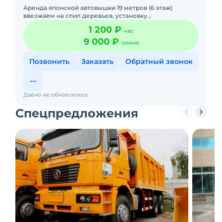
Аренда японской автовышки 19 метров (6 этаж)
ввезжаем на спил деревьев, установку
кондиционеров, монтаж и демонтаж рекламы и др
1 200 ₽
час
спектр услуг. Цена договорная
9 000 ₽
смена
Позвонить
Заказать
Обратный звонок
Давно не обновлялось
Спецпредложения