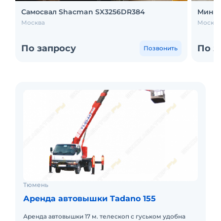
Самосвал Shacman SX3256DR384
Мини-
Москва
Москва
По запросу
По з
Позвонить
Тюмень
Аренда автовышки Tadano 155
Аренда автовышки 17 м. телескоп с гуськом удобна