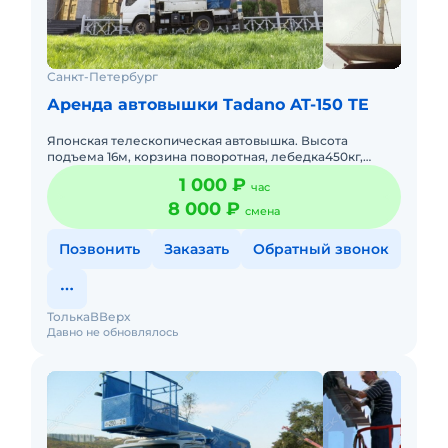
Санкт-Петербург
Аренда автовышки Tadano AT-150 TE
Японская телескопическая автовышка. Высота
подъема 16м, корзина поворотная, лебедка450кг,
дополнительный двигатель работает тихо и без дыма,
1 000 ₽
час
маневренная, компак
8 000 ₽
смена
Позвонить
Заказать
Обратный звонок
ТолькаВВерх
Давно не обновлялось