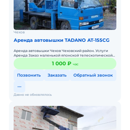
Чехов
Аренда автовышки TADANO AT-155CG
Аренда автовышки Чехов Чеховский район. Услуги
Аренда Заказ маленькой японской телескопической
автовышки АГП скайлифт автогидроподъемник
1 000 ₽
час
поворотная люлька мех.р
Позвонить
Заказать
Обратный звонок
Давно не обновлялось