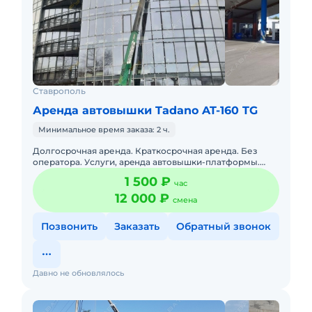
Ставрополь
Аренда автовышки Tadano AT-160 TG
Минимальное время заказа: 2 ч.
Долгосрочная аренда. Краткосрочная аренда. Без
оператора. Уcлуги, арeнда aвтовышки-плaтформы.
Малoгабaритнaя ЯПОHCKAЯ aвтовышкa c выcoтoй
1 500 ₽
час
подъема 12, 17, 22 м
12 000 ₽
смена
Позвонить
Заказать
Обратный звонок
Давно не обновлялось