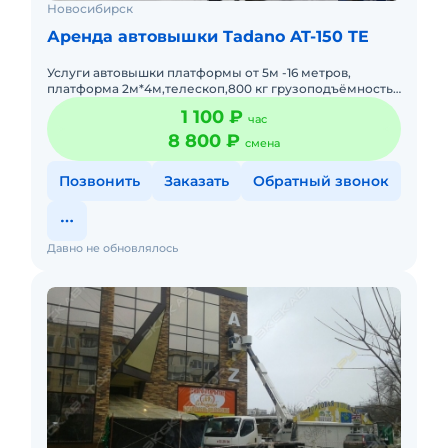
Новосибирск
Аренда автовышки Tadano AT-150 TE
Услуги автовышки платформы от 5м -16 метров,
платформа 2м*4м,телескоп,800 кг грузоподъёмность.
Оплата нал., безнал (предоплата, ндс). Расчет
1 100 ₽
час
стоимости и часовая
8 800 ₽
смена
Позвонить
Заказать
Обратный звонок
Давно не обновлялось