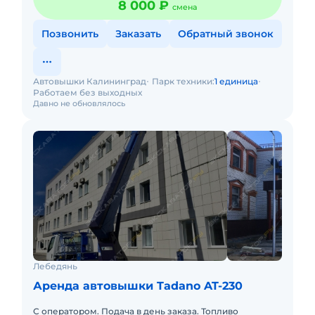
8 000 ₽
смена
Позвонить
Заказать
Обратный звонок
Автовышки Калининград
Парк техники:
1 единица
Работаем без выходных
Давно не обновлялось
Лебедянь
Аренда автовышки Tadano AT-230
С оператором. Подача в день заказа. Топливо