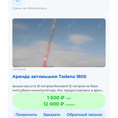
Давно не обновлялось
Гатчина
Аренда автовышки Tadano 180S
вышка высота 16 метров боковой 12 метров на базе
митсубиси манипулятора .Мы предоставляем в аренду
автовышки для различных нужд: мытье витрин и окон
1 500 ₽
час
замена ламп
12 000 ₽
смена
Позвонить
Заказать
Обратный звонок