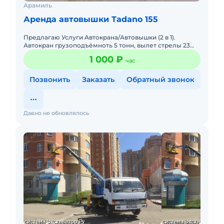
Арамиль
Аренда автовышки Tadano 155
Предлагаю Услуги Автокрана/Автовышки (2 в 1).
Автокран грузоподъёмноть 5 тонн, вылет стрелы 23
метра, можно работать как Автовышка 18 метров, есть
1 000 ₽
час
монтажная быс
Позвонить
Заказать
Обратный звонок
Давно не обновлялось