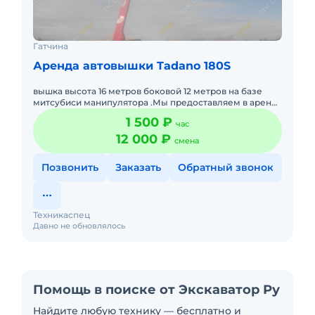
Гатчина
Аренда автовышки Tadano 180S
вышка высота 16 метров боковой 12 метров на базе
митсубиси манипулятора .Мы предоставляем в аренду
автовышки для различных нужд: мытье витрин и окон
1 500 ₽
час
замена ламп
12 000 ₽
смена
Позвонить
Заказать
Обратный звонок
Техникаспец
Давно не обновлялось
Помощь в поиске от Экскаватор Ру
Найдите любую технику — бесплатно и