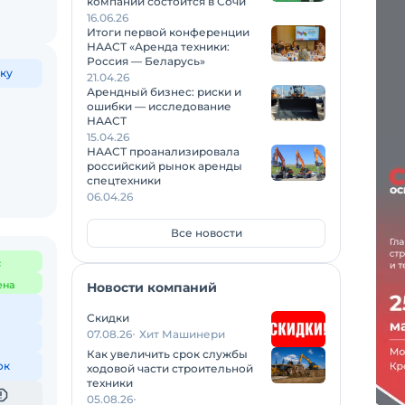
компаний состоится в Сочи
16.06.26
Итоги первой конференции
НААСТ «Аренда техники:
Россия — Беларусь»
ку
21.04.26
Арендный бизнес: риски и
ошибки — исследование
НААСТ
15.04.26
НААСТ проанализировала
российский рынок аренды
спецтехники
06.04.26
Все новости
с
ена
Новости компаний
Скидки
07.08.26
Хит Машинери
Как увеличить срок службы
ок
ходовой части строительной
техники
05.08.26