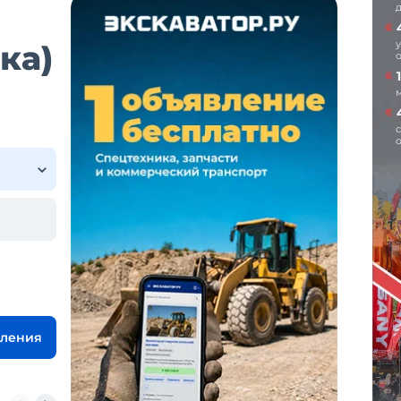
ка)
вления