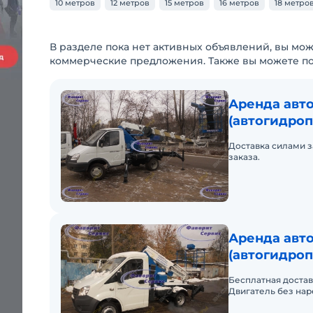
10 метров
12 метров
15 метров
16 метров
18 метро
В разделе пока нет активных объявлений, вы мож
коммерческие предложения. Также вы можете п
Аренда авт
(автогидроп
Доставка силами за
заказа.
Аренда авт
(автогидроп
АГП 12
Бесплатная достав
Двигатель без нар