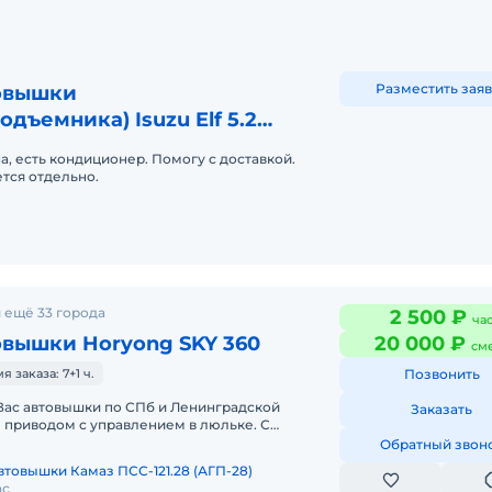
Разместить заяв
овышки
одъемника) Isuzu Elf 5.2
подъемник)
, есть кондиционер. Помогу с доставкой.
тся отдельно.
 ещё 33 города
2 500 ₽
ча
овышки Horyong SKY 360
20 000 ₽
см
заказа: 7+1 ч.
Позвонить
Вас автовышки по СПб и Ленинградской
Заказать
 приводом с управлением в люльке. С
лой: 12, 15, 18, 22, 30, 23, 35, 4
Обратный звон
втовышки Камаз ПСС-121.28 (АГП-28)
ас