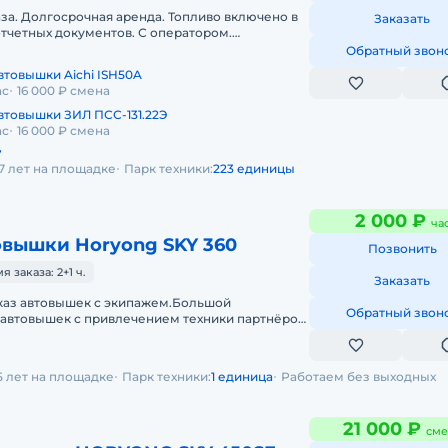
аза. Долгосрочная аренда. Топливо включено в
Заказать
отчетных документов. С оператором.
и по аренде автовышек. Работае
Обратный звон
втовышки Aichi ISH50A
ас
16 000 ₽ смена
втовышки ЗИЛ ПСС-131.22Э
ас
16 000 ₽ смена
7
7 лет на площадке
Парк техники:
223 единицы
2 000 ₽
ча
овышки Horyong SKY 360
Позвонить
заказа: 2+1 ч.
Заказать
аказ автовышек с экипажем.Большой
Обратный звон
 автовышек с привлечением техники партнёров
иональный подбор спецтехники конк
5 лет на площадке
Парк техники:
1 единица
Работаем без выходных
21 000 ₽
сме