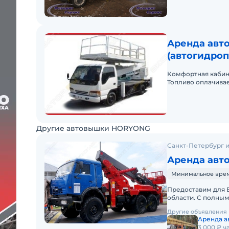
Аренда авт
(автогидроп
(автогидро
Комфортная кабина
Топливо оплачивае
Другие автовышки HORYONG
Санкт-Петербург и
Аренда авт
Минимальное время 
Предоставим для 
области. С полным
телескопической стре
Другие объявления
Аренда а
3 000 ₽ ч