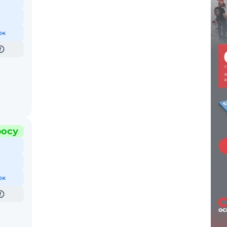
ок
росу
ок