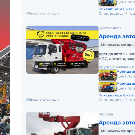
Цена по 
Показать еще 6 из 8
Обновлено сегодня
Спецподряд
4 го
Красноярск
Аренда авт
Минимальное время
Аренда автовышки 
НДС, договор, з
HYUNDAI 32 МЕТРА
Другие объявления
Аренда 
Цена по 
Аренда а
Цена по 
Показать еще 6 из 8
Обновлено сегодня
Спецподряд
4 го
Москва
Аренда авт
Минимальное время 