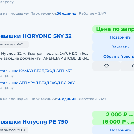
запросу
да на площадке
Парк техники:
56 единиц
Работаем 24/7
Цена по зап
овышки HORYONG SKY 32
Позвонить
 заказа: 4+2 ч.
Заказать
Hyundai 32 м. Быстрая подача, 24/7, НДС и без
Обратный звон
акрывающие документы. АРЕНДА АВТОВЫШКИ
Предоставляем в аренду авт
автовышки КАМАЗ ВЕЗДЕХОД АГП-45Т
запросу
втовышки АГП УРАЛ ВЕЗДЕХОД ВС-28У
запросу
да на площадке
Парк техники:
56 единиц
Работаем 24/7
2 000 ₽
ча
овышки Horyong PE 750
16 000 ₽
сме
заказа: 7+1 ч.
Позвонить