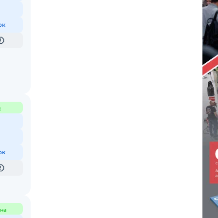
ок
с
ок
на