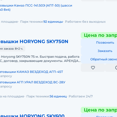
овышки Камаз ПСС-141.50Э (АПТ-50) (шасси
0 8х4)
на площадке
Парк техники:
92 единицы
Работаем без выходных
Цена по зап
овышки HORYONG SKY750N
Позвонить
 заказа: 8+2 ч.
Заказать
Horyong SKY750N 75 м. Быстрая подача, работа
Обратный звон
НДС, договор, закрывающие документы. АРЕНДА
ONG SKY750N 75 МЕТРОВПр
автовышки КАМАЗ ВЕЗДЕХОД АГП-45Т
запросу
втовышки АГП УРАЛ ВЕЗДЕХОД ВС-28У
запросу
да на площадке
Парк техники:
56 единиц
Работаем 24/7
Цена по зап
овышки HORYONG SKY600