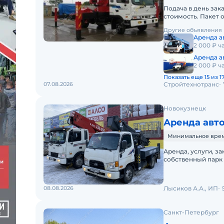
Подача в день зак
стоимость. Пакет 
Предлагаем услуг
Другие объявления
Аренда а
2 000 ₽ ч
Аренда а
2 000 ₽ ч
Показать еще 15 из 1
07.08.2026
Стройтехнотранс
Новокузнецк
Аренда авт
Минимальное время 
Аренда, услуги, з
собственный парк
обеспечивает рац
08.08.2026
Лысиков А.А., ИП
Санкт-Петербург