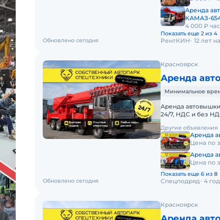
Аренда авт
КАМАЗ-654
4 000 ₽ час
Показать еще 2 из 4
Обновлено сегодня
РентКИН
12 лет 
Красноярск
Аренда авт
Минимальное время
Аренда автовышки 
24/7, НДС и без 
АВТОВЫШКИ HORY
Другие объявления
Аренда 
Цена по 
Аренда а
Цена по 
Показать еще 6 из 8
Обновлено сегодня
Спецподряд
4 го
Красноярск
Аренда авт