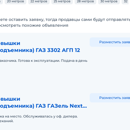
в
20 метров
22 метров
25 метров
28 метров
30 метров
32 
ете оставить заявку, тогда продавцы сами будут отправлят
осмотреть похожие объявления
Разместить заяв
овышки
одъемника) ГАЗ 3302 АГП 12
казчика. Готова к эксплуатации. Подача в день
Разместить заяв
овышки
одъемника) ГАЗ ГAЗель Next
ка на место. Обслуживалась у оф. дилера.
еканий.