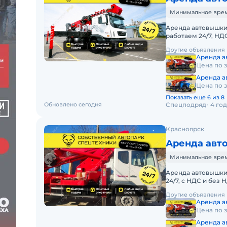
Минимальное время
Аренда автовышки 
работаем 24/7, НД
АРЕНДА АВТОВЫШ
Другие объявления
Аренда 
Цена по 
Аренда а
Цена по 
Показать еще 6 из 8
Обновлено сегодня
Спецподряд
4 го
Красноярск
Аренда авт
Минимальное время
Аренда автовышки 
24/7, с НДС и без
АРЕНДА АВТОВЫШ
Другие объявления
Аренда 
Цена по 
Аренда а