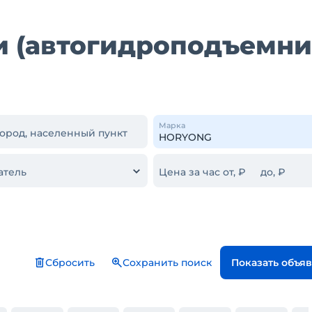
 (автогидроподъемни
Марка
город, населенный пункт
атель
Цена за час от, ₽
до, ₽
Сбросить
Сохранить поиск
Показать объя