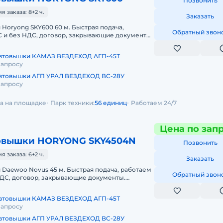
Позвонить
 заказа: 8+2 ч.
Заказать
Horyong SKY600 60 м. Быстрая подача,
Обратный звон
С и без НДС, договор, закрывающие документы.
КИ HORYONG SKY600 60 МЕТРОВПр
автовышки КАМАЗ ВЕЗДЕХОД АГП-45Т
запросу
втовышки АГП УРАЛ ВЕЗДЕХОД ВС-28У
запросу
да на площадке
Парк техники:
56 единиц
Работаем 24/7
Цена по зап
овышки HORYONG SKY4504N
Позвонить
 заказа: 6+2 ч.
Заказать
Daewoo Novus 45 м. Быстрая подача, работаем
Обратный звон
 НДС, договор, закрывающие документы.
КИ DAEWOO NOVUS 45 МЕТРОВПред
автовышки КАМАЗ ВЕЗДЕХОД АГП-45Т
запросу
втовышки АГП УРАЛ ВЕЗДЕХОД ВС-28У