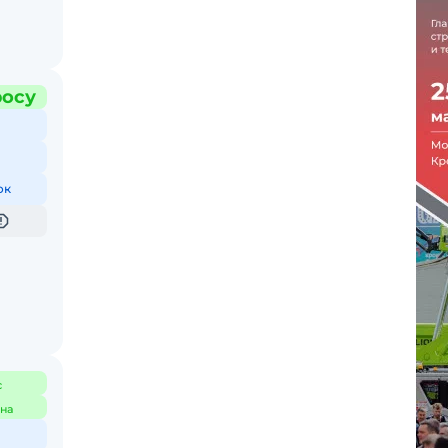
росу
ок
с
на