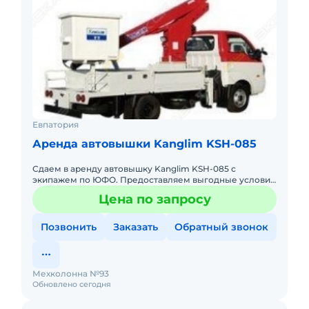
Евпатория
Аренда автовышки Kanglim KSH-085
Сдаем в аренду автовышку Kanglim KSH-085 с
экипажем по ЮФО. Предоставляем выгодные условия
для аренды автовышки Kanglim KSH-085 в Южном
Цена по запросу
федеральном округе. Кром
Позвонить
Заказать
Обратный звонок
Мехколонна №93
Обновлено сегодня