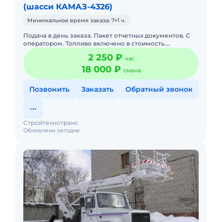
(шасси КАМАЗ-4326)
Минимальное время заказа: 7+1 ч.
Подача в день заказа. Пакет отчетных документов. С
оператором. Топливо включено в стоимость.
Долгосрочная аренда. Краткосрочная аренда. Техника
2 250 ₽
час
с малой наработк
18 000 ₽
смена
Позвонить
Заказать
Обратный звонок
Стройтехнотранс
Обновлено сегодня