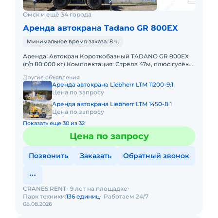
Омск и ещё 34 города
Аренда автокрана Tadano GR 800EX
Минимальное время заказа: 8 ч.
Аренда! Автокран Короткобазный TADANO GR 800EX
(г/п 80.000 кг) Комплектация: Стрела 47м, плюс гусёк
18м. Кран отличается исключительной компактностью
Другие объявления
и прохо
Аренда автокрана Liebherr LTM 11200-9.1
Цена по запросу
Аренда автокрана Liebherr LTM 1450-8.1
Цена по запросу
Показать еще 30 из 32
Цена по запросу
Позвонить
Заказать
Обратный звонок
CRANES.RENT
9 лет на площадке
Парк техники:
136 единиц
Работаем 24/7
08.08.2026