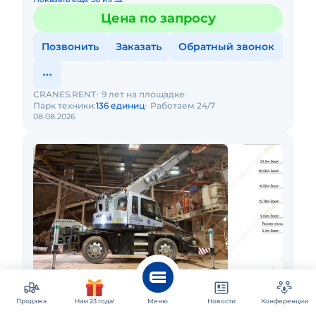
Цена по запросу
Позвонить
Заказать
Обратный звонок
CRANES.RENT
9 лет на площадке
Парк техники:
136 единиц
Работаем 24/7
08.08.2026
Омск и ещё 34 города
Аренда автокрана Kato MR-130
Продажа
Нам 23 года!
Меню
Новости
Конференции