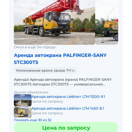
Омск и ещё 34 города
Аренда автокрана PALFINGER-SANY
STC300T5
Минимальное время заказа: 7+1 ч.
Аренда! Аренда автокрана (крана) PALFINGER-SANY
STC300T5 Автокран STC300T5 — универсальная
городская машина для широкого спектра работ (от
Другие объявления
строительства и ремон
Аренда автокрана Liebherr LTM 11200-9.1
Цена по запросу
Аренда автокрана Liebherr LTM 1450-8.1
Цена по запросу
Показать еще 30 из 32
Цена по запросу