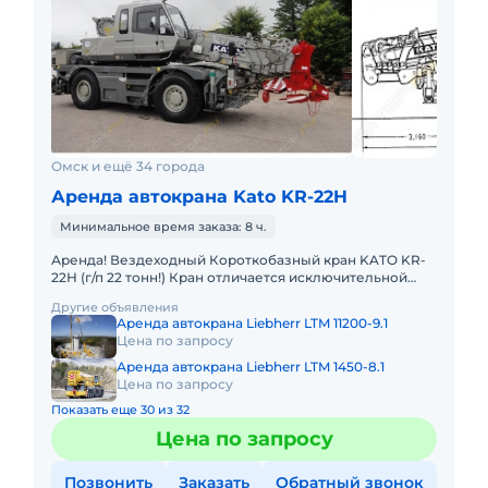
Омск и ещё 34 города
Аренда автокрана Kato KR-22H
Минимальное время заказа: 8 ч.
Аренда! Вездеходный Короткобазный кран KATO KR-
22H (г/п 22 тонн!) Кран отличается исключительной
компактностью и проходимостью по бездорожью.
Другие объявления
Технические хара
Аренда автокрана Liebherr LTM 11200-9.1
Цена по запросу
Аренда автокрана Liebherr LTM 1450-8.1
Цена по запросу
Показать еще 30 из 32
Цена по запросу
Позвонить
Заказать
Обратный звонок