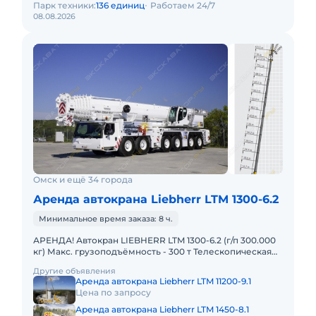
Парк техники:
136 единиц
Работаем 24/7
08.08.2026
Омск и ещё 34 города
Аренда автокрана Liebherr LTM 1300-6.2
Минимальное время заказа: 8 ч.
АРЕНДА! Автокран LIEBHERR LTM 1300-6.2 (г/п 300.000
кг) Макс. грузоподъёмность - 300 т Телескопическая
стрела - 78 м Макс. высота подъёма - 114 м Макс. выл
Другие объявления
Аренда автокрана Liebherr LTM 11200-9.1
Цена по запросу
Аренда автокрана Liebherr LTM 1450-8.1