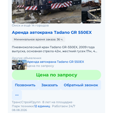
Омск и ещё 14 городов
Аренда автокрана Tadano GR 550EX
Минимальное время заказа: 36 ч.
Пневмоколесный кран Tadano GR-550EX, 2009 года
выпуска, основная стрела 42м, жесткий гусек 17м, 4
WD, короткая база. Не габарит. Передвижение по
Другие объявления
дорогам общего
Аренда автокрана Tadano GR 550EX
Цена по запросу
Цена по запросу
Позвонить
Заказать
Обратный звонок
ТрансСтройГрупп
8 лет на площадке
Парк техники:
12 единиц
Работаем 24/7
08.08.2026