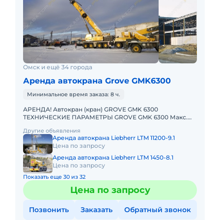
Омск и ещё 34 города
Аренда автокрана Grove GMK6300
Минимальное время заказа: 8 ч.
АРЕНДА! Автокран (кран) GROVE GMK 6300
ТЕХНИЧЕСКИЕ ПАРАМЕТРЫ GROVE GMK 6300 Макс.
грузоподъёмность: 300 т Телескопическая стрела: 60
Другие объявления
м Макс. высота подъёма
Аренда автокрана Liebherr LTM 11200-9.1
Цена по запросу
Аренда автокрана Liebherr LTM 1450-8.1
Цена по запросу
Показать еще 30 из 32
Цена по запросу
Позвонить
Заказать
Обратный звонок