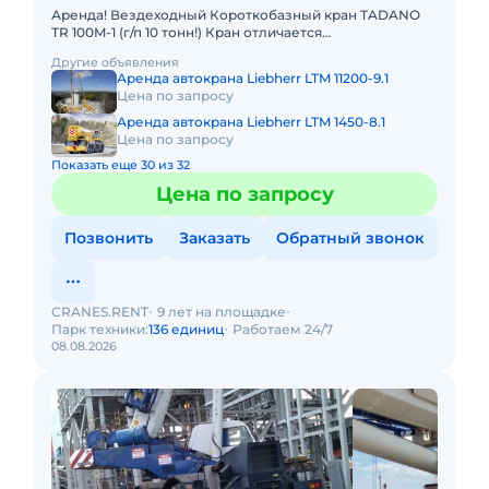
Аренда! Вездеходный Короткобазный кран TADANO
TR 100M-1 (г/п 10 тонн!) Кран отличается
исключительной компактностью и проходимостью по
Другие объявления
бездорожью. Технические
Аренда автокрана Liebherr LTM 11200-9.1
Цена по запросу
Аренда автокрана Liebherr LTM 1450-8.1
Цена по запросу
Показать еще 30 из 32
Цена по запросу
Позвонить
Заказать
Обратный звонок
CRANES.RENT
9 лет на площадке
Парк техники:
136 единиц
Работаем 24/7
08.08.2026