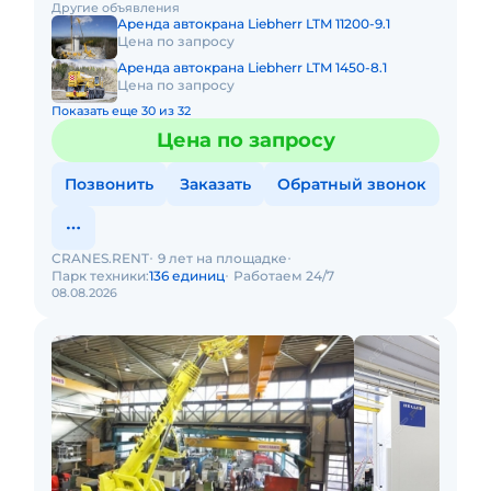
Другие объявления
Свидетельство о ре
Аренда автокрана Liebherr LTM 11200-9.1
Цена по запросу
Аренда автокрана Liebherr LTM 1450-8.1
Цена по запросу
Показать еще 30 из 32
Цена по запросу
Позвонить
Заказать
Обратный звонок
CRANES.RENT
9 лет на площадке
Парк техники:
136 единиц
Работаем 24/7
08.08.2026