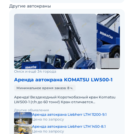
Другие автокраны
Омск и ещё 34 города
Аренда автокрана KOMATSU LW500-1
Минимальное время заказа: 8 ч.
Аренда! Вездеходный Короткобазный кран Komatsu
LW500-1 (г/п до 60 тонн!) Кран отличается
исключительной компактностью и проходимостью по
Другие объявления
бездорожью, он незам
Аренда автокрана Liebherr LTM 11200-9.1
Цена по запросу
Аренда автокрана Liebherr LTM 1450-8.1
Цена по запросу