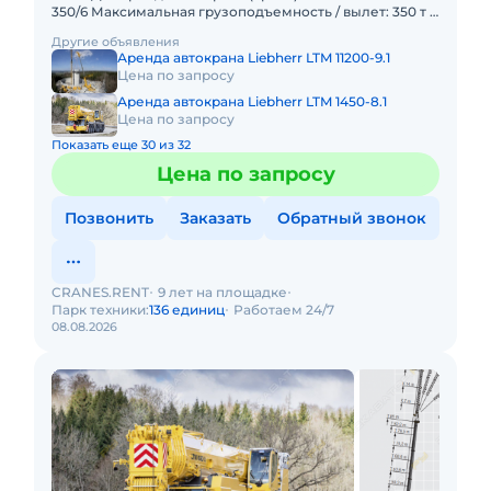
350/6 Максимальная грузоподъемность / вылет: 350 т /
3 м Главная стрела: 14,2 – 56 м Удлинитель стрелы: 12,2
Другие объявления
Аренда автокрана Liebherr LTM 11200-9.1
Цена по запросу
Аренда автокрана Liebherr LTM 1450-8.1
Цена по запросу
Показать еще 30 из 32
Цена по запросу
Позвонить
Заказать
Обратный звонок
CRANES.RENT
9 лет на площадке
Парк техники:
136 единиц
Работаем 24/7
08.08.2026