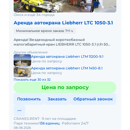
Омск и ещё 34 города
Аренда автокрана Liebherr LTC 1050-3.1
Минимальное время заказа: 7+1 ч.
Аренда! Вездеходный короткобазный
малогабаритный кран LIEBHERR LTC 1050-3.1 (г/п 50
тонн!) Кран отличается исключительной
Другие объявления
маневренностью и проходимостью по бе
Аренда автокрана Liebherr LTM 11200-9.1
Цена по запросу
Аренда автокрана Liebherr LTM 1450-8.1
Цена по запросу
Показать еще 30 из 32
Цена по запросу
Позвонить
Заказать
Обратный звонок
CRANES.RENT
9 лет на площадке
Парк техники:
136 единиц
Работаем 24/7
08.08.2026