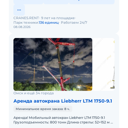
CRANES.RENT
9 лет на площадке
Парк техники:
136 единиц
Работаем 24/7
08.08.2026
Омск и ещё 34 города
Аренда автокрана Liebherr LTM 1750-9.1
Минимальное время заказа: 8 ч.
Аренда! Мобильный автокран Liebherr LTM 1750-9.1
Грузоподъемность: 800 тонн Длина стрелы: 52+152 м В
наличии! Полный комплект документов: