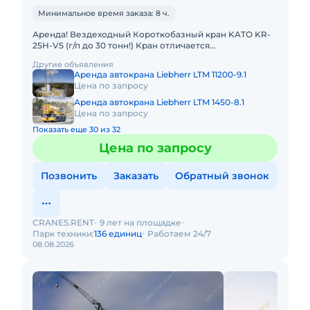
Минимальное время заказа: 8 ч.
Аренда! Вездеходный Короткобазный кран KATO KR-
25H-V5 (г/п до 30 тонн!) Кран отличается
исключительной компактностью и проходимостью по
Другие объявления
бездорожью. Техничес
Аренда автокрана Liebherr LTM 11200-9.1
Цена по запросу
Аренда автокрана Liebherr LTM 1450-8.1
Цена по запросу
Показать еще 30 из 32
Цена по запросу
Позвонить
Заказать
Обратный звонок
CRANES.RENT
9 лет на площадке
Парк техники:
136 единиц
Работаем 24/7
08.08.2026