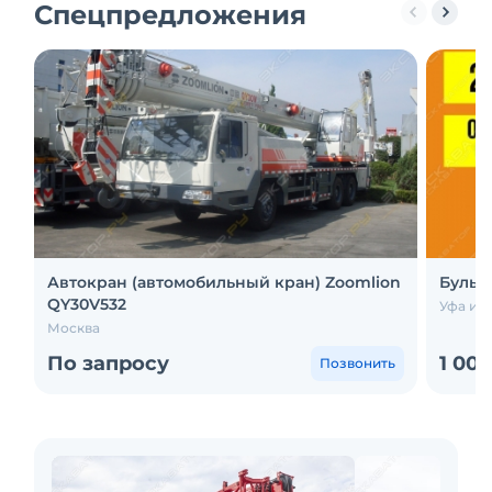
Спецпредложения
Автокран (автомобильный кран) Zoomlion
Бульд
QY30V532
Уфа и е
Москва
По запросу
1 00
Позвонить