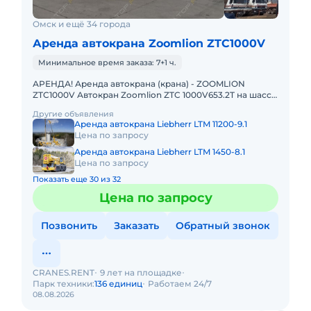
Омск и ещё 34 города
Аренда автокрана Zoomlion ZTC1000V
Минимальное время заказа: 7+1 ч.
АРЕНДА! Аренда автокрана (крана) - ZOOMLION
ZTC1000V Автокран Zoomlion ZTC 1000V653.2T на шасси
8х4, грузоподъемностью 100 т с основной стрелой 64,5
Другие объявления
м и удлин
Аренда автокрана Liebherr LTM 11200-9.1
Цена по запросу
Аренда автокрана Liebherr LTM 1450-8.1
Цена по запросу
Показать еще 30 из 32
Цена по запросу
Позвонить
Заказать
Обратный звонок
CRANES.RENT
9 лет на площадке
Парк техники:
136 единиц
Работаем 24/7
08.08.2026