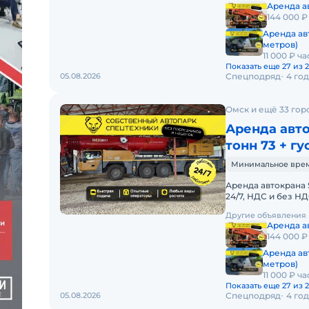
Аренда ав
144 000 ₽
Аренда ав
метров)
11 000 ₽ ча
Показать еще 27 из 
05.08.2026
Спецподряд
4 го
Омск и ещё 33 гор
Аренда авто
тонн 73 + гу
Минимальное время 
Аренда автокрана 
24/7, НДС и без 
АВТОКРАНА SANY 
Другие объявления
Аренда ав
144 000 ₽
Аренда ав
метров)
11 000 ₽ ча
Показать еще 27 из 
05.08.2026
Спецподряд
4 го