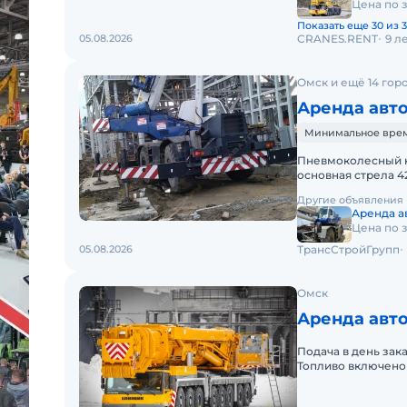
Цена по 
Показать еще 30 из 3
05.08.2026
CRANES.RENT
9 л
Омск и ещё 14 гор
Аренда авто
Минимальное время
Пневмоколесный кр
основная стрела 42
габарит. Передви
Другие объявления
Аренда а
Цена по 
05.08.2026
ТрансСтройГрупп
Омск
Аренда авто
Подача в день зак
Топливо включено 
силами заказчика.