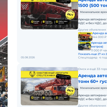
1500 (500 то
Минимальное время 
Аренда автокрана L
НДС и без НДС, д
АВТОКРАНА LIEBH
Другие объявления
Аренда ав
144 000 ₽
Аренда ав
метров)
11 000 ₽ ча
Показать еще 27 из 
05.08.2026
Спецподряд
4 го
Омск и ещё 33 гор
Аренда авт
тонн 60+ гу
Минимальное время 
Аренда автокрана G
НДС и без НДС, д
АВТОКРАНА GROVE
Другие объявления