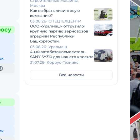
Строительные Машины,
Москва
Как выбрать лизинговую
компанию?
03.08.26
СПЕЦТЕХЦЕНТР
ООО «Уралмаш» отгрузило
росу
крупную партию зерновозов
аграриям Республики
Башкортостан.
03.08.26
Уралмаш
4-ый автобетоносмеситель
SANY SY310 для нашего клиента
ок
31.07.26
Коррус-Техникс
Все новости
с
ок