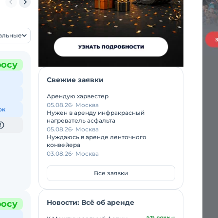
150 тонн
160 тонн
200 тонн
250 тонн
300 тонн
350 тонн
5
уальные
росу
Свежие заявки
Арендую харвестер
05.08.26
Москва
ок
Нужен в аренду инфракрасный
нагреватель асфальта
05.08.26
Москва
Нуждаюсь в аренде ленточного
конвейера
03.08.26
Москва
Все заявки
Новости: Всё об аренде
росу