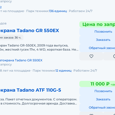
запросу
2
ет на площадке
Парк техники:
136 единиц
Работаем 24/7
одов
Цена по зап
крана Tadano GR 550EX
Позвонить
 заказа: 36 ч.
Заказать
ан Tadano GR-550EX, 2009 года выпуска,
Обратный звон
м, жесткий гусек 17м, 4 WD, короткая база. Не
жение по дорогам общего
втокрана Tadano GR 550EX
запросу
8 лет на площадке
Парк техники:
12 единиц
Работаем 24/7
11 000 ₽
ча
крана Tadano ATF 110G-5
Позвонить
аза. Пакет отчетных документов. С оператором.
Заказать
в стоимость. Долгосрочная аренда. Доставка
Обратный звон