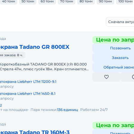
40 тонн
50 тонн
60 тонн
70 тонн
80 тонн
90 тонн
100 тонн
Сначала акт
ода
Цена по зап
окрана Tadano GR 800EX
Позвонить
 заказа: 8 ч.
Заказать
Короткобазный TADANO GR 800EX (г/п 80.000
Обратный звон
Стрела 47м, плюс гусёк 18м. Кран отличается
омпактностью и прохо
токрана Liebherr LTM 11200-9.1
запросу
токрана Liebherr LTM 1450-8.1
запросу
2
ет на площадке
Парк техники:
136 единиц
Работаем 24/7
ода
Цена по зап
крана Tadano TR 160M-3
Позвонить