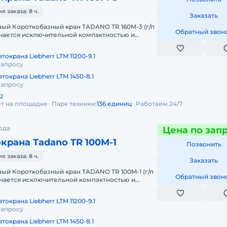
 заказа: 8 ч.
Заказать
ый Короткобазный кран TADANO TR 160M-3 (г/п
Обратный звон
личается исключительной компактностью и
 бездорожью. Идеален в усл
токрана Liebherr LTM 11200-9.1
запросу
токрана Liebherr LTM 1450-8.1
запросу
2
ет на площадке
Парк техники:
136 единиц
Работаем 24/7
ода
Цена по зап
крана Tadano TR 100M-1
Позвонить
 заказа: 8 ч.
Заказать
ый Короткобазный кран TADANO TR 100M-1 (г/п
Обратный звон
личается исключительной компактностью и
 бездорожью. Технические
токрана Liebherr LTM 11200-9.1
запросу
токрана Liebherr LTM 1450-8.1