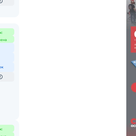
ас
мена
ок
ас