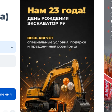
а)
вления