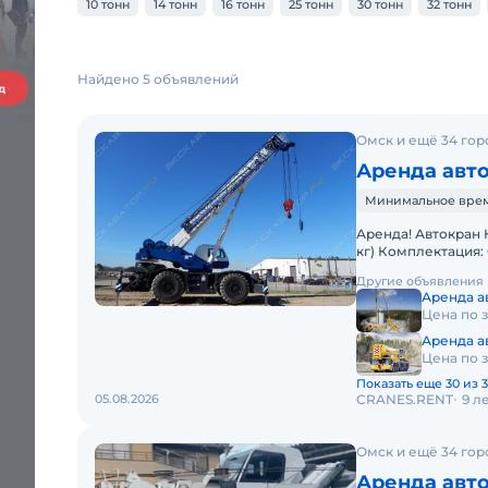
10 тонн
14 тонн
16 тонн
25 тонн
30 тонн
32 тонн
Найдено 5 объявлений
Омск и ещё 34 гор
Аренда авт
Минимальное время
Аренда! Автокран 
кг) Комплектация: 
исключительной к
Другие объявления
Аренда ав
Цена по 
Аренда ав
Цена по 
Показать еще 30 из 3
05.08.2026
CRANES.RENT
9 л
Омск и ещё 34 гор
Аренда авто