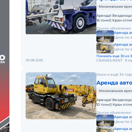
Минимальное время
Аренда! Вездеходн
16 тонн!) Кран от
проходимостью по
Другие объявления
Аренда ав
Цена по 
Аренда ав
Цена по 
Показать еще 30 из 3
05.08.2026
CRANES.RENT
9 л
Омск и ещё 34 гор
Аренда авто
Минимальное время
Аренда! Вездеходн
10 тонн!) Кран от
проходимостью по
Другие объявления
Аренда ав
Цена по 
Аренда ав