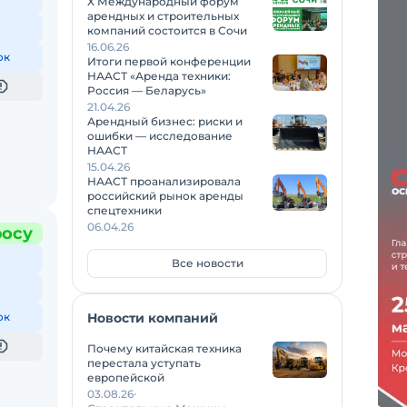
X Международный форум
арендных и строительных
компаний состоится в Сочи
16.06.26
ок
Итоги первой конференции
НААСТ «Аренда техники:
Россия — Беларусь»
21.04.26
Арендный бизнес: риски и
ошибки — исследование
НААСТ
15.04.26
НААСТ проанализировала
российский рынок аренды
спецтехники
06.04.26
росу
Все новости
ок
Новости компаний
Почему китайская техника
перестала уступать
европейской
03.08.26