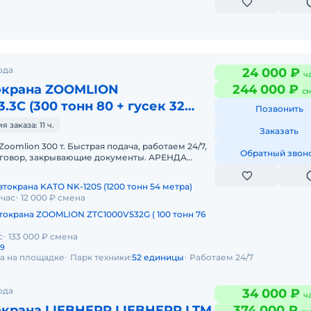
ода
24 000 ₽
ч
окрана ZOOMLION
244 000 ₽
с
.3C (300 тонн 80 + гусек 32
Позвонить
заказа: 11 ч.
Заказать
oomlion 300 т. Быстрая подача, работаем 24/7,
Обратный звон
оговор, закрывающие документы. АРЕНДА
ION ZAT3000V 300 ТОННПредо
токрана KATO NK-120S (1200 тонн 54 метра)
 час
12 000 ₽ смена
токрана ZOOMLION ZTC1000V532G ( 100 тонн 76
с
133 000 ₽ смена
29
да на площадке
Парк техники:
52 единицы
Работаем 24/7
ода
34 000 ₽
ч
окрана LIEBHERR LIEBHERR LTM
374 000 ₽