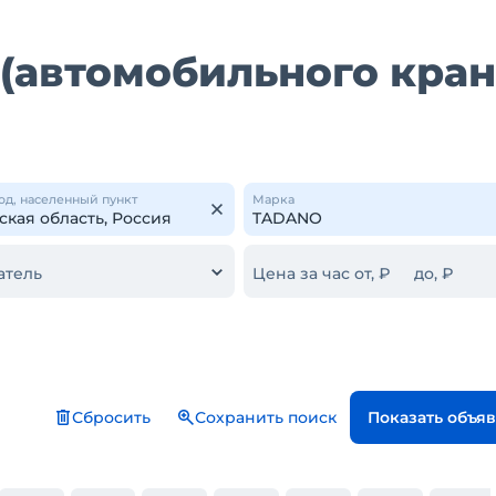
(автомобильного кран
од, населенный пункт
Марка
атель
Цена за час от, ₽
до, ₽
Сбросить
Сохранить поиск
Показать объя