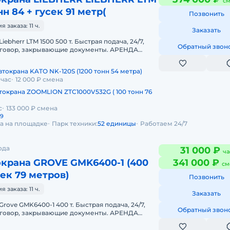
см
нн 84 + гусек 91 метр(
Позвонить
заказа: 11 ч.
Заказать
iebherr LTM 1500 500 т. Быстрая подача, 24/7,
Обратный звон
оговор, закрывающие документы. АРЕНДА
ERR LTM 1500 500 ТОННПредо
токрана KATO NK-120S (1200 тонн 54 метра)
 час
12 000 ₽ смена
токрана ZOOMLION ZTC1000V532G ( 100 тонн 76
с
133 000 ₽ смена
29
да на площадке
Парк техники:
52 единицы
Работаем 24/7
ода
31 000 ₽
ча
окрана GROVE GMK6400-1 (400
341 000 ₽
см
сек 79 метров)
Позвонить
заказа: 11 ч.
Заказать
rove GMK6400-1 400 т. Быстрая подача, 24/7,
Обратный звон
оговор, закрывающие документы. АРЕНДА
 GMK6400-1 400 ТОННПредостав