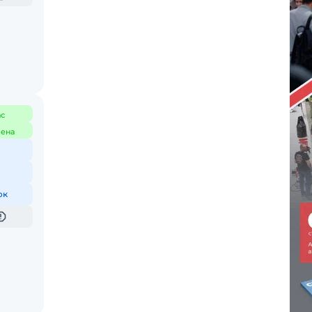
ас
ена
ок