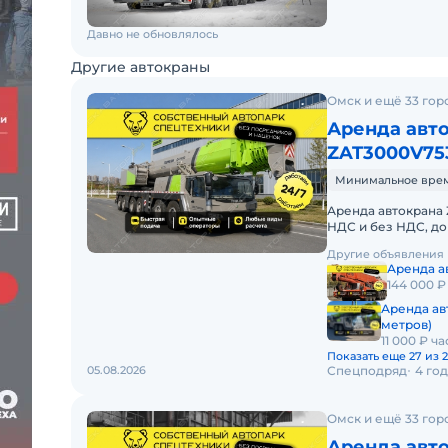
Давно не обновлялось
Другие автокраны
Омск и ещё 33 гор
Аренда авт
ZAT3000V753
метра)
Минимальное время 
Аренда автокрана Z
НДС и без НДС, д
АВТОКРАНА ZOOML
Другие объявления
Аренда ав
144 000 ₽
Аренда ав
метров)
11 000 ₽ ча
Показать еще 27 из 
05.08.2026
Спецподряд
4 го
Омск и ещё 33 гор
Аренда авт