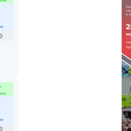
ена
ок
с
ена
ок