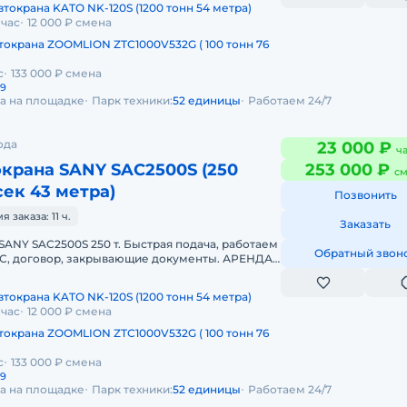
токрана KATO NK-120S (1200 тонн 54 метра)
 час
12 000 ₽ смена
токрана ZOOMLION ZTC1000V532G ( 100 тонн 76
с
133 000 ₽ смена
29
да на площадке
Парк техники:
52 единицы
Работаем 24/7
ода
23 000 ₽
ч
крана SANY SAC2500S (250
253 000 ₽
см
сек 43 метра)
Позвонить
заказа: 11 ч.
Заказать
SANY SAC2500S 250 т. Быстрая подача, работаем
Обратный звон
НДС, договор, закрывающие документы. АРЕНДА
SAC2500S 250 ТОННПред
токрана KATO NK-120S (1200 тонн 54 метра)
 час
12 000 ₽ смена
токрана ZOOMLION ZTC1000V532G ( 100 тонн 76
с
133 000 ₽ смена
29
да на площадке
Парк техники:
52 единицы
Работаем 24/7