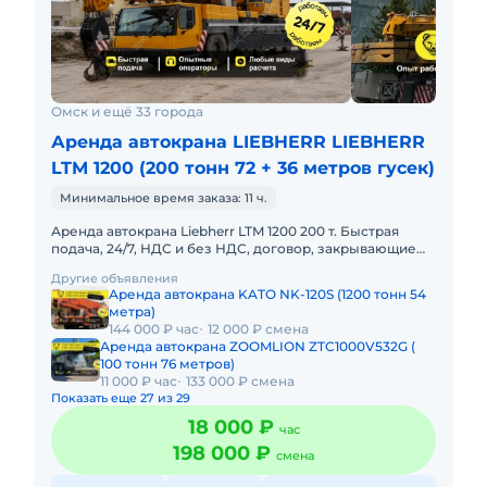
Омск и ещё 33 города
Аренда автокрана LIEBHERR LIEBHERR
LTM 1200 (200 тонн 72 + 36 метров гусек)
Минимальное время заказа: 11 ч.
Аренда автокрана Liebherr LTM 1200 200 т. Быстрая
подача, 24/7, НДС и без НДС, договор, закрывающие
документы. АРЕНДА АВТОКРАНА LIEBHERR LTM 1200
Другие объявления
200 ТОННПредо
Аренда автокрана KATO NK-120S (1200 тонн 54
метра)
144 000 ₽ час
12 000 ₽ смена
Аренда автокрана ZOOMLION ZTC1000V532G (
100 тонн 76 метров)
11 000 ₽ час
133 000 ₽ смена
Показать еще 27 из 29
18 000 ₽
час
198 000 ₽
смена