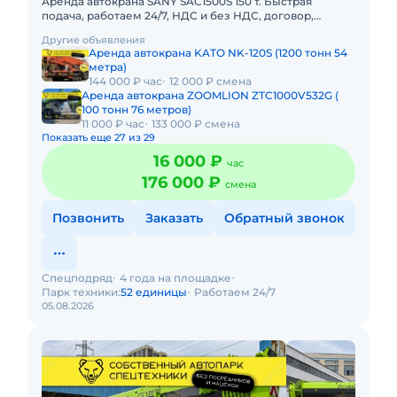
Аренда автокрана SANY SAC1500S 150 т. Быстрая
подача, работаем 24/7, НДС и без НДС, договор,
закрывающие документы. АРЕНДА АВТОКРАНА SANY
Другие объявления
SAC1500S 150 ТОННПред
Аренда автокрана KATO NK-120S (1200 тонн 54
метра)
144 000 ₽ час
12 000 ₽ смена
Аренда автокрана ZOOMLION ZTC1000V532G (
100 тонн 76 метров)
11 000 ₽ час
133 000 ₽ смена
Показать еще 27 из 29
16 000 ₽
час
176 000 ₽
смена
Позвонить
Заказать
Обратный звонок
Спецподряд
4 года на площадке
Парк техники:
52 единицы
Работаем 24/7
05.08.2026