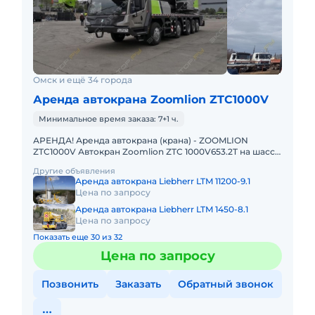
Омск и ещё 34 города
Аренда автокрана Zoomlion ZTC1000V
Минимальное время заказа: 7+1 ч.
АРЕНДА! Аренда автокрана (крана) - ZOOMLION
ZTC1000V Автокран Zoomlion ZTC 1000V653.2T на шасси
8х4, грузоподъемностью 100 т с основной стрелой 64,5
Другие объявления
м и удлин
Аренда автокрана Liebherr LTM 11200-9.1
Цена по запросу
Аренда автокрана Liebherr LTM 1450-8.1
Цена по запросу
Показать еще 30 из 32
Цена по запросу
Позвонить
Заказать
Обратный звонок