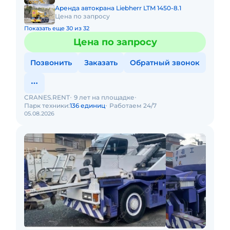
Аренда автокрана Liebherr LTM 1450-8.1
Цена по запросу
Показать еще 30 из 32
Цена по запросу
Позвонить
Заказать
Обратный звонок
CRANES.RENT
9 лет на площадке
Парк техники:
136 единиц
Работаем 24/7
05.08.2026