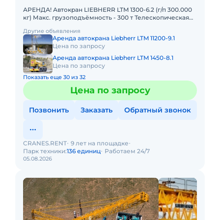
АРЕНДА! Автокран LIEBHERR LTM 1300-6.2 (г/п 300.000
кг) Макс. грузоподъёмность - 300 т Телескопическая
стрела - 78 м Макс. высота подъёма - 114 м Макс. выл
Другие объявления
Аренда автокрана Liebherr LTM 11200-9.1
Цена по запросу
Аренда автокрана Liebherr LTM 1450-8.1
Цена по запросу
Показать еще 30 из 32
Цена по запросу
Позвонить
Заказать
Обратный звонок
CRANES.RENT
9 лет на площадке
Парк техники:
136 единиц
Работаем 24/7
05.08.2026