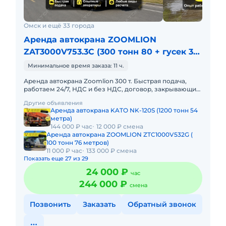
Омск и ещё 33 города
Аренда автокрана ZOOMLION
ZAT3000V753.3C (300 тонн 80 + гусек 32
метра)
Минимальное время заказа: 11 ч.
Аренда автокрана Zoomlion 300 т. Быстрая подача,
работаем 24/7, НДС и без НДС, договор, закрывающие
документы. АРЕНДА АВТОКРАНА ZOOMLION
Другие объявления
ZAT3000V 300 ТОННПредо
Аренда автокрана KATO NK-120S (1200 тонн 54
метра)
144 000 ₽ час
12 000 ₽ смена
Аренда автокрана ZOOMLION ZTC1000V532G (
100 тонн 76 метров)
11 000 ₽ час
133 000 ₽ смена
Показать еще 27 из 29
24 000 ₽
час
244 000 ₽
смена
Позвонить
Заказать
Обратный звонок