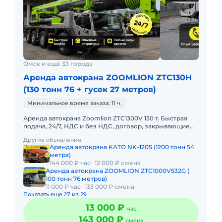
Омск и ещё 33 города
Аренда автокрана ZOOMLION ZTC130H
(130 тонн 76 + гусек 27 метров)
Минимальное время заказа: 11 ч.
Аренда автокрана Zoomlion ZTC1300V 130 т. Быстрая
подача, 24/7, НДС и без НДС, договор, закрывающие
документы. АРЕНДА АВТОКРАНА ZOOMLION ZTC1300V
Другие объявления
130 ТОННПредо
Аренда автокрана KATO NK-120S (1200 тонн 54
метра)
144 000 ₽ час
12 000 ₽ смена
Аренда автокрана ZOOMLION ZTC1000V532G (
100 тонн 76 метров)
11 000 ₽ час
133 000 ₽ смена
Показать еще 27 из 29
13 000 ₽
час
143 000 ₽
смена