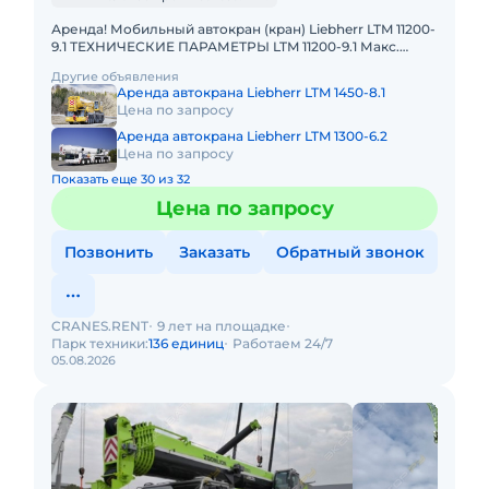
Аренда! Мобильный автокран (кран) Liebherr LTM 11200-
9.1 ТЕХНИЧЕСКИЕ ПАРАМЕТРЫ LTM 11200-9.1 Макс.
грузоподъёмность: 1200 т Телескопическая стрела: 100
Другие объявления
м Макс.
Аренда автокрана Liebherr LTM 1450-8.1
Цена по запросу
Аренда автокрана Liebherr LTM 1300-6.2
Цена по запросу
Показать еще 30 из 32
Цена по запросу
Позвонить
Заказать
Обратный звонок
CRANES.RENT
9 лет на площадке
Парк техники:
136 единиц
Работаем 24/7
05.08.2026