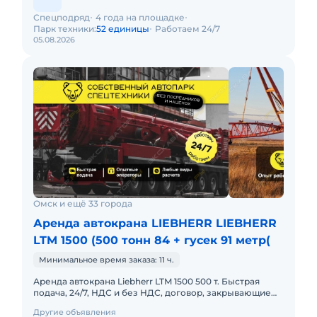
Спецподряд
4 года на площадке
Парк техники:
52 единицы
Работаем 24/7
05.08.2026
Омск и ещё 33 города
Аренда автокрана LIEBHERR LIEBHERR
LTM 1500 (500 тонн 84 + гусек 91 метр(
Минимальное время заказа: 11 ч.
Аренда автокрана Liebherr LTM 1500 500 т. Быстрая
подача, 24/7, НДС и без НДС, договор, закрывающие
документы. АРЕНДА АВТОКРАНА LIEBHERR LTM 1500
Другие объявления
500 ТОННПредо