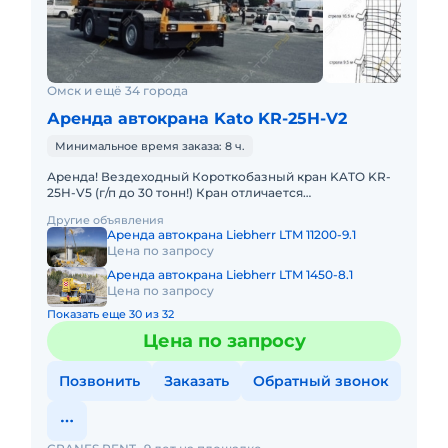
Омск и ещё 34 города
Аренда автокрана Kato KR-25H-V2
Минимальное время заказа: 8 ч.
Аренда! Вездеходный Короткобазный кран KATO KR-
25H-V5 (г/п до 30 тонн!) Кран отличается
исключительной компактностью и проходимостью по
Другие объявления
бездорожью. Техничес
Аренда автокрана Liebherr LTM 11200-9.1
Цена по запросу
Аренда автокрана Liebherr LTM 1450-8.1
Цена по запросу
Показать еще 30 из 32
Цена по запросу
Позвонить
Заказать
Обратный звонок