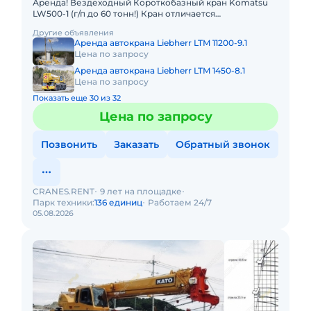
Аренда! Вездеходный Короткобазный кран Komatsu
LW500-1 (г/п до 60 тонн!) Кран отличается
исключительной компактностью и проходимостью по
Другие объявления
бездорожью, он незам
Аренда автокрана Liebherr LTM 11200-9.1
Цена по запросу
Аренда автокрана Liebherr LTM 1450-8.1
Цена по запросу
Показать еще 30 из 32
Цена по запросу
Позвонить
Заказать
Обратный звонок
CRANES.RENT
9 лет на площадке
Парк техники:
136 единиц
Работаем 24/7
05.08.2026