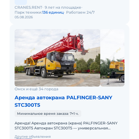
CRANES.RENT
9 лет на площадке
Парк техники:
136 единиц
Работаем 24/7
05.08.2026
Омск и ещё 34 города
Аренда автокрана PALFINGER-SANY
STC300T5
Минимальное время заказа: 7+1 ч.
Аренда! Аренда автокрана (крана) PALFINGER-SANY
STC300T5 Автокран STC300T5 — универсальная
городская машина для широкого спектра работ (от
Другие объявления
строительства и ремон