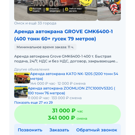
Омск и ещё 33 города
Аренда автокрана GROVE GMK6400-1
(400 тонн 60+ гусек 79 метров)
Минимальное время заказа: 11 ч.
Аренда автокрана Grove GMK6400-1 400 т. Быстрая
подача, 24/7, НДС и без НДС, договор, закрывающие
документы. АРЕНДА АВТОКРАНА GROVE GMK6400-1
Другие объявления
400 ТОННПредостав
Аренда автокрана KATO NK-120S (1200 тонн 54
метра)
144 000 ₽ час
12 000 ₽ смена
Аренда автокрана ZOOMLION ZTC1000V532G (
100 тонн 76 метров)
11 000 ₽ час
133 000 ₽ смена
Показать еще 27 из 29
31 000 ₽
час
341 000 ₽
смена
Позвонить
Заказать
Обратный звонок