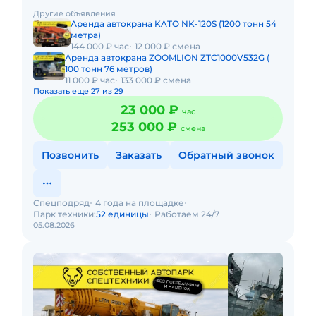
закрывающие документы. АРЕНДА АВТОКРАНА SANY
Другие объявления
SAC2500S 250 ТОННПред
Аренда автокрана KATO NK-120S (1200 тонн 54
метра)
144 000 ₽ час
12 000 ₽ смена
Аренда автокрана ZOOMLION ZTC1000V532G (
100 тонн 76 метров)
11 000 ₽ час
133 000 ₽ смена
Показать еще 27 из 29
23 000 ₽
час
253 000 ₽
смена
Позвонить
Заказать
Обратный звонок
Спецподряд
4 года на площадке
Парк техники:
52 единицы
Работаем 24/7
05.08.2026