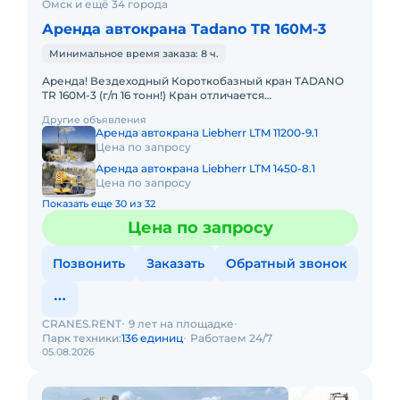
Омск и ещё 34 города
Аренда автокрана Tadano TR 160M-3
Минимальное время заказа: 8 ч.
Аренда! Вездеходный Короткобазный кран TADANO
TR 160M-3 (г/п 16 тонн!) Кран отличается
исключительной компактностью и проходимостью по
Другие объявления
бездорожью. Идеален в усл
Аренда автокрана Liebherr LTM 11200-9.1
Цена по запросу
Аренда автокрана Liebherr LTM 1450-8.1
Цена по запросу
Показать еще 30 из 32
Цена по запросу
Позвонить
Заказать
Обратный звонок
CRANES.RENT
9 лет на площадке
Парк техники:
136 единиц
Работаем 24/7
05.08.2026