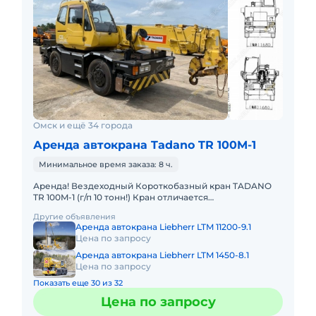
Омск и ещё 34 города
Аренда автокрана Tadano TR 100M-1
Минимальное время заказа: 8 ч.
Аренда! Вездеходный Короткобазный кран TADANO
TR 100M-1 (г/п 10 тонн!) Кран отличается
исключительной компактностью и проходимостью по
Другие объявления
бездорожью. Технические
Аренда автокрана Liebherr LTM 11200-9.1
Цена по запросу
Аренда автокрана Liebherr LTM 1450-8.1
Цена по запросу
Показать еще 30 из 32
Цена по запросу