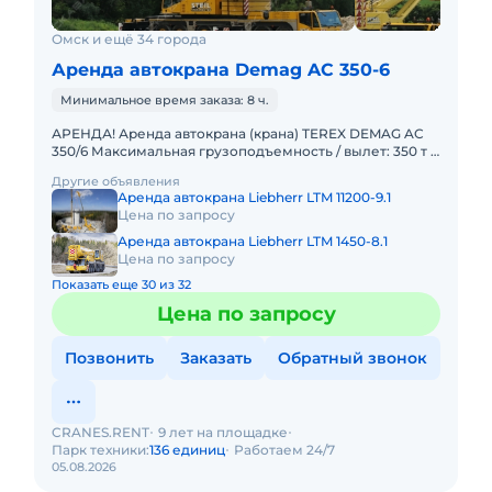
Омск и ещё 34 города
Аренда автокрана Demag AC 350-6
Минимальное время заказа: 8 ч.
АРЕНДА! Аренда автокрана (крана) TEREX DEMAG AC
350/6 Максимальная грузоподъемность / вылет: 350 т /
3 м Главная стрела: 14,2 – 56 м Удлинитель стрелы: 12,2
Другие объявления
Аренда автокрана Liebherr LTM 11200-9.1
Цена по запросу
Аренда автокрана Liebherr LTM 1450-8.1
Цена по запросу
Показать еще 30 из 32
Цена по запросу
Позвонить
Заказать
Обратный звонок
CRANES.RENT
9 лет на площадке
Парк техники:
136 единиц
Работаем 24/7
05.08.2026