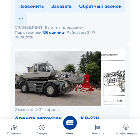
Позвонить
Заказать
Обратный звонок
CRANES.RENT
9 лет на площадке
Парк техники:
136 единиц
Работаем 24/7
05.08.2026
Омск и ещё 34 города
Аренда автокрана Kato KR-22H
Минимальное время заказа: 8 ч.
Продажа
Скидки
Меню
Новости
Конференции
Аренда! Вездеходный Короткобазный кран KATO KR-