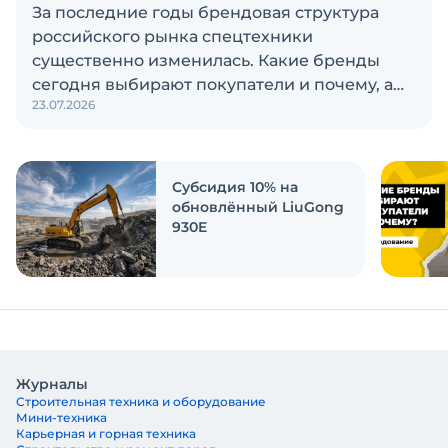
За последние годы брендовая структура
российского рынка спецтехники
существенно изменилась. Какие бренды
сегодня выбирают покупатели и почему, а
23.07.2026
также кого считают лидерами рынка?
Экскаватор Ру провёл исследование, чтобы
ответить на эти вопросы
Субсидия 10% на
обновлённый LiuGong
930E
Журналы
Строительная техника и оборудование
Мини-техника
Карьерная и горная техника