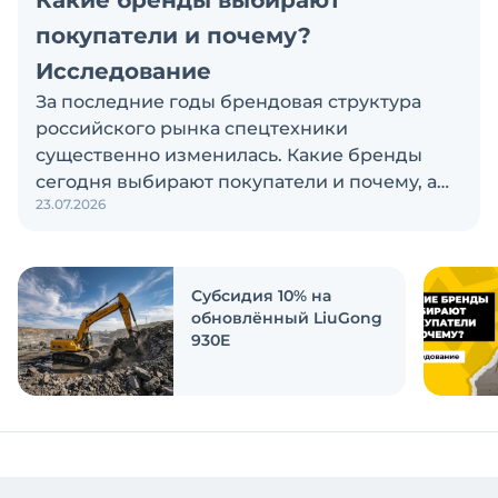
Какие бренды выбирают
покупатели и почему?
Исследование
За последние годы брендовая структура
российского рынка спецтехники
существенно изменилась. Какие бренды
сегодня выбирают покупатели и почему, а
23.07.2026
также кого считают лидерами рынка?
Экскаватор Ру провёл исследование, чтобы
ответить на эти вопросы
Субсидия 10% на
обновлённый LiuGong
930E