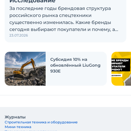
Исследование
За последние годы брендовая структура
российского рынка спецтехники
существенно изменилась. Какие бренды
сегодня выбирают покупатели и почему, а
23.07.2026
также кого считают лидерами рынка?
Экскаватор Ру провёл исследование, чтобы
ответить на эти вопросы
Субсидия 10% на
обновлённый LiuGong
930E
Журналы
Строительная техника и оборудование
Мини-техника