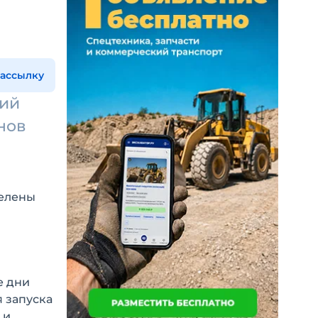
рассылку
кий
нов
делены
е дни
 запуска
 и